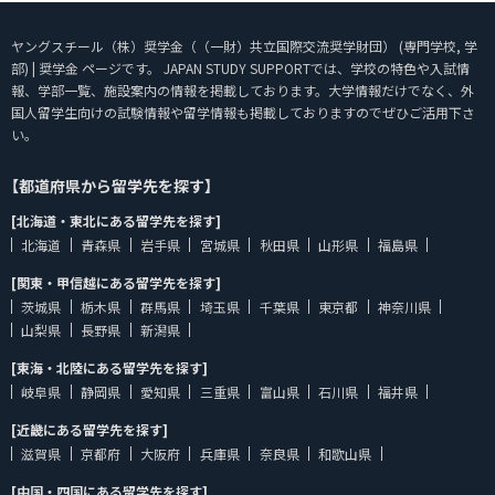
ヤングスチール（株）奨学金（（一財）共立国際交流奨学財団） (専門学校, 学
部) | 奨学金 ページです。 JAPAN STUDY SUPPORTでは、学校の特色や入試情
報、学部一覧、施設案内の情報を掲載しております。大学情報だけでなく、外
国人留学生向けの試験情報や留学情報も掲載しておりますのでぜひご活用下さ
い。
【都道府県から留学先を探す】
[北海道・東北にある留学先を探す]
北海道
青森県
岩手県
宮城県
秋田県
山形県
福島県
[関東・甲信越にある留学先を探す]
茨城県
栃木県
群馬県
埼玉県
千葉県
東京都
神奈川県
山梨県
長野県
新潟県
[東海・北陸にある留学先を探す]
岐阜県
静岡県
愛知県
三重県
富山県
石川県
福井県
[近畿にある留学先を探す]
滋賀県
京都府
大阪府
兵庫県
奈良県
和歌山県
[中国・四国にある留学先を探す]