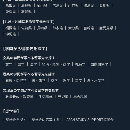
鳥取県
島根県
岡山県
広島県
山口県
徳島県
香川県
愛媛県
高知県
[九州・沖縄にある留学先を探す]
福岡県
佐賀県
長崎県
熊本県
大分県
宮崎県
鹿児島県
沖縄県
【学問から留学先を探す】
文系の学問が学べる留学先を探す
文学
語学
法学
経済・経営・商学
社会学
国際関係学
理系の学問が学べる留学先を探す
看護・保健学
医・歯学
薬学
理学
工学
農・水産学
文理系の学問が学べる留学先を探す
教員養成・教育学
生活科学
芸術学
総合科学
【奨学金】
奨学金を探す
奨学金に応募する
JAPAN STUDY SUPPORT奨学金