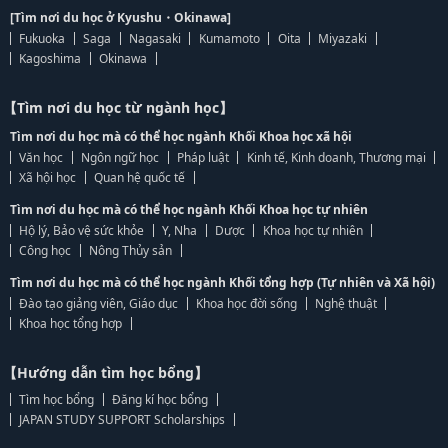
[Tìm nơi du học ở Kyushu・Okinawa]
Fukuoka
Saga
Nagasaki
Kumamoto
Oita
Miyazaki
Kagoshima
Okinawa
【Tìm nơi du học từ ngành học】
Tìm nơi du học mà có thể học ngành Khối Khoa học xã hội
Văn học
Ngôn ngữ học
Pháp luật
Kinh tế, Kinh doanh, Thương mại
Xã hội học
Quan hệ quốc tế
Tìm nơi du học mà có thể học ngành Khối Khoa học tự nhiên
Hộ lý, Bảo vệ sức khỏe
Y, Nha
Dược
Khoa học tự nhiên
Công học
Nông Thủy sản
Tìm nơi du học mà có thể học ngành Khối tổng hợp (Tự nhiên và Xã hội)
Đào tạo giảng viên, Giáo dục
Khoa học đời sống
Nghệ thuật
Khoa học tổng hợp
【Hướng dẫn tìm học bổng】
Tìm học bổng
Đăng kí học bổng
JAPAN STUDY SUPPORT Scholarships