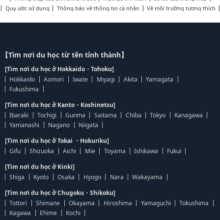
Quy ước sử dụng
Thông báo về thông tin cá nhân
Về môi trường tương thích
【Tìm nơi du học từ tên tỉnh thành】
[Tìm nơi du học ở Hokkaido・Tohoku]
Hokkaido
Aomori
Iwate
Miyagi
Akita
Yamagata
Fukushima
[Tìm nơi du học ở Kanto・Koshinetsu]
Ibaraki
Tochigi
Gunma
Saitama
Chiba
Tokyo
Kanagawa
Yamanashi
Nagano
Niigata
[Tìm nơi du học ở Tokai ・Hokuriku]
Gifu
Shizuoka
Aichi
Mie
Toyama
Ishikawa
Fukui
[Tìm nơi du học ở Kinki]
Shiga
Kyoto
Osaka
Hyogo
Nara
Wakayama
[Tìm nơi du học ở Chugoku・Shikoku]
Tottori
Shimane
Okayama
Hiroshima
Yamaguchi
Tokushima
Kagawa
Ehime
Kochi