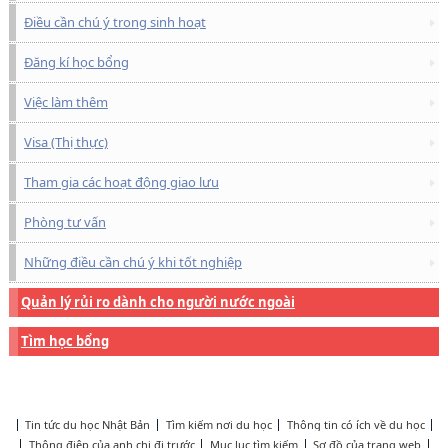
Điều cần chú ý trong sinh hoạt
Đăng kí học bổng
Việc làm thêm
Visa (Thị thực)
Tham gia các hoạt động giao lưu
Phòng tư vấn
Những điều cần chú ý khi tốt nghiệp
Quản lý rủi ro dành cho người nước ngoài
Tìm học bổng
Tin tức du học Nhật Bản
Tìm kiếm nơi du học
Thông tin có ích về du học
Thông điệp của anh chị đi trước
Mục lục tìm kiếm
Sơ đồ của trang web