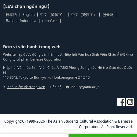
【Lựa chọn ngôn ngữ】
日本語
English
中文（简体字）
中文（繁體字）
한국어
Bahasa Indonesia
ภาษาไทย
Đơn vị vận hành trang web
Website này được đồng vận hành bởi Hiệp hội Văn hóa Sinh Viên Châu Á (ABK) và
Công ty cổ phần Benesse Coporation.
Hiệp hội Văn hóa Sinh Viên Châu Á (ABK) Phòng Sự nghiệp Hỗ trợ Giáo dục Quốc
tế
113-8642, Tokyo-to Bunkyo-ku Honkomagome 2-12-13
Khái niệm về trang web
Liên hệ
Copyright(C) 1999-2026 The Asian Students Cultural Association & Benesse
Corporation. All Right Reserved.