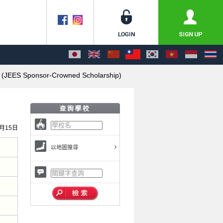
ip (JEES Sponsor-Crowned Scholarship)
0月15日
以地圖搜尋