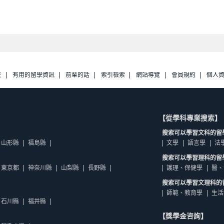
校
有用的留學資訊
前輩的話
索引檢索
網站導覽
會員規約
個人
【從學科專業搜索】
搜索可以學習文科的留
山形縣
福島縣
文學
語言學
法
搜索可以學習理科的留
東京都
神奈川縣
山梨縣
長野縣
護理、保健學
醫、
搜索可以學習文理科的
師範、教育學
生活
石川縣
福井縣
【獎學金咨詢】