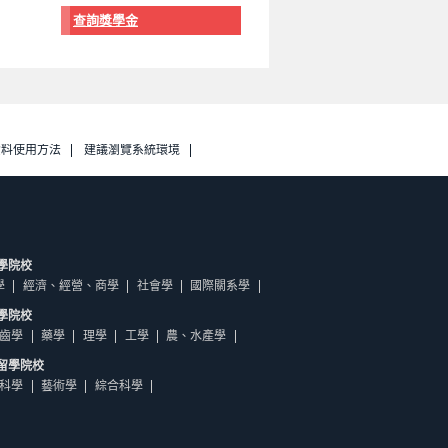
查詢獎學金
資料使用方法
建議瀏覽系統環境
學院校
學
經濟、經營、商學
社會學
國際關系學
學院校
齒學
藥學
理學
工學
農、水產學
留學院校
科學
藝術學
綜合科學