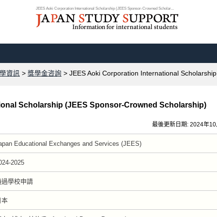
JEES Aoki Corporation International Scholarship (JEES Sponsor-Crowned Scholar...
學資訊
>
獎學金咨詢
> JEES Aoki Corporation International Scholarsh
tional Scholarship (JEES Sponsor-Crowned Scholarship)
最後更新日期: 2024年1
apan Educational Exchanges and Services (JEES)
024-2025
通過學校申請
日本