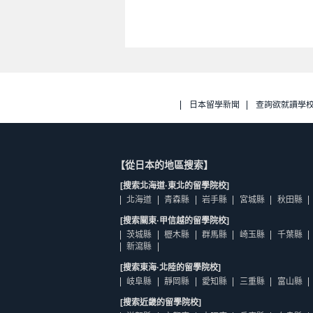
日本留學新聞
查詢欲就讀學
【從日本的地區搜索】
[搜索北海道·東北的留學院校]
北海道
青森縣
岩手縣
宮城縣
秋田縣
[搜索關東·甲信越的留學院校]
茨城縣
櫪木縣
群馬縣
崎玉縣
千葉縣
新瀉縣
[搜索東海·北陸的留學院校]
岐阜縣
靜岡縣
愛知縣
三重縣
富山縣
[搜索近畿的留學院校]