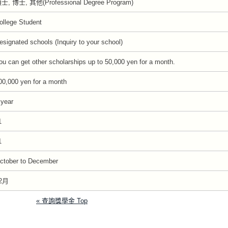
士, 博士, 其他(Professional Degree Program)
ollege Student
esignated schools (Inquiry to your school)
ou can get other scholarships up to 50,000 yen for a month.
00,000 yen for a month
 year
1
1
ctober to December
2月
« 查詢獎學金 Top