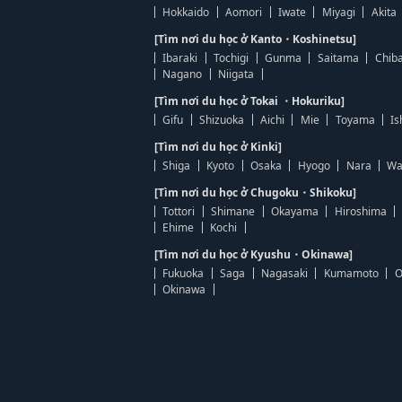
Hokkaido
Aomori
Iwate
Miyagi
Akita
[Tìm nơi du học ở Kanto・Koshinetsu]
Ibaraki
Tochigi
Gunma
Saitama
Chib
Nagano
Niigata
[Tìm nơi du học ở Tokai ・Hokuriku]
Gifu
Shizuoka
Aichi
Mie
Toyama
Is
[Tìm nơi du học ở Kinki]
Shiga
Kyoto
Osaka
Hyogo
Nara
Wa
[Tìm nơi du học ở Chugoku・Shikoku]
Tottori
Shimane
Okayama
Hiroshima
Ehime
Kochi
[Tìm nơi du học ở Kyushu・Okinawa]
Fukuoka
Saga
Nagasaki
Kumamoto
O
Okinawa