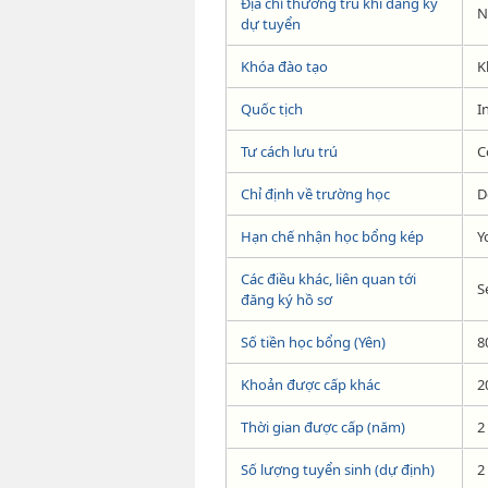
Địa chỉ thường trú khi đăng ký
N
dự tuyển
Khóa đào tạo
K
Quốc tịch
I
Tư cách lưu trú
C
Chỉ định về trường học
D
Hạn chế nhận học bổng kép
Y
Các điều khác, liên quan tới
S
đăng ký hồ sơ
Số tiền học bổng (Yên)
8
Khoản được cấp khác
2
Thời gian được cấp (năm)
2
Số lượng tuyển sinh (dự định)
2