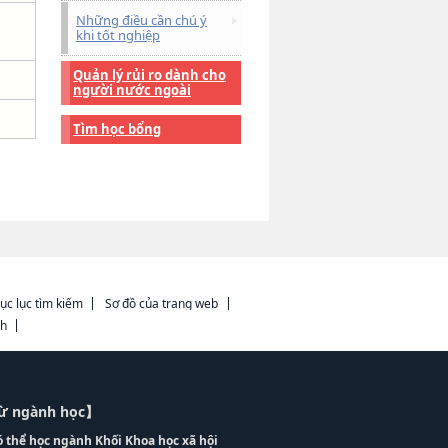
Những điều cần chú ý
khi tốt nghiệp
Quản lý rủi ro dành cho
người nước ngoài
Tìm học bổng
ục lục tìm kiếm
Sơ đồ của trang web
ch
từ ngành học】
ó thể học ngành Khối Khoa học xã hội