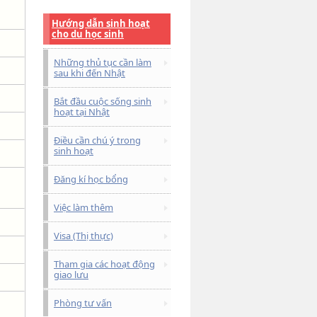
Hướng dẫn sinh hoạt
cho du học sinh
Những thủ tục cần làm
sau khi đến Nhật
Bắt đầu cuộc sống sinh
hoạt tại Nhật
Điều cần chú ý trong
sinh hoạt
Đăng kí học bổng
Việc làm thêm
Visa (Thị thực)
Tham gia các hoạt động
giao lưu
Phòng tư vấn