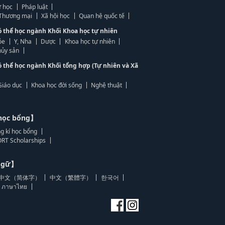
 học
Pháp luật
, Thương mại
Xã hội học
Quan hệ quốc tế
ó thể học ngành Khối Khoa học tự nhiên
ỏe
Y, Nha
Dược
Khoa học tự nhiên
ủy sản
ó thể học ngành Khối tổng hợp (Tự nhiên và Xã
Giáo dục
Khoa học đời sống
Nghệ thuật
học bổng】
g kí học bổng
RT Scholarships
 ngữ】
中文（简体字）
中文（繁體字）
한국어
ภาษาไทย