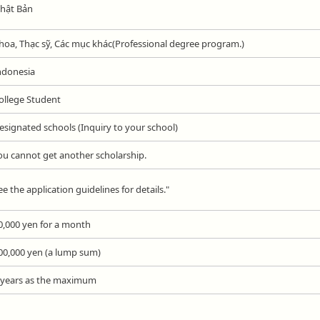
hật Bản
hoa, Thạc sỹ, Các mục khác(Professional degree program.)
ndonesia
ollege Student
esignated schools (Inquiry to your school)
ou cannot get another scholarship.
ee the application guidelines for details."
0,000 yen for a month
00,000 yen (a lump sum)
 years as the maximum