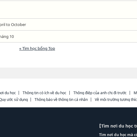
pril to October
háng 10
« Tìm học bổng Top
ơi du học
Thông tin có ích về du học
Thông điệp của anh chị đi trước
M
Quy ước sử dụng
Thông báo về thông tin cá nhân
Về môi trường tương thí
【Tìm nơi du học 
Tìm nơi du học mà c