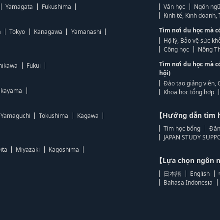
Yamagata
Fukushima
Văn học
Ngôn ngữ
Kinh tế, Kinh doanh
Tìm nơi du học mà c
a
Tokyo
Kanagawa
Yamanashi
Hộ lý, Bảo vệ sức kh
Công học
Nông Th
Tìm nơi du học mà c
hikawa
Fukui
hội)
Đào tạo giảng viên, 
kayama
Khoa học tổng hợp
【Hướng dẫn tìm 
Yamaguchi
Tokushima
Kagawa
Tìm học bổng
Đăn
JAPAN STUDY SUPPO
ita
Miyazaki
Kagoshima
【Lựa chọn ngôn
日本語
English
Bahasa Indonesia