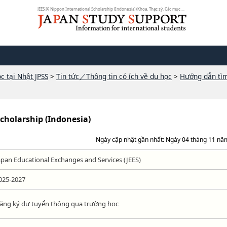
JEES JX Nippon International Scholarship (Indonesia) (Khoa, Thạc sỹ, Các mục ...
c tại Nhật JPSS
>
Tin tức／Thông tin có ích về du học
>
Hướng dẫn tì
Scholarship (Indonesia)
Ngày cập nhật gần nhất: Ngày 04 tháng 11 nă
apan Educational Exchanges and Services (JEES)
025-2027
ăng ký dự tuyển thông qua trường học