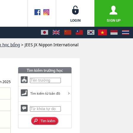
m học bổng
> JEES JX Nippon International
m 2025
Tìm kiếm từ bản đồ