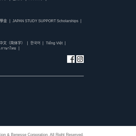
學金
JAPAN STUDY SUPPORT Scholarships
中文（简体字）
한국어
Tiếng Việt
ภาษาไทย
ion & Benesse Corporation. All Right Reserved.