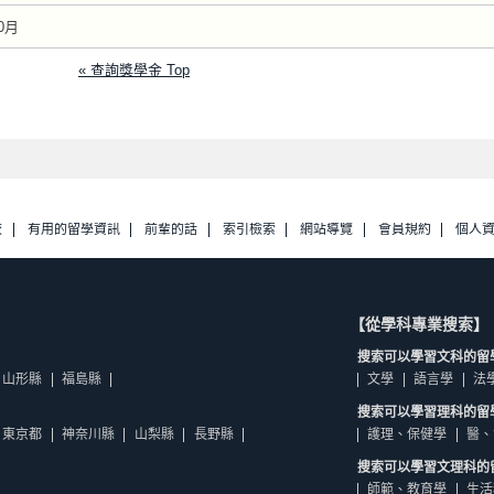
0月
« 查詢獎學金 Top
校
有用的留學資訊
前輩的話
索引檢索
網站導覽
會員規約
個人
【從學科專業搜索】
搜索可以學習文科的留
山形縣
福島縣
文學
語言學
法
搜索可以學習理科的留
東京都
神奈川縣
山梨縣
長野縣
護理、保健學
醫、
搜索可以學習文理科的
師範、教育學
生活