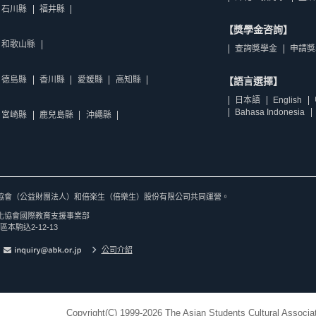
石川縣
福井縣
【獎學金咨詢】
和歌山縣
查詢獎學金
申請獎
德島縣
香川縣
愛媛縣
高知縣
【語言選擇】
日本語
English
Bahasa Indonesia
宮崎縣
鹿兒島縣
沖繩縣
協會（公益財團法人）和倍楽生（倍樂生）股份有限公司共同運營。
化協會國際教育支援事業部
區本駒込2-12-13
公司介紹
Copyright(C) 1999-2026 The Asian Students Cultural Associat