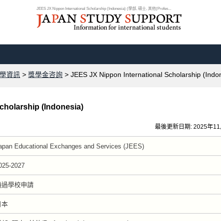
JEES JX Nippon International Scholarship (Indonesia) (學部, 碩士, 其他(Profes...
學資訊
>
獎學金咨詢
> JEES JX Nippon International Scholarship (Indo
cholarship (Indonesia)
最後更新日期: 2025年1
apan Educational Exchanges and Services (JEES)
025-2027
通過學校申請
日本