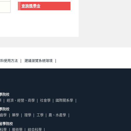
查詢獎學金
資料使用方法
建議瀏覽系統環境
學院校
學
經濟、經營、商學
社會學
國際關系學
學院校
齒學
藥學
理學
工學
農、水產學
留學院校
科學
藝術學
綜合科學