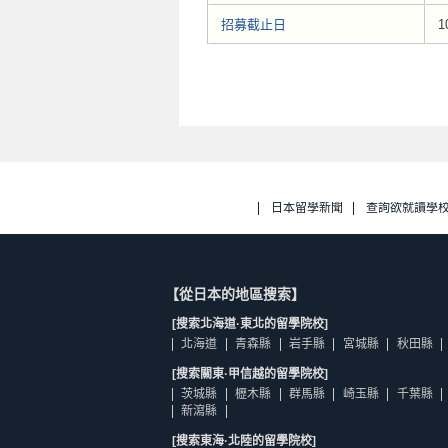
招募截止日
1
日本留學新聞
查詢欲就讀學
【從日本的地區搜索】
[搜索北海道·東北的留學院校]
北海道
青森縣
岩手縣
宮城縣
秋田縣
[搜索關東·甲信越的留學院校]
茨城縣
櫪木縣
群馬縣
崎玉縣
千葉縣
新瀉縣
[搜索東海·北陸的留學院校]