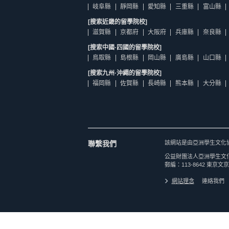
岐阜縣
靜岡縣
愛知縣
三重縣
富山縣
[搜索近畿的留學院校]
滋賀縣
京都府
大阪府
兵庫縣
奈良縣
[搜索中國·四國的留學院校]
鳥取縣
島根縣
岡山縣
廣島縣
山口縣
[搜索九州·沖繩的留學院校]
福岡縣
佐賀縣
長崎縣
熊本縣
大分縣
聯繫我們
該網站是由亞洲學生文化
公益財團法人亞洲學生文
郵編：113-8642 東京文京
網站理念
連絡我們