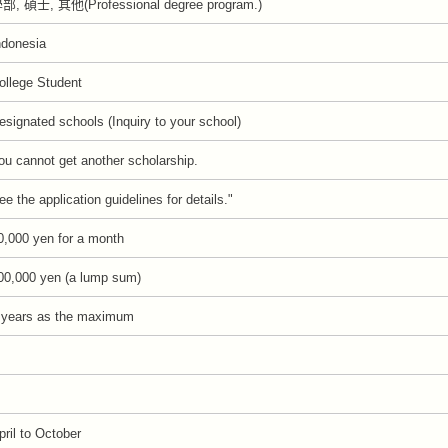
部, 碩士, 其他(Professional degree program.)
ndonesia
ollege Student
esignated schools (Inquiry to your school)
ou cannot get another scholarship.
ee the application guidelines for details."
0,000 yen for a month
00,000 yen (a lump sum)
 years as the maximum
pril to October