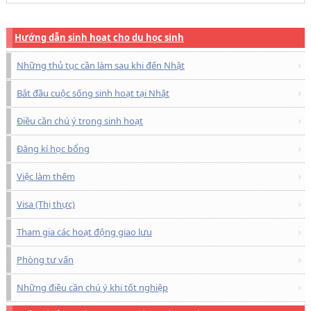
Hướng dẫn sinh hoạt cho du học sinh
Những thủ tục cần làm sau khi đến Nhật
Bắt đầu cuộc sống sinh hoạt tại Nhật
Điều cần chú ý trong sinh hoạt
Đăng kí học bổng
Việc làm thêm
Visa (Thị thực)
Tham gia các hoạt động giao lưu
Phòng tư vấn
Những điều cần chú ý khi tốt nghiệp