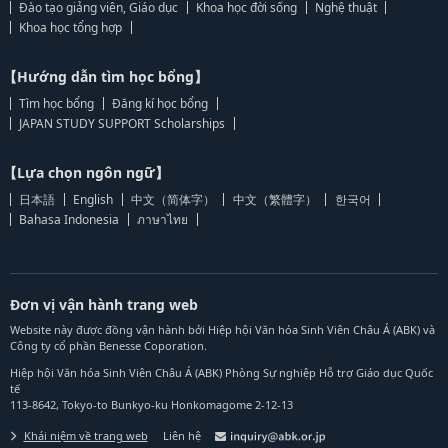
Đào tạo giảng viên, Giáo dục
Khoa học đời sống
Nghệ thuật
Khoa học tổng hợp
【Hướng dẫn tìm học bổng】
Tìm học bổng
Đăng kí học bổng
JAPAN STUDY SUPPORT Scholarships
【Lựa chọn ngôn ngữ】
日本語
English
中文（简体字）
中文（繁體字）
한국어
Bahasa Indonesia
ภาษาไทย
Đơn vị vận hành trang web
Website này được đồng vận hành bởi Hiệp hội Văn hóa Sinh Viên Châu Á (ABK) và
Công ty cổ phần Benesse Coporation.
Hiệp hội Văn hóa Sinh Viên Châu Á (ABK) Phòng Sự nghiệp Hỗ trợ Giáo dục Quốc
tế
113-8642, Tokyo-to Bunkyo-ku Honkomagome 2-12-13
Khái niệm về trang web
Liên hệ