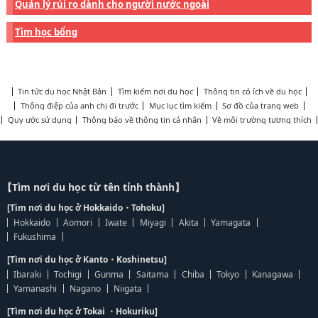
Quản lý rủi ro dành cho người nước ngoài
Tìm học bổng
Tin tức du học Nhật Bản
Tìm kiếm nơi du học
Thông tin có ích về du học
Thông điệp của anh chị đi trước
Mục lục tìm kiếm
Sơ đồ của trang web
Quy ước sử dụng
Thông báo về thông tin cá nhân
Về môi trường tương thích
【Tìm nơi du học từ tên tỉnh thành】
[Tìm nơi du học ở Hokkaido・Tohoku]
Hokkaido
Aomori
Iwate
Miyagi
Akita
Yamagata
Fukushima
[Tìm nơi du học ở Kanto・Koshinetsu]
Ibaraki
Tochigi
Gunma
Saitama
Chiba
Tokyo
Kanagawa
Yamanashi
Nagano
Niigata
[Tìm nơi du học ở Tokai ・Hokuriku]