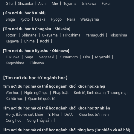
Gifu
Shizuoka
Aichi
Mie
Toyama
Ishikawa
Fukui
[Tìm nơi du học ở Kinki]
Shiga
Kyoto
Osaka
Hyogo
Nara
Wakayama
[Tìm nơi du học ở Chugoku・Shikoku]
Tottori
Shimane
Okayama
Hiroshima
Yamaguchi
Tokushima
Kagawa
Ehime
Kochi
[Tìm nơi du học ở Kyushu・Okinawa]
Fukuoka
Saga
Nagasaki
Kumamoto
Oita
Miyazaki
Kagoshima
Okinawa
【Tìm nơi du học từ ngành học】
Tìm nơi du học mà có thể học ngành Khối Khoa học xã hội
Văn học
Ngôn ngữ học
Pháp luật
Kinh tế, Kinh doanh, Thương mại
Xã hội học
Quan hệ quốc tế
Tìm nơi du học mà có thể học ngành Khối Khoa học tự nhiên
Hộ lý, Bảo vệ sức khỏe
Y, Nha
Dược
Khoa học tự nhiên
Công học
Nông Thủy sản
Tìm nơi du học mà có thể học ngành Khối tổng hợp (Tự nhiên và Xã hội)