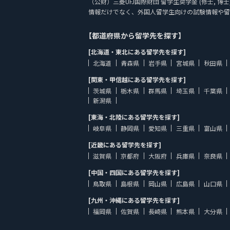
（公財）三菱UFJ国際財団 留学生奨学金 (修士, 博
情報だけでなく、外国人留学生向けの試験情報や留
【都道府県から留学先を探す】
[北海道・東北にある留学先を探す]
北海道
青森県
岩手県
宮城県
秋田県
[関東・甲信越にある留学先を探す]
茨城県
栃木県
群馬県
埼玉県
千葉県
新潟県
[東海・北陸にある留学先を探す]
岐阜県
静岡県
愛知県
三重県
富山県
[近畿にある留学先を探す]
滋賀県
京都府
大阪府
兵庫県
奈良県
[中国・四国にある留学先を探す]
鳥取県
島根県
岡山県
広島県
山口県
[九州・沖縄にある留学先を探す]
福岡県
佐賀県
長崎県
熊本県
大分県