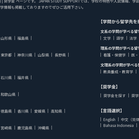
士) | 奨学金 ページです。 JAPAN STUDY SUPPORTでは、学校の特色や入試
学情報も掲載しておりますのでぜひご活用下さい。
【学問から留学先を
文系の学問が学べる留
山形県
福島県
文学
語学
法学
理系の学問が学べる留
東京都
神奈川県
山梨県
長野県
看護・保健学
医・
文理系の学問が学べる
教員養成・教育学
石川県
福井県
【奨学金】
和歌山県
奨学金を探す
奨学
【言語選択】
徳島県
香川県
愛媛県
高知県
English
中文（简
Bahasa Indonesia
宮崎県
鹿児島県
沖縄県