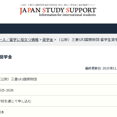
（公財）三菱UFJ国際財団 留学生奨学金 (修士, 博士) | 奨学金 | 留学情報サイトJPSS
ース／留学に役立つ情報
>
奨学金
> （公財）三菱UFJ国際財団 留学生奨
生奨学金
最終更新日: 2025年1
（公財）三菱UFJ国際財団
025-2026
学校を通じて申し込む
日本