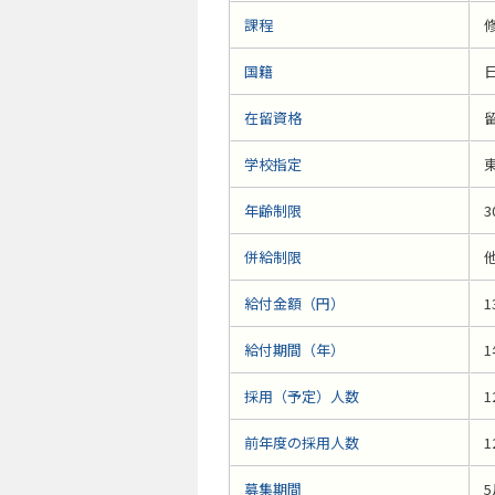
課程
修
国籍
在留資格
学校指定
年齢制限
3
併給制限
給付金額（円）
1
給付期間（年）
採用（予定）人数
1
前年度の採用人数
1
募集期間
5