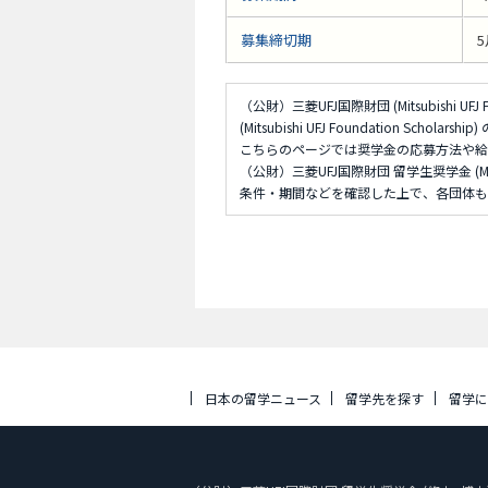
募集締切期
5
（公財）三菱UFJ国際財団 (Mitsubishi 
(Mitsubishi UFJ Foundation Scholars
こちらのページでは奨学金の応募方法や給
（公財）三菱UFJ国際財団 留学生奨学金 (Mitsu
条件・期間などを確認した上で、各団体も
日本の留学ニュース
留学先を探す
留学