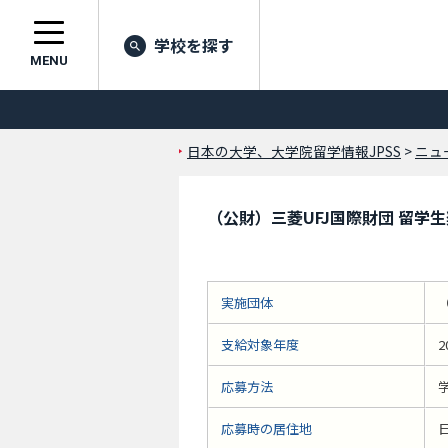
学校を探す
MENU
日本の大学、大学院留学情報JPSS
>
ニュ
（公財）三菱UFJ国際財団 留学
実施団体
支給対象年度
2
応募方法
応募時の居住地