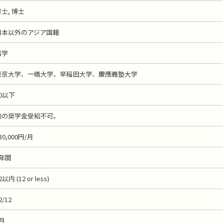
士, 博士
日本以外のアジア国籍
留学
東京大学、一橋大学、早稲田大学、慶應義塾大学
0以下
他の奨学金受給不可。
30,000円/月
1年間
2以内 (12 or less)
2/12
月