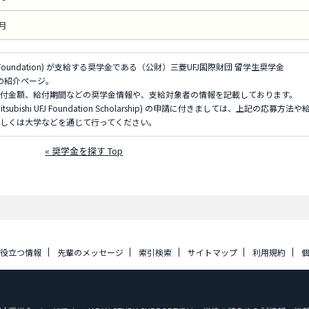
月
UFJ Foundation) が支給する奨学金である（公財）三菱UFJ国際財団 留学生奨学金
hip) の紹介ページ。
付金額、給付期間などの奨学金情報や、支給対象者の情報を記載しております。
bishi UFJ Foundation Scholarship) の申請に付きましては、上記の応募方法や
しくは大学などを通じて行ってください。
« 奨学金を探す Top
に役立つ情報
先輩のメッセージ
索引検索
サイトマップ
利用規約