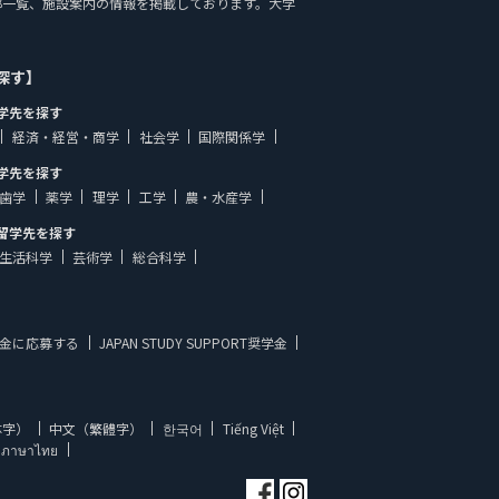
情報、学部一覧、施設案内の情報を掲載しております。大学
探す】
学先を探す
経済・経営・商学
社会学
国際関係学
学先を探す
歯学
薬学
理学
工学
農・水産学
留学先を探す
生活科学
芸術学
総合科学
金に応募する
JAPAN STUDY SUPPORT奨学金
体字）
中文（繁體字）
한국어
Tiếng Việt
ภาษาไทย