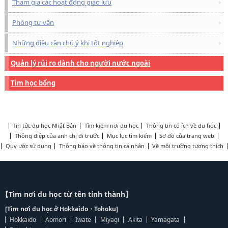
Tham gia các hoạt động giao lưu
Phòng tư vấn
Những điều cần chú ý khi tốt nghiệp
Quản lý rủi ro dành cho người nước ngoài
Tìm học bổng
Tin tức du học Nhật Bản
Tìm kiếm nơi du học
Thông tin có ích về du học
Thông điệp của anh chị đi trước
Mục lục tìm kiếm
Sơ đồ của trang web
Quy ước sử dụng
Thông báo về thông tin cá nhân
Về môi trường tương thích
【Tìm nơi du học từ tên tỉnh thành】
[Tìm nơi du học ở Hokkaido・Tohoku]
Hokkaido
Aomori
Iwate
Miyagi
Akita
Yamagata