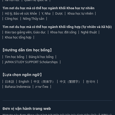
Tìm nơi du học mà có thể học ngành Khối Khoa học tự nhiên
Hộ lý, Bảo vệ sức khỏe
Y, Nha
Dược
Khoa học tự nhiên
Công học
Nông Thủy sản
Tìm nơi du học mà có thể học ngành Khối tổng hợp (Tự nhiên và Xã hội)
Đào tạo giảng viên, Giáo dục
Khoa học đời sống
Nghệ thuật
Khoa học tổng hợp
【Hướng dẫn tìm học bổng】
Tìm học bổng
Đăng kí học bổng
JAPAN STUDY SUPPORT Scholarships
【Lựa chọn ngôn ngữ】
日本語
English
中文（简体字）
中文（繁體字）
한국어
Bahasa Indonesia
ภาษาไทย
Đơn vị vận hành trang web
Website này được đồng vận hành bởi Hiệp hội Văn hóa Sinh Viên Châu Á (ABK) và