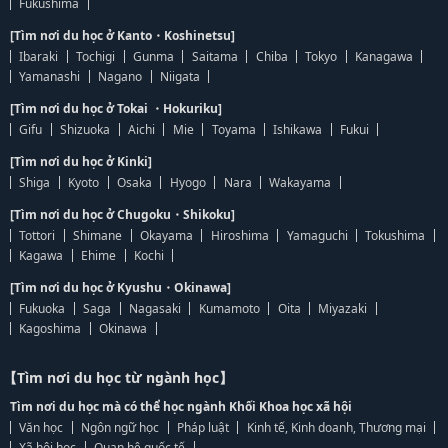
Fukushima
[Tìm nơi du học ở Kanto・Koshinetsu]
Ibaraki
Tochigi
Gunma
Saitama
Chiba
Tokyo
Kanagawa
Yamanashi
Nagano
Niigata
[Tìm nơi du học ở Tokai ・Hokuriku]
Gifu
Shizuoka
Aichi
Mie
Toyama
Ishikawa
Fukui
[Tìm nơi du học ở Kinki]
Shiga
Kyoto
Osaka
Hyogo
Nara
Wakayama
[Tìm nơi du học ở Chugoku・Shikoku]
Tottori
Shimane
Okayama
Hiroshima
Yamaguchi
Tokushima
Kagawa
Ehime
Kochi
[Tìm nơi du học ở Kyushu・Okinawa]
Fukuoka
Saga
Nagasaki
Kumamoto
Oita
Miyazaki
Kagoshima
Okinawa
【Tìm nơi du học từ ngành học】
Tìm nơi du học mà có thể học ngành Khối Khoa học xã hội
Văn học
Ngôn ngữ học
Pháp luật
Kinh tế, Kinh doanh, Thương mại
Xã hội học
Quan hệ quốc tế