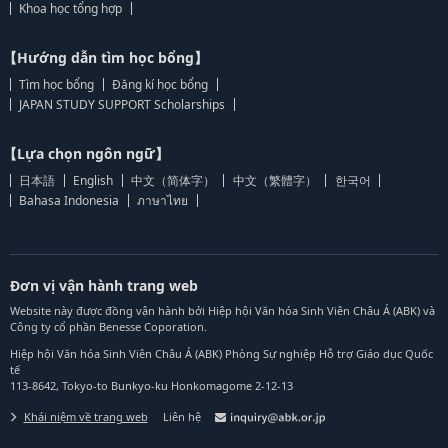
Khoa học tổng hợp
【Hướng dẫn tìm học bổng】
Tìm học bổng
Đăng kí học bổng
JAPAN STUDY SUPPORT Scholarships
【Lựa chọn ngôn ngữ】
日本語
English
中文（简体字）
中文（繁體字）
한국어
Bahasa Indonesia
ภาษาไทย
Đơn vị vận hành trang web
Website này được đồng vận hành bởi Hiệp hội Văn hóa Sinh Viên Châu Á (ABK) và
Công ty cổ phần Benesse Coporation.
Hiệp hội Văn hóa Sinh Viên Châu Á (ABK) Phòng Sự nghiệp Hỗ trợ Giáo dục Quốc
tế
113-8642, Tokyo-to Bunkyo-ku Honkomagome 2-12-13
Khái niệm về trang web
Liên hệ