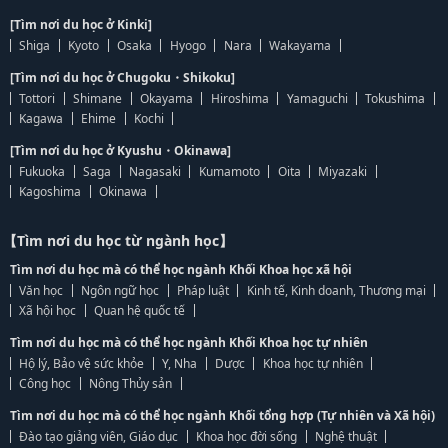
[Tìm nơi du học ở Kinki]
Shiga
Kyoto
Osaka
Hyogo
Nara
Wakayama
[Tìm nơi du học ở Chugoku・Shikoku]
Tottori
Shimane
Okayama
Hiroshima
Yamaguchi
Tokushima
Kagawa
Ehime
Kochi
[Tìm nơi du học ở Kyushu・Okinawa]
Fukuoka
Saga
Nagasaki
Kumamoto
Oita
Miyazaki
Kagoshima
Okinawa
【Tìm nơi du học từ ngành học】
Tìm nơi du học mà có thể học ngành Khối Khoa học xã hội
Văn học
Ngôn ngữ học
Pháp luật
Kinh tế, Kinh doanh, Thương mại
Xã hội học
Quan hệ quốc tế
Tìm nơi du học mà có thể học ngành Khối Khoa học tự nhiên
Hộ lý, Bảo vệ sức khỏe
Y, Nha
Dược
Khoa học tự nhiên
Công học
Nông Thủy sản
Tìm nơi du học mà có thể học ngành Khối tổng hợp (Tự nhiên và Xã hội)
Đào tạo giảng viên, Giáo dục
Khoa học đời sống
Nghệ thuật