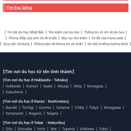
Tìm học bổng
Tin tức du học Nhật Bản
Tìm kiếm nơi du học
Thông tin có ích về du học
Thông điệp của anh chị đi trước
Mục lục tìm kiếm
Sơ đồ của trang web
Quy ước sử dụng
Thông báo về thông tin cá nhân
Về môi trường tương thích
【Tìm nơi du học từ tên tỉnh thành】
[Tìm nơi du học ở Hokkaido・Tohoku]
Hokkaido
Aomori
Iwate
Miyagi
Akita
Yamagata
Fukushima
[Tìm nơi du học ở Kanto・Koshinetsu]
Ibaraki
Tochigi
Gunma
Saitama
Chiba
Tokyo
Kanagawa
Yamanashi
Nagano
Niigata
[Tìm nơi du học ở Tokai ・Hokuriku]
Gifu
Shizuoka
Aichi
Mie
Toyama
Ishikawa
Fukui