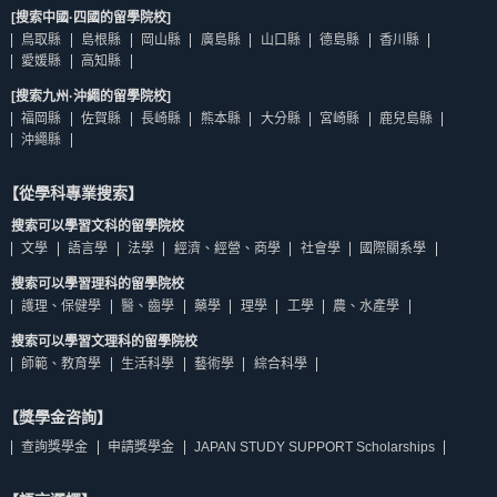
[搜索中國·四國的留學院校]
鳥取縣
島根縣
岡山縣
廣島縣
山口縣
德島縣
香川縣
愛媛縣
高知縣
[搜索九州·沖繩的留學院校]
福岡縣
佐賀縣
長崎縣
熊本縣
大分縣
宮崎縣
鹿兒島縣
沖繩縣
【從學科專業搜索】
搜索可以學習文科的留學院校
文學
語言學
法學
經濟、經營、商學
社會學
國際關系學
搜索可以學習理科的留學院校
護理、保健學
醫、齒學
藥學
理學
工學
農、水產學
搜索可以學習文理科的留學院校
師範、教育學
生活科學
藝術學
綜合科學
【獎學金咨詢】
查詢獎學金
申請獎學金
JAPAN STUDY SUPPORT Scholarships