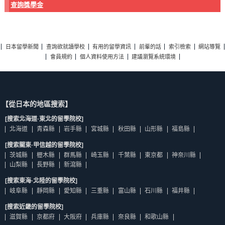
查詢獎學金
日本留學新聞
查詢欲就讀學校
有用的留學資訊
前輩的話
索引檢索
網站導覽
會員規約
個人資料使用方法
建議瀏覽系統環境
【從日本的地區搜索】
[搜索北海道·東北的留學院校]
北海道
青森縣
岩手縣
宮城縣
秋田縣
山形縣
福島縣
[搜索關東·甲信越的留學院校]
茨城縣
櫪木縣
群馬縣
崎玉縣
千葉縣
東京都
神奈川縣
山梨縣
長野縣
新瀉縣
[搜索東海·北陸的留學院校]
岐阜縣
靜岡縣
愛知縣
三重縣
富山縣
石川縣
福井縣
[搜索近畿的留學院校]
滋賀縣
京都府
大阪府
兵庫縣
奈良縣
和歌山縣