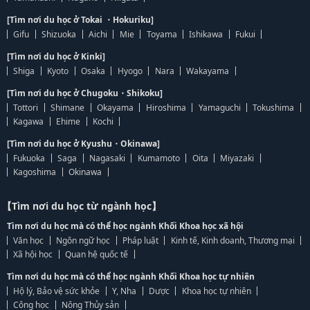
[Tìm nơi du học ở Tokai ・Hokuriku]
Gifu
Shizuoka
Aichi
Mie
Toyama
Ishikawa
Fukui
[Tìm nơi du học ở Kinki]
Shiga
Kyoto
Osaka
Hyogo
Nara
Wakayama
[Tìm nơi du học ở Chugoku・Shikoku]
Tottori
Shimane
Okayama
Hiroshima
Yamaguchi
Tokushima
Kagawa
Ehime
Kochi
[Tìm nơi du học ở Kyushu・Okinawa]
Fukuoka
Saga
Nagasaki
Kumamoto
Oita
Miyazaki
Kagoshima
Okinawa
【Tìm nơi du học từ ngành học】
Tìm nơi du học mà có thể học ngành Khối Khoa học xã hội
Văn học
Ngôn ngữ học
Pháp luật
Kinh tế, Kinh doanh, Thương mại
Xã hội học
Quan hệ quốc tế
Tìm nơi du học mà có thể học ngành Khối Khoa học tự nhiên
Hộ lý, Bảo vệ sức khỏe
Y, Nha
Dược
Khoa học tự nhiên
Công học
Nông Thủy sản