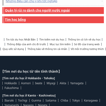
Những điều cần chú ý khi tốt nghiệp
Quản lý rủi ro dành cho người nước ngoài
Tìm học bổng
Tin tức du học Nhật Bản
Tìm kiếm nơi du học
Thông tin có ích về du học
Thông điệp của anh chị đi trước
Mục lục tìm kiếm
Sơ đồ của trang web
Quy ước sử dụng
Thông báo về thông tin cá nhân
Về môi trường tương thích
【Tìm nơi du học từ tên tỉnh thành】
[Tìm nơi du học ở Hokkaido・Tohoku]
Hokkaido
Aomori
Iwate
Miyagi
Akita
Yamagata
Fukushima
[Tìm nơi du học ở Kanto・Koshinetsu]
Ibaraki
Tochigi
Gunma
Saitama
Chiba
Tokyo
Kanagawa
Yamanashi
Nagano
Niigata