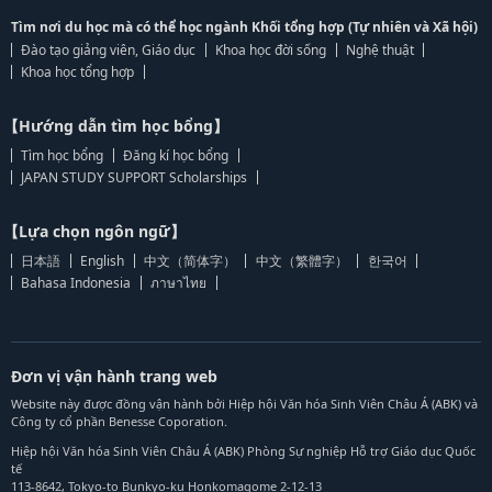
Tìm nơi du học mà có thể học ngành Khối tổng hợp (Tự nhiên và Xã hội)
Đào tạo giảng viên, Giáo dục
Khoa học đời sống
Nghệ thuật
Khoa học tổng hợp
【Hướng dẫn tìm học bổng】
Tìm học bổng
Đăng kí học bổng
JAPAN STUDY SUPPORT Scholarships
【Lựa chọn ngôn ngữ】
日本語
English
中文（简体字）
中文（繁體字）
한국어
Bahasa Indonesia
ภาษาไทย
Đơn vị vận hành trang web
Website này được đồng vận hành bởi Hiệp hội Văn hóa Sinh Viên Châu Á (ABK) và
Công ty cổ phần Benesse Coporation.
Hiệp hội Văn hóa Sinh Viên Châu Á (ABK) Phòng Sự nghiệp Hỗ trợ Giáo dục Quốc
tế
113-8642, Tokyo-to Bunkyo-ku Honkomagome 2-12-13