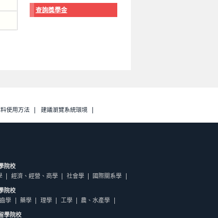
查詢獎學金
資料使用方法
建議瀏覽系統環境
學院校
學
經濟、經營、商學
社會學
國際關系學
學院校
齒學
藥學
理學
工學
農、水產學
留學院校