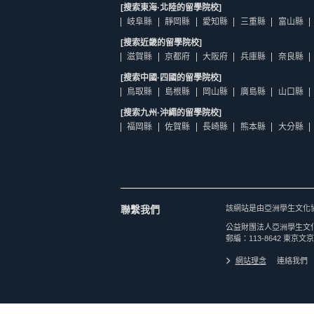
[搜索東海·北陸的留學院校]
岐阜縣
靜岡縣
愛知縣
三重縣
富山縣
[搜索近畿的留學院校]
滋賀縣
京都府
大阪府
兵庫縣
奈良縣
[搜索中國·四國的留學院校]
鳥取縣
島根縣
岡山縣
廣島縣
山口縣
[搜索九州·沖繩的留學院校]
福岡縣
佐賀縣
長崎縣
熊本縣
大分縣
聯繫我們
該網站是由亞洲學生文化
公益財團法人亞洲學生文
郵編：113-8642 東京文京
網站理念
連絡我們