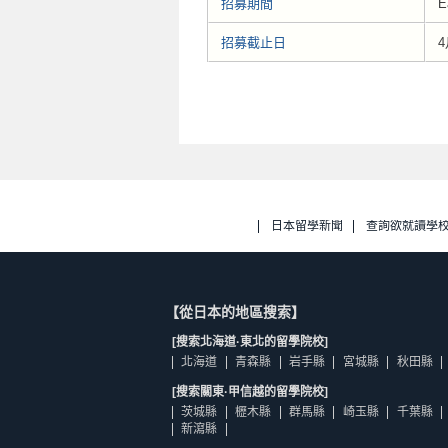
招募期間
E
招募截止日
4
日本留學新聞
查詢欲就讀學
【從日本的地區搜索】
[搜索北海道·東北的留學院校]
北海道
青森縣
岩手縣
宮城縣
秋田縣
[搜索關東·甲信越的留學院校]
茨城縣
櫪木縣
群馬縣
崎玉縣
千葉縣
新瀉縣