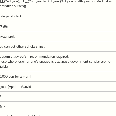
士(2nd year), 博士(2nd year to 3rd year (3rd year to 4th year for Medical or
entistry courses))
ollege Student
宮城縣
iyagi pref.
ou can get other scholarships.
cademic adviser's recommendation required.
hose who oneself or one's spouse is Japanese government scholar are not
igible
0,000 yen for a month
 year (April to March)
2
4/14