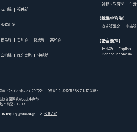
師範、教育學
生活
石川縣
福井縣
【獎學金咨詢】
和歌山縣
查詢獎學金
申請獎
德島縣
香川縣
愛媛縣
高知縣
【語言選擇】
日本語
English
Bahasa Indonesia
宮崎縣
鹿兒島縣
沖繩縣
協會（公益財團法人）和倍楽生（倍樂生）股份有限公司共同運營。
化協會國際教育支援事業部
區本駒込2-12-13
公司介紹