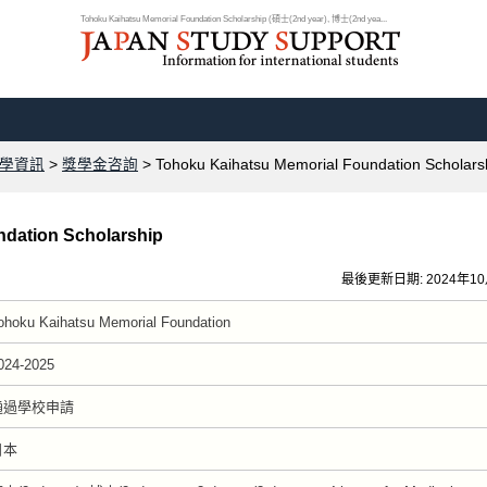
Tohoku Kaihatsu Memorial Foundation Scholarship (碩士(2nd year), 博士(2nd yea...
學資訊
>
獎學金咨詢
> Tohoku Kaihatsu Memorial Foundation Scholars
ndation Scholarship
最後更新日期: 2024年1
ohoku Kaihatsu Memorial Foundation
024-2025
通過學校申請
日本