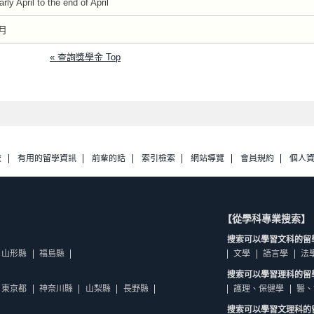
arly April to the end of April
月
« 查詢獎學金 Top
校
有用的留學資訊
前輩的話
索引檢索
網站導覽
會員規約
個人
【從學科專業搜索】
搜索可以學習文科的留
山形縣
福島縣
文學
語言學
法
搜索可以學習理科的留
東京都
神奈川縣
山梨縣
長野縣
護理、保健學
醫、
搜索可以學習文理科的