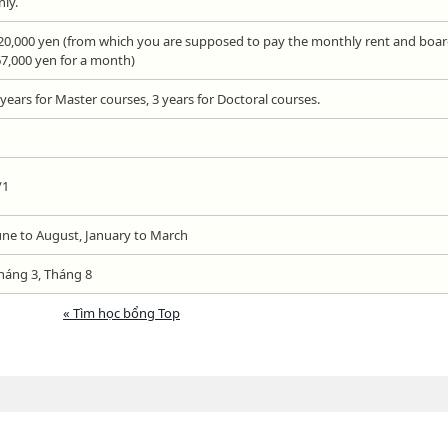
nly.
20,000 yen (from which you are supposed to pay the monthly rent and boa
67,000 yen for a month)
 years for Master courses, 3 years for Doctoral courses.
/1
une to August, January to March
háng 3, Tháng 8
« Tìm học bổng Top