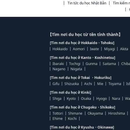
Tin tức du học Nhật Bản
Tìm kiếm n
【Tìm nơi du học từ tên tỉnh thành】
[Tìm nơi du học ở Hokkaido・Tohoku]
Hokkaido
Aomori
Iwate
Miyagi
Akita
[Tìm nơi du học ở Kanto・Koshinetsu]
Ibaraki
Tochigi
Gunma
Saitama
Chib
Nagano
Niigata
[Tìm nơi du học ở Tokai ・Hokuriku]
Gifu
Shizuoka
Aichi
Mie
Toyama
Is
[Tìm nơi du học ở Kinki]
Shiga
Kyoto
Osaka
Hyogo
Nara
Wa
[Tìm nơi du học ở Chugoku・Shikoku]
Tottori
Shimane
Okayama
Hiroshima
Ehime
Kochi
[Tìm nơi du học ở Kyushu・Okinawa]