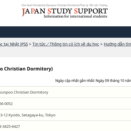
One Seed Scholarship (Syunpoo Christian Dormitory) (Thạc sỹ, Tiến sỹ) | Hướng...
c tại Nhật JPSS
>
Tin tức／Thông tin có ích về du học
>
Hướng dẫn tì
o Christian Dormitory)
Ngày cập nhật gần nhất: Ngày 09 tháng 10 nă
yunpoo Christian Dormitory
56-0052
-3-12 Kyodo, Setagaya-ku, Tokyo
3-3425-6427