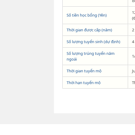
o
1
Số tiền học bổng (Yên)
(
Thời gian được cấp (năm)
2
Số lượng tuyển sinh (dự định)
4
Số lượng trúng tuyển năm
1
ngoái
Thời gian tuyển mộ
J
Thời hạn tuyển mộ
T