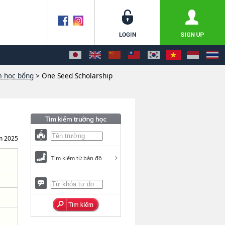
m học bổng
> One Seed Scholarship
m 2025
Tìm kiếm từ bản đồ