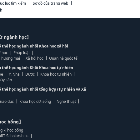
ục lục tìm kiếm
Sơ đồ của trang web
ch
từ ngành học】
ó thể học ngành Khối Khoa học xã hội
 học
Pháp luật
, Thương mại
Xã hội học
Quan hệ quốc tế
ó thể học ngành Khối Khoa học tự nhiên
ỏe
Y, Nha
Dược
Khoa học tự nhiên
ủy sản
ó thể học ngành Khối tổng hợp (Tự nhiên và Xã
Giáo dục
Khoa học đời sống
Nghệ thuật
học bổng】
g kí học bổng
RT Scholarships