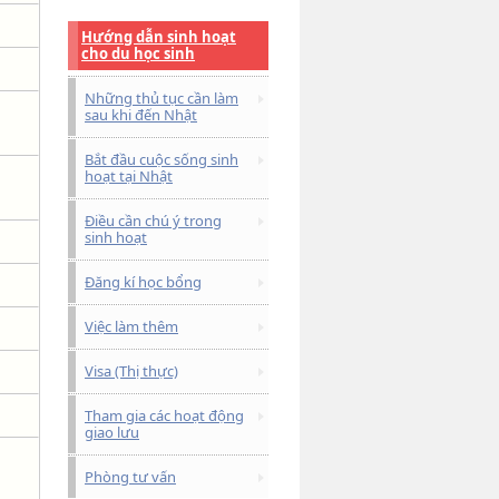
Hướng dẫn sinh hoạt
cho du học sinh
Những thủ tục cần làm
sau khi đến Nhật
Bắt đầu cuộc sống sinh
hoạt tại Nhật
Điều cần chú ý trong
sinh hoạt
Đăng kí học bổng
Việc làm thêm
Visa (Thị thực)
Tham gia các hoạt động
giao lưu
Phòng tư vấn