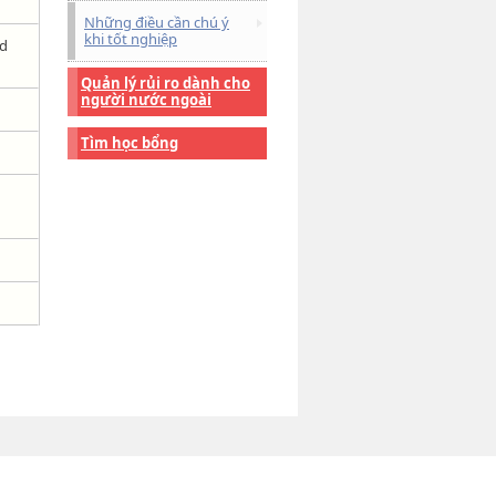
Những điều cần chú ý
khi tốt nghiệp
rd
Quản lý rủi ro dành cho
người nước ngoài
Tìm học bổng