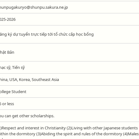
hunpugakuryo@shunpu.sakura.ne.jp
025-2026
ăng ký dự tuyển trực tiếp tới tổ chức cấp học bổng
hật Bản
hạc sỹ, Tiến sỹ
hina, USA, Korea, Southeast Asia
ollege Student
5 or less
ou can get other scholarships.
1)Respect and interest in Christianity (2)Living with other Japanese students
ithin the dormitory (3)Abiding the spirit and rules of the dormitory (4)Males