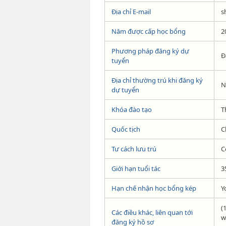
Địa chỉ E-mail
s
Năm được cấp học bổng
2
Phương pháp đăng ký dự
Đ
tuyển
Địa chỉ thường trú khi đăng ký
N
dự tuyển
Khóa đào tạo
T
Quốc tịch
C
Tư cách lưu trú
C
Giới hạn tuổi tác
3
Hạn chế nhận học bổng kép
Y
(
Các điều khác, liên quan tới
w
đăng ký hồ sơ