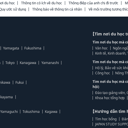
ơi du học
Thông tin có ích về du học
Thông điệp của anh chị đi trước
M
Quy ước sử dụng
Thông báo về thông tin cá nhân
Về môi trường tương thí
【Tìm nơi du học 
Tìm nơi du học mà c
Yamagata
Fukushima
Văn học
Ngôn ngữ
Kinh tế, Kinh doanh
Tìm nơi du học mà c
a
Tokyo
Kanagawa
Yamanashi
Hộ lý, Bảo vệ sức kh
Công học
Nông Th
Tìm nơi du học mà c
hikawa
Fukui
hội)
Đào tạo giảng viên, 
kayama
Khoa học tổng hợp
【Hướng dẫn tìm 
Yamaguchi
Tokushima
Kagawa
Tìm học bổng
Đăn
JAPAN STUDY SUPPO