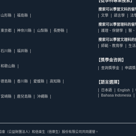
【從學科專業搜索】
搜索可以學習文科的留
山形縣
福島縣
文學
語言學
法
搜索可以學習理科的留
東京都
神奈川縣
山梨縣
長野縣
護理、保健學
醫、
搜索可以學習文理科的
師範、教育學
生活
石川縣
福井縣
【獎學金咨詢】
和歌山縣
查詢獎學金
申請獎
德島縣
香川縣
愛媛縣
高知縣
【語言選擇】
日本語
English
Bahasa Indonesia
宮崎縣
鹿兒島縣
沖繩縣
協會（公益財團法人）和倍楽生（倍樂生）股份有限公司共同運營。