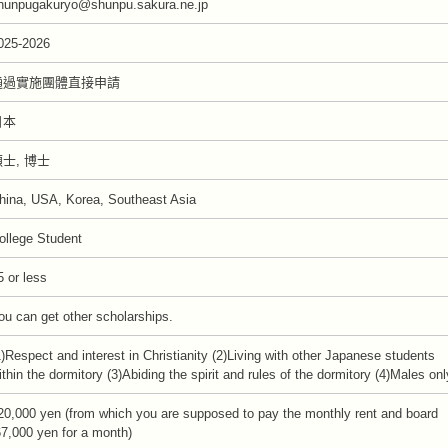
hunpugakuryo@shunpu.sakura.ne.jp
025-2026
通過實施團體直接申請
日本
士, 博士
hina, USA, Korea, Southeast Asia
ollege Student
5 or less
ou can get other scholarships.
1)Respect and interest in Christianity (2)Living with other Japanese students
ithin the dormitory (3)Abiding the spirit and rules of the dormitory (4)Males onl
20,000 yen (from which you are supposed to pay the monthly rent and board
67,000 yen for a month)