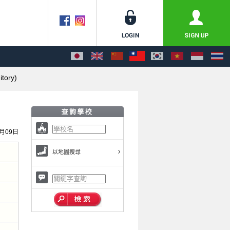
tory)
0月09日
以地圖搜尋