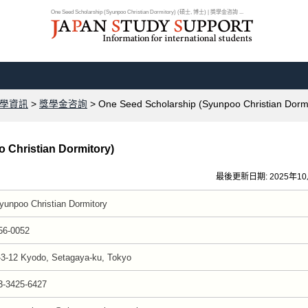
One Seed Scholarship (Syunpoo Christian Dormitory) (碩士, 博士) | 獎學金咨詢 ...
學資訊
>
獎學金咨詢
> One Seed Scholarship (Syunpoo Christian Dormi
 Christian Dormitory)
最後更新日期: 2025年1
yunpoo Christian Dormitory
56-0052
-3-12 Kyodo, Setagaya-ku, Tokyo
3-3425-6427