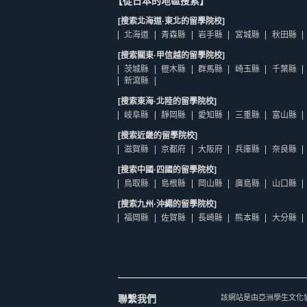
【從日本的地區搜索】
[搜索北海道·東北的留學院校]
北海道
青森縣
岩手縣
宮城縣
秋田縣
[搜索關東·甲信越的留學院校]
茨城縣
櫪木縣
群馬縣
崎玉縣
千葉縣
新瀉縣
[搜索東海·北陸的留學院校]
岐阜縣
靜岡縣
愛知縣
三重縣
富山縣
[搜索近畿的留學院校]
滋賀縣
京都府
大阪府
兵庫縣
奈良縣
[搜索中國·四國的留學院校]
鳥取縣
島根縣
岡山縣
廣島縣
山口縣
[搜索九州·沖繩的留學院校]
福岡縣
佐賀縣
長崎縣
熊本縣
大分縣
聯繫我們
該網站是由亞洲學生文化