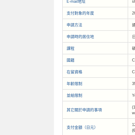
E-mail地址
s
支付對象的年度
2
申請方法
申請時的居住地
課程
碩
國籍
C
在留資格
C
年齡限制
3
並給限制
Y
(
其它關於申請的事項
w
1
支付金額（日元）
(