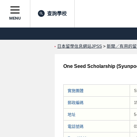
查詢學校
MENU
日本留學信息網站JPSS
>
新聞／有用的留
One Seed Scholarship (Syunpoo
實施團體
S
郵政編碼
1
地址
5
電話號碼
0