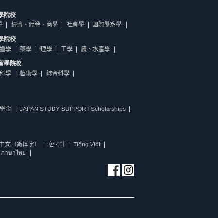
學院校
學
經濟、經營、商學
社會學
國際關系學
學院校
齒學
藥學
理學
工學
農、水產學
留學院校
科學
藝術學
綜合科學
學金
JAPAN STUDY SUPPORT Scholarships
中文（简体字）
한국어
Tiếng Việt
ภาษาไทย