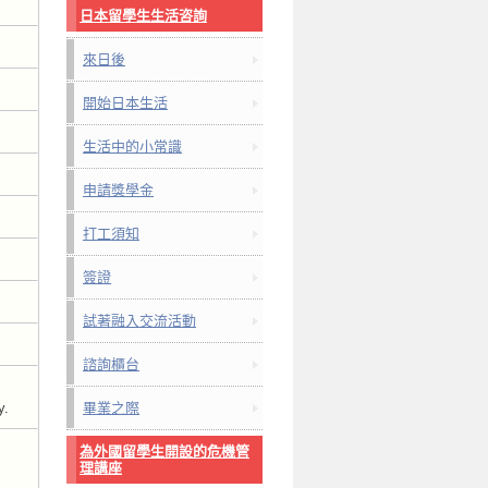
日本留學生生活咨詢
來日後
開始日本生活
生活中的小常識
申請獎學金
打工須知
簽證
試著融入交流活動
諮詢櫃台
y.
畢業之際
為外國留學生開設的危機管
理講座