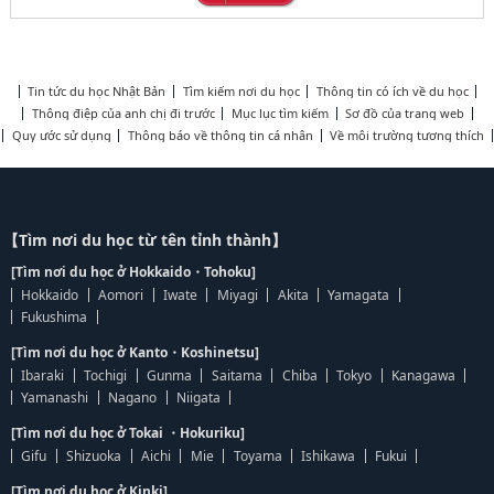
Tin tức du học Nhật Bản
Tìm kiếm nơi du học
Thông tin có ích về du học
Thông điệp của anh chị đi trước
Mục lục tìm kiếm
Sơ đồ của trang web
Quy ước sử dụng
Thông báo về thông tin cá nhân
Về môi trường tương thích
【Tìm nơi du học từ tên tỉnh thành】
[Tìm nơi du học ở Hokkaido・Tohoku]
Hokkaido
Aomori
Iwate
Miyagi
Akita
Yamagata
Fukushima
[Tìm nơi du học ở Kanto・Koshinetsu]
Ibaraki
Tochigi
Gunma
Saitama
Chiba
Tokyo
Kanagawa
Yamanashi
Nagano
Niigata
[Tìm nơi du học ở Tokai ・Hokuriku]
Gifu
Shizuoka
Aichi
Mie
Toyama
Ishikawa
Fukui
[Tìm nơi du học ở Kinki]