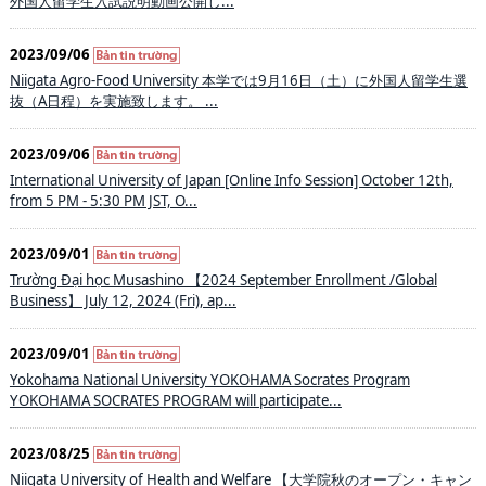
外国人留学生入試説明動画公開し...
2023/09/06
Niigata Agro-Food University 本学では9月16日（土）に外国人留学生選
抜（A日程）を実施致します。 ...
2023/09/06
International University of Japan [Online Info Session] October 12th,
from 5 PM - 5:30 PM JST, O...
2023/09/01
Trường Đại học Musashino 【2024 September Enrollment /Global
Business】 July 12, 2024 (Fri), ap...
2023/09/01
Yokohama National University YOKOHAMA Socrates Program
YOKOHAMA SOCRATES PROGRAM will participate...
2023/08/25
Niigata University of Health and Welfare 【大学院秋のオープン・キャン