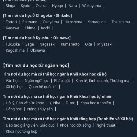
Shiga
Kyoto
Osaka
Hyogo
Nara
Wakayama
[Tìm nơi du học ở Chugoku・Shikoku]
Tottori
Shimane
Okayama
Hiroshima
Yamaguchi
Tokushima
Kagawa
Ehime
Kochi
[Tìm nơi du học ở Kyushu・Okinawa]
Fukuoka
Saga
Nagasaki
Kumamoto
Oita
Miyazaki
Kagoshima
Okinawa
【Tìm nơi du học từ ngành học】
Tìm nơi du học mà có thể học ngành Khối Khoa học xã hội
Văn học
Ngôn ngữ học
Pháp luật
Kinh tế, Kinh doanh, Thương mại
Xã hội học
Quan hệ quốc tế
Tìm nơi du học mà có thể học ngành Khối Khoa học tự nhiên
Hộ lý, Bảo vệ sức khỏe
Y, Nha
Dược
Khoa học tự nhiên
Công học
Nông Thủy sản
Tìm nơi du học mà có thể học ngành Khối tổng hợp (Tự nhiên và Xã hội)
Đào tạo giảng viên, Giáo dục
Khoa học đời sống
Nghệ thuật
Khoa học tổng hợp