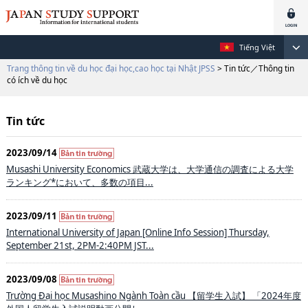
Tiếng Việt
Trang thông tin về du học đại học,cao học tại Nhật JPSS
> Tin tức／Thông tin
có ích về du học
Tin tức
2023/09/14
Musashi University Economics 武蔵大学は、大学通信の調査による大学
ランキング*において、多数の項目...
2023/09/11
International University of Japan [Online Info Session] Thursday,
September 21st, 2PM-2:40PM JST...
2023/09/08
Trường Đại học Musashino Ngành Toàn cầu 【留学生入試】 「2024年度