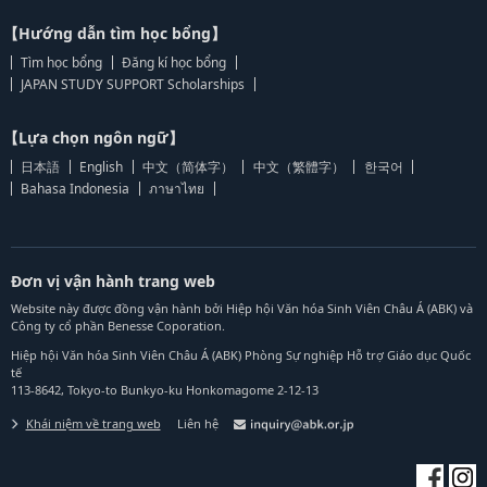
【Hướng dẫn tìm học bổng】
Tìm học bổng
Đăng kí học bổng
JAPAN STUDY SUPPORT Scholarships
【Lựa chọn ngôn ngữ】
日本語
English
中文（简体字）
中文（繁體字）
한국어
Bahasa Indonesia
ภาษาไทย
Đơn vị vận hành trang web
Website này được đồng vận hành bởi Hiệp hội Văn hóa Sinh Viên Châu Á (ABK) và
Công ty cổ phần Benesse Coporation.
Hiệp hội Văn hóa Sinh Viên Châu Á (ABK) Phòng Sự nghiệp Hỗ trợ Giáo dục Quốc
tế
113-8642, Tokyo-to Bunkyo-ku Honkomagome 2-12-13
Khái niệm về trang web
Liên hệ