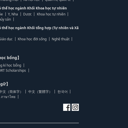
ó thể học ngành Khối Khoa học tự nhiên
ỏe
Y, Nha
Dược
Khoa học tự nhiên
ủy sản
ó thể học ngành Khối tổng hợp (Tự nhiên và Xã
Giáo dục
Khoa học đời sống
Nghệ thuật
học bổng】
g kí học bổng
RT Scholarships
 ngữ】
中文（简体字）
中文（繁體字）
한국어
ภาษาไทย