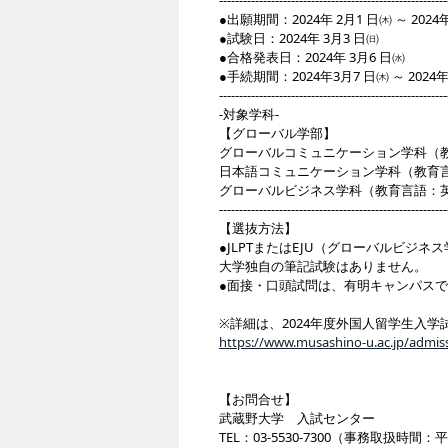
---------------------------------------------------------
●出願期間：2024年 2月1 日㈭ ～ 20
●試験日：2024年 3月3 日㈰
●合格発表日：2024年 3月6 日㈬
●手続期間：2024年3月7 日㈭ ～ 202
---------------------------------------------------------
-対象学科-
【グローバル学部】
グローバルコミュニケーション学科（
日本語コミュニケーション学科（教育
グローバルビジネス学科（教育言語：
---------------------------------------------------------
【選抜方法】
●JLPTまたはEJU（グローバルビジ
大学独自の筆記試験はありません。
●面接・口頭試問は、有明キャンパス
※詳細は、2024年度外国人留学生入
https://www.musashino-u.ac.jp/admis
【お問合せ】
武蔵野大学 入試センター
TEL：03-5530-7300（事務取扱時間：平