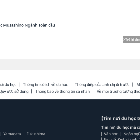
ọc Musashino Ngành Toàn cầu
ơi du học
Thông tin có ích về du học
Thông điệp của anh chị đi trước
M
Quy ước sử dụng
Thông báo về thông tin cá nhân
Về môi trường tương thí
【Tìm nơi du học 
Tìm nơi du học mà c
Yamagata
Fukushima
Văn học
Ngôn ngữ
Kinh tế, Kinh doanh