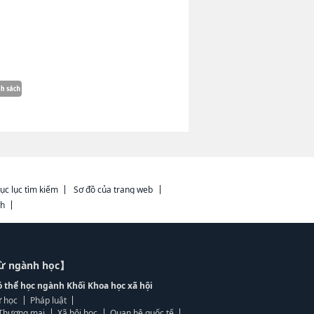
ục lục tìm kiếm
Sơ đồ của trang web
ch
từ ngành học】
ó thể học ngành Khối Khoa học xã hội
 học
Pháp luật
, Thương mại
Xã hội học
Quan hệ quốc tế