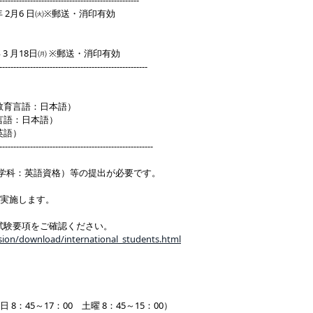
--------------------------------------------------
24年 2月6 日㈫※郵送・消印有効
4年 3 月18日㈪ ※郵送・消印有効
-----------------------------------------------------
教育言語：日本語）
言語：日本語）
英語）
-------------------------------------------------------
ネス学科：英語資格）等の提出が必要です。
で実施します。
学試験要項をご確認ください。
sion/download/international_students.html
日 8：45～17：00 土曜 8：45～15：00）