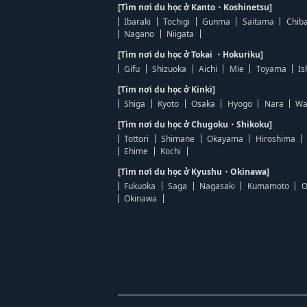
[Tìm nơi du học ở Kanto・Koshinetsu]
Ibaraki
Tochigi
Gunma
Saitama
Chib
Nagano
Niigata
[Tìm nơi du học ở Tokai ・Hokuriku]
Gifu
Shizuoka
Aichi
Mie
Toyama
Is
[Tìm nơi du học ở Kinki]
Shiga
Kyoto
Osaka
Hyogo
Nara
Wa
[Tìm nơi du học ở Chugoku・Shikoku]
Tottori
Shimane
Okayama
Hiroshima
Ehime
Kochi
[Tìm nơi du học ở Kyushu・Okinawa]
Fukuoka
Saga
Nagasaki
Kumamoto
O
Okinawa