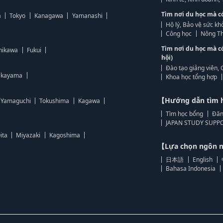
Tìm nơi du học mà c
a
Tokyo
Kanagawa
Yamanashi
Hộ lý, Bảo vệ sức kh
Công học
Nông Th
Tìm nơi du học mà c
hikawa
Fukui
hội)
Đào tạo giảng viên, 
kayama
Khoa học tổng hợp
【Hướng dẫn tìm 
Yamaguchi
Tokushima
Kagawa
Tìm học bổng
Đăn
JAPAN STUDY SUPPO
ita
Miyazaki
Kagoshima
【Lựa chọn ngôn
日本語
English
Bahasa Indonesia