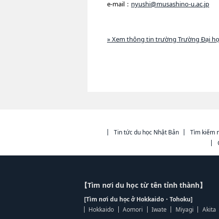
e-mail：
nyushi@musashino-u.ac.jp
» Xem thông tin trường Trường Đại h
Tin tức du học Nhật Bản
Tìm kiếm n
【Tìm nơi du học từ tên tỉnh thành】
[Tìm nơi du học ở Hokkaido・Tohoku]
Hokkaido
Aomori
Iwate
Miyagi
Akita