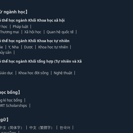
từ ngành học】
ó thể học ngành Khối Khoa học xã hội
 học
Pháp luật
, Thương mại
Xã hội học
Quan hệ quốc tế
ó thể học ngành Khối Khoa học tự nhiên
ỏe
Y, Nha
Dược
Khoa học tự nhiên
ủy sản
ó thể học ngành Khối tổng hợp (Tự nhiên và Xã
Giáo dục
Khoa học đời sống
Nghệ thuật
học bổng】
g kí học bổng
RT Scholarships
 ngữ】
中文（简体字）
中文（繁體字）
한국어
ภาษาไทย