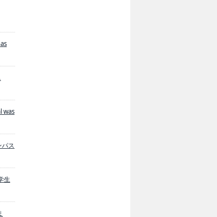
has
.
l was
ャンパス
留学生
ま