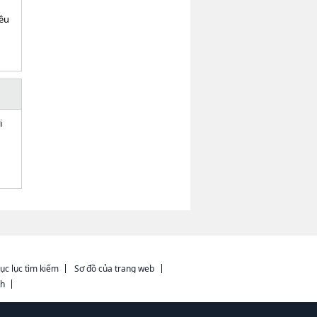
iều
i
ục lục tìm kiếm
Sơ đồ của trang web
ch