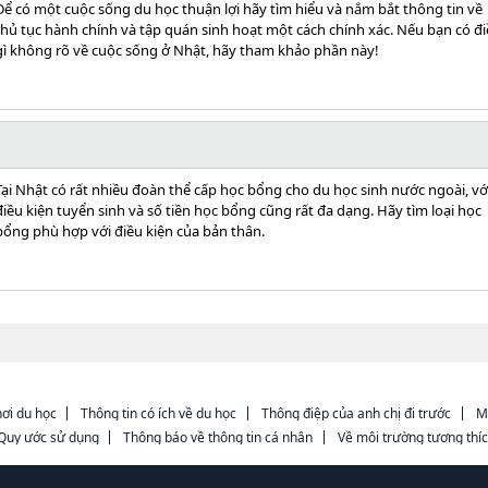
Để có một cuộc sống du học thuận lợi hãy tìm hiểu và nắm bắt thông tin về
thủ tục hành chính và tập quán sinh hoạt một cách chính xác. Nếu bạn có đ
gì không rõ về cuộc sống ở Nhật, hãy tham khảo phần này!
Tại Nhật có rất nhiều đoàn thể cấp học bổng cho du học sinh nước ngoài, vớ
điều kiện tuyển sinh và số tiền học bổng cũng rất đa dạng. Hãy tìm loại học
bổng phù hợp với điều kiện của bản thân.
ơi du học
Thông tin có ích về du học
Thông điệp của anh chị đi trước
M
Quy ước sử dụng
Thông báo về thông tin cá nhân
Về môi trường tương thí