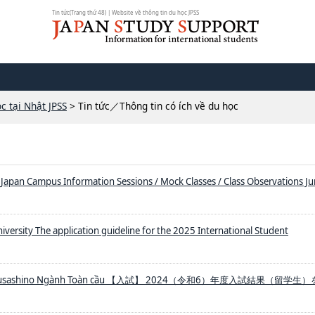
Tin tức(Trang thứ 48) | Website về thông tin du học JPSS
c tại Nhật JPSS
> Tin tức／Thông tin có ích về du học
 Japan Campus Information Sessions / Mock Classes / Class Observations J
versity The application guideline for the 2025 International Student
ọc Musashino Ngành Toàn cầu 【入試】 2024（令和6）年度入試結果（留学生