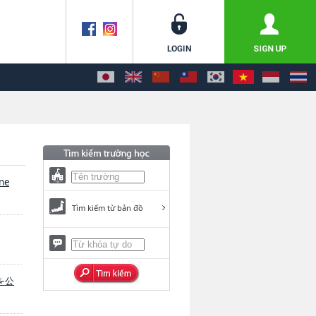
une
Tìm kiếm từ bản đồ
）を公