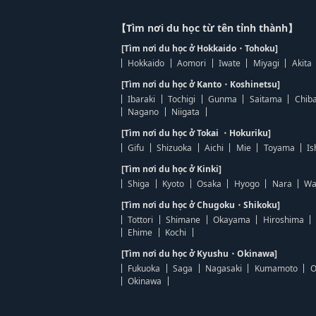
【Tìm nơi du học từ tên tỉnh thành】
[Tìm nơi du học ở Hokkaido・Tohoku]
Hokkaido
Aomori
Iwate
Miyagi
Akita
[Tìm nơi du học ở Kanto・Koshinetsu]
Ibaraki
Tochigi
Gunma
Saitama
Chib
Nagano
Niigata
[Tìm nơi du học ở Tokai ・Hokuriku]
Gifu
Shizuoka
Aichi
Mie
Toyama
Is
[Tìm nơi du học ở Kinki]
Shiga
Kyoto
Osaka
Hyogo
Nara
Wa
[Tìm nơi du học ở Chugoku・Shikoku]
Tottori
Shimane
Okayama
Hiroshima
Ehime
Kochi
[Tìm nơi du học ở Kyushu・Okinawa]
Fukuoka
Saga
Nagasaki
Kumamoto
O
Okinawa