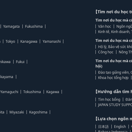
【Tìm nơi du học 
Tìm nơi du học mà c
Yamagata
Fukushima
Văn học
Ngôn ngữ
Kinh tế, Kinh doanh
Tìm nơi du học mà c
a
Tokyo
Kanagawa
Yamanashi
Hộ lý, Bảo vệ sức kh
Công học
Nông Th
Tìm nơi du học mà c
hikawa
Fukui
hội)
Đào tạo giảng viên, 
kayama
Khoa học tổng hợp
【Hướng dẫn tìm 
Yamaguchi
Tokushima
Kagawa
Tìm học bổng
Đăn
JAPAN STUDY SUPPO
ita
Miyazaki
Kagoshima
【Lựa chọn ngôn
日本語
English
Bahasa Indonesia