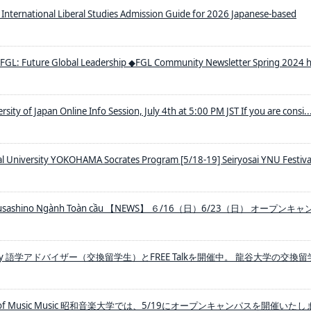
International Liberal Studies Admission Guide for 2026 Japanese-based
 FGL: Future Global Leadership ◆FGL Community Newsletter Spring 2024 
rsity of Japan Online Info Session, July 4th at 5:00 PM JST If you are consi..
 University YOKOHAMA Socrates Program [5/18-19] Seiryosai YNU Festiva
c Musashino Ngành Toàn cầu 【NEWS】 ６/16（日）6/23（日） オープンキ
versity 語学アドバイザー（交換留学生）とFREE Talkを開催中。 龍谷大学の交換
sity of Music Music 昭和音楽大学では、5/19にオープンキャンパスを開催いたし