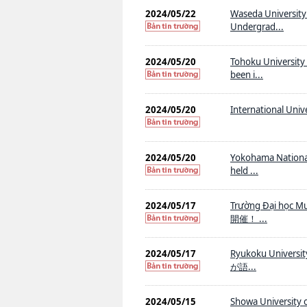
2024/05/22
Waseda University 
Undergrad...
2024/05/20
Tohoku University
been i...
2024/05/20
International Unive
2024/05/20
Yokohama National
held ...
2024/05/17
Trường Đại họ
開催！ ...
2024/05/17
Ryukoku Uni
が語...
2024/05/15
Showa Univer