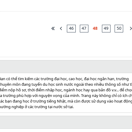
46
47
48
49
50
Bạn có thể tìm kiếm các trường đại học, cao học, đại học ngắn hạn, trường
chuyên môn đang tuyển du học sinh nước ngoài theo nhiều thông số như t
điểm nộp hồ sơ, thời điểm nhập học, ngành học hay qua bản đồ v.v... để chọ
ra trường phù hợp với nguyện vọng của mình. Trang này không chỉ có ích c
các bạn đang học ở trường tiếng Nhật, mà còn được sử dụng vào hoạt độn
hướng nghiệp ở các trường tại nước sở tại.