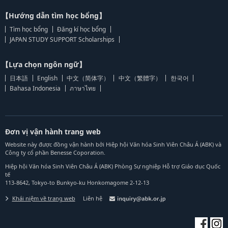
【Hướng dẫn tìm học bổng】
Tìm học bổng
Đăng kí học bổng
JAPAN STUDY SUPPORT Scholarships
【Lựa chọn ngôn ngữ】
日本語
English
中文（简体字）
中文（繁體字）
한국어
Bahasa Indonesia
ภาษาไทย
Đơn vị vận hành trang web
Website này được đồng vận hành bởi Hiệp hội Văn hóa Sinh Viên Châu Á (ABK) và
Công ty cổ phần Benesse Coporation.
Hiệp hội Văn hóa Sinh Viên Châu Á (ABK) Phòng Sự nghiệp Hỗ trợ Giáo dục Quốc
tế
113-8642, Tokyo-to Bunkyo-ku Honkomagome 2-12-13
Khái niệm về trang web
Liên hệ