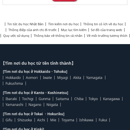
Tin tức du học Nhật Bản
Tìm kiếm nơi du học
Thông tin có ích về du học
Thông điệp của anh chị đi trước
Mục lục tìm kiếm
Sơ đồ của trang web
Quy ước sử dụng
Thông báo về thông tin cá nhân
Về môi trường tương thích
【Tìm nơi du học từ tên tỉnh thành】
[Tìm nơi du học ở Hokkaido・Tohoku]
Hokkaido
Aomori
Iwate
Miyagi
Akita
Yamagata
Fukushima
[Tìm nơi du học ở Kanto・Koshinetsu]
Ibaraki
Tochigi
Gunma
Saitama
Chiba
Tokyo
Kanagawa
Yamanashi
Nagano
Niigata
[Tìm nơi du học ở Tokai ・Hokuriku]
Gifu
Shizuoka
Aichi
Mie
Toyama
Ishikawa
Fukui
[Tìm nơi du học ở Kinki]