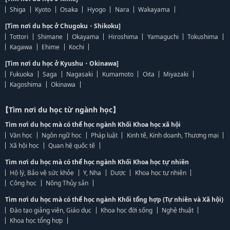
Shiga
Kyoto
Osaka
Hyogo
Nara
Wakayama
[Tìm nơi du học ở Chugoku・Shikoku]
Tottori
Shimane
Okayama
Hiroshima
Yamaguchi
Tokushima
Kagawa
Ehime
Kochi
[Tìm nơi du học ở Kyushu・Okinawa]
Fukuoka
Saga
Nagasaki
Kumamoto
Oita
Miyazaki
Kagoshima
Okinawa
【Tìm nơi du học từ ngành học】
Tìm nơi du học mà có thể học ngành Khối Khoa học xã hội
Văn học
Ngôn ngữ học
Pháp luật
Kinh tế, Kinh doanh, Thương mại
Xã hội học
Quan hệ quốc tế
Tìm nơi du học mà có thể học ngành Khối Khoa học tự nhiên
Hộ lý, Bảo vệ sức khỏe
Y, Nha
Dược
Khoa học tự nhiên
Công học
Nông Thủy sản
Tìm nơi du học mà có thể học ngành Khối tổng hợp (Tự nhiên và Xã hội)
Đào tạo giảng viên, Giáo dục
Khoa học đời sống
Nghệ thuật
Khoa học tổng hợp