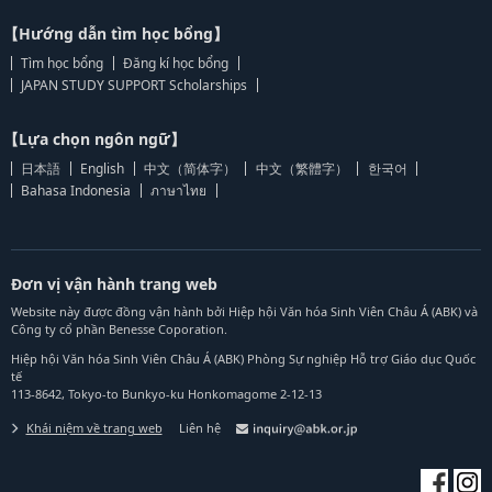
【Hướng dẫn tìm học bổng】
Tìm học bổng
Đăng kí học bổng
JAPAN STUDY SUPPORT Scholarships
【Lựa chọn ngôn ngữ】
日本語
English
中文（简体字）
中文（繁體字）
한국어
Bahasa Indonesia
ภาษาไทย
Đơn vị vận hành trang web
Website này được đồng vận hành bởi Hiệp hội Văn hóa Sinh Viên Châu Á (ABK) và
Công ty cổ phần Benesse Coporation.
Hiệp hội Văn hóa Sinh Viên Châu Á (ABK) Phòng Sự nghiệp Hỗ trợ Giáo dục Quốc
tế
113-8642, Tokyo-to Bunkyo-ku Honkomagome 2-12-13
Khái niệm về trang web
Liên hệ