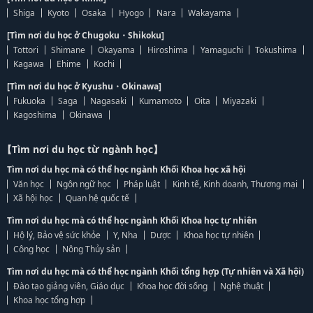
Shiga
Kyoto
Osaka
Hyogo
Nara
Wakayama
[Tìm nơi du học ở Chugoku・Shikoku]
Tottori
Shimane
Okayama
Hiroshima
Yamaguchi
Tokushima
Kagawa
Ehime
Kochi
[Tìm nơi du học ở Kyushu・Okinawa]
Fukuoka
Saga
Nagasaki
Kumamoto
Oita
Miyazaki
Kagoshima
Okinawa
【Tìm nơi du học từ ngành học】
Tìm nơi du học mà có thể học ngành Khối Khoa học xã hội
Văn học
Ngôn ngữ học
Pháp luật
Kinh tế, Kinh doanh, Thương mại
Xã hội học
Quan hệ quốc tế
Tìm nơi du học mà có thể học ngành Khối Khoa học tự nhiên
Hộ lý, Bảo vệ sức khỏe
Y, Nha
Dược
Khoa học tự nhiên
Công học
Nông Thủy sản
Tìm nơi du học mà có thể học ngành Khối tổng hợp (Tự nhiên và Xã hội)
Đào tạo giảng viên, Giáo dục
Khoa học đời sống
Nghệ thuật
Khoa học tổng hợp