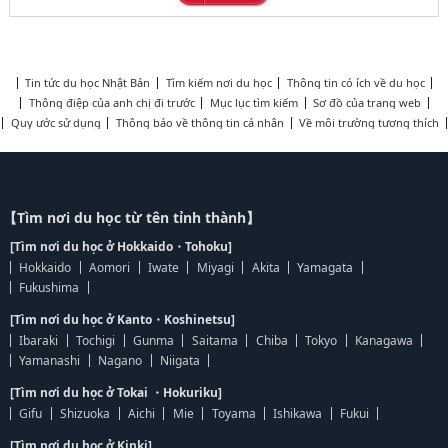
Tin tức du học Nhật Bản
Tìm kiếm nơi du học
Thông tin có ích về du học
Thông điệp của anh chị đi trước
Mục lục tìm kiếm
Sơ đồ của trang web
Quy ước sử dụng
Thông báo về thông tin cá nhân
Về môi trường tương thích
【Tìm nơi du học từ tên tỉnh thành】
[Tìm nơi du học ở Hokkaido・Tohoku]
Hokkaido
Aomori
Iwate
Miyagi
Akita
Yamagata
Fukushima
[Tìm nơi du học ở Kanto・Koshinetsu]
Ibaraki
Tochigi
Gunma
Saitama
Chiba
Tokyo
Kanagawa
Yamanashi
Nagano
Niigata
[Tìm nơi du học ở Tokai ・Hokuriku]
Gifu
Shizuoka
Aichi
Mie
Toyama
Ishikawa
Fukui
[Tìm nơi du học ở Kinki]