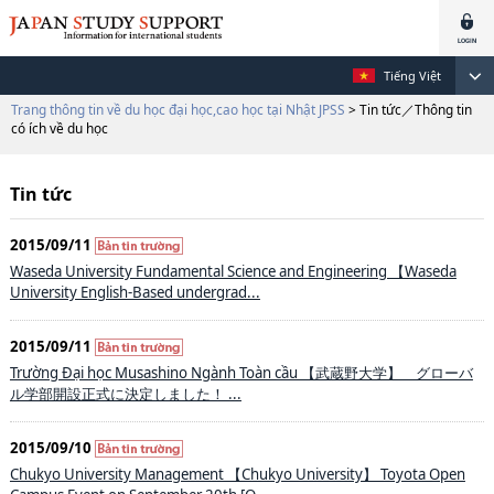
Tiếng Việt
Trang thông tin về du học đại học,cao học tại Nhật JPSS
> Tin tức／Thông tin
có ích về du học
Tin tức
2015/09/11
Waseda University Fundamental Science and Engineering 【Waseda
University English-Based undergrad...
2015/09/11
Trường Đại học Musashino Ngành Toàn cầu 【武蔵野大学】 グローバ
ル学部開設正式に決定しました！ ...
2015/09/10
Chukyo University Management 【Chukyo University】 Toyota Open