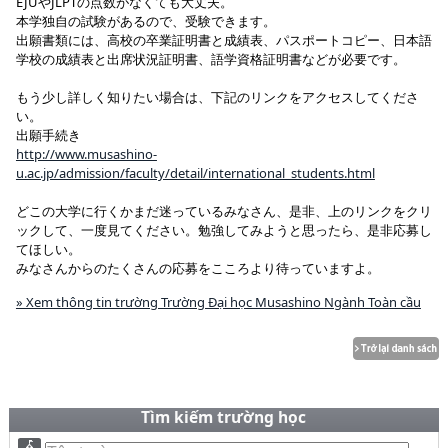
EJUやJLPTの点数がなくても大丈夫。
本学独自の試験があるので、受験できます。
出願書類には、高校の卒業証明書と成績表、パスポートコピー、日本語
学校の成績表と出席状況証明書、語学資格証明書などが必要です。
もう少し詳しく知りたい場合は、下記のリンクをアクセスしてくださ
い。
出願手続き
http://www.musashino-
u.ac.jp/admission/faculty/detail/international_students.html
どこの大学に行くかまだ迷っているみなさん、是非、上のリンクをクリ
ックして、一度見てください。勉強してみようと思ったら、是非応募し
てほしい。
みなさんからのたくさんの応募をこころより待っていますよ。
» Xem thông tin trường Trường Đại học Musashino Ngành Toàn cầu
Tìm kiếm trường học