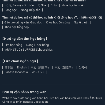
Tìm nơi du học mà có thể học ngành Khối Khoa học tự nhiên
Hộ lý, Bảo vệ sức khỏe
Y, Nha
Dược
Khoa học tự nhiên
Công học
Nông Thủy sản
Tìm nơi du học mà có thể học ngành Khối tổng hợp (Tự nhiên và Xã hội)
Đào tạo giảng viên, Giáo dục
Khoa học đời sống
Nghệ thuật
Khoa học tổng hợp
【Hướng dẫn tìm học bổng】
Tìm học bổng
Đăng kí học bổng
JAPAN STUDY SUPPORT Scholarships
【Lựa chọn ngôn ngữ】
日本語
English
中文（简体字）
中文（繁體字）
한국어
Bahasa Indonesia
ภาษาไทย
Đơn vị vận hành trang web
Website này được đồng vận hành bởi Hiệp hội Văn hóa Sinh Viên Châu Á (ABK) và
Công ty cổ phần Benesse Coporation.