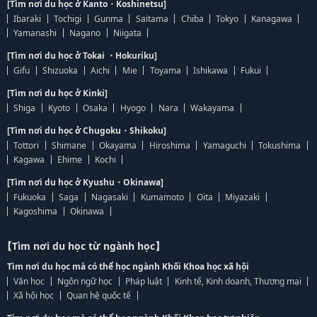
[Tìm nơi du học ở Kanto・Koshinetsu]
Ibaraki
Tochigi
Gunma
Saitama
Chiba
Tokyo
Kanagawa
Yamanashi
Nagano
Niigata
[Tìm nơi du học ở Tokai ・Hokuriku]
Gifu
Shizuoka
Aichi
Mie
Toyama
Ishikawa
Fukui
[Tìm nơi du học ở Kinki]
Shiga
Kyoto
Osaka
Hyogo
Nara
Wakayama
[Tìm nơi du học ở Chugoku・Shikoku]
Tottori
Shimane
Okayama
Hiroshima
Yamaguchi
Tokushima
Kagawa
Ehime
Kochi
[Tìm nơi du học ở Kyushu・Okinawa]
Fukuoka
Saga
Nagasaki
Kumamoto
Oita
Miyazaki
Kagoshima
Okinawa
【Tìm nơi du học từ ngành học】
Tìm nơi du học mà có thể học ngành Khối Khoa học xã hội
Văn học
Ngôn ngữ học
Pháp luật
Kinh tế, Kinh doanh, Thương mại
Xã hội học
Quan hệ quốc tế