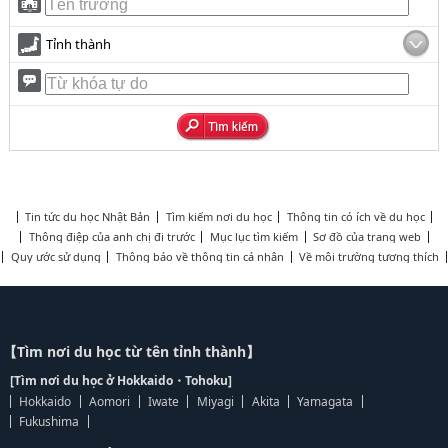
Tỉnh thành
Tin tức du học Nhật Bản
Tìm kiếm nơi du học
Thông tin có ích về du học
Thông điệp của anh chị đi trước
Mục lục tìm kiếm
Sơ đồ của trang web
Quy ước sử dụng
Thông báo về thông tin cá nhân
Về môi trường tương thích
【Tìm nơi du học từ tên tỉnh thành】
[Tìm nơi du học ở Hokkaido・Tohoku]
Hokkaido
Aomori
Iwate
Miyagi
Akita
Yamagata
Fukushima