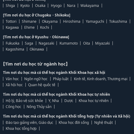
Shiga
Kyoto
Osaka
Hyogo
Nara
Wakayama
[Tìm nơi du học ở Chugoku・Shikoku]
Tottori
Shimane
Okayama
Hiroshima
Yamaguchi
Tokushima
Kagawa
Ehime
Kochi
[Tìm nơi du học ở Kyushu・Okinawa]
Fukuoka
Saga
Nagasaki
Kumamoto
Oita
Miyazaki
Kagoshima
Okinawa
【Tìm nơi du học từ ngành học】
Tìm nơi du học mà có thể học ngành Khối Khoa học xã hội
Văn học
Ngôn ngữ học
Pháp luật
Kinh tế, Kinh doanh, Thương mại
Xã hội học
Quan hệ quốc tế
Tìm nơi du học mà có thể học ngành Khối Khoa học tự nhiên
Hộ lý, Bảo vệ sức khỏe
Y, Nha
Dược
Khoa học tự nhiên
Công học
Nông Thủy sản
Tìm nơi du học mà có thể học ngành Khối tổng hợp (Tự nhiên và Xã hội)
Đào tạo giảng viên, Giáo dục
Khoa học đời sống
Nghệ thuật
Khoa học tổng hợp