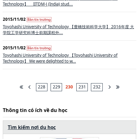
Technology】 IITDM-J (India) stud...
2015/11/02
Toyohashi University of Technology 【豊橋技術科学大学】 2016年度 大
学院工学研究科博士前期課程外...
2015/11/02
Toyohashi University of Technology 【Toyohashi University of
Technology】 We were delighted to w...
228
229
230
231
232
Thông tin có ích về du học
Tìm kiếm nơi du học