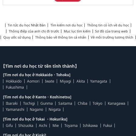
Tin tức du học Nhật Bản
Tìm kiếm nơi du học
Thông tin có ích về du học
Thông điệp của anh chị đi trước
Mục lục tìm kiếm
Sơ đồ của trang web
Quy ước sử dụng
Thông báo về thông tin cá nhân
Về môi trường tương thích
【Tìm nơi du học từ tên tỉnh thành】
[Tìm nơi du học ở Hokkaido・Tohoku]
Hokkaido
Aomori
Iwate
Miyagi
Akita
Yamagata
Fukushima
[Tìm nơi du học ở Kanto・Koshinetsu]
Ibaraki
Tochigi
Gunma
Saitama
Chiba
Tokyo
Kanagawa
Yamanashi
Nagano
Niigata
[Tìm nơi du học ở Tokai ・Hokuriku]
Gifu
Shizuoka
Aichi
Mie
Toyama
Ishikawa
Fukui
[Tìm nơi du học ở Kinki]