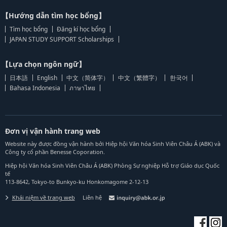
【Hướng dẫn tìm học bổng】
Tìm học bổng
Đăng kí học bổng
JAPAN STUDY SUPPORT Scholarships
【Lựa chọn ngôn ngữ】
日本語
English
中文（简体字）
中文（繁體字）
한국어
Bahasa Indonesia
ภาษาไทย
Đơn vị vận hành trang web
Website này được đồng vận hành bởi Hiệp hội Văn hóa Sinh Viên Châu Á (ABK) và
Công ty cổ phần Benesse Coporation.
Hiệp hội Văn hóa Sinh Viên Châu Á (ABK) Phòng Sự nghiệp Hỗ trợ Giáo dục Quốc
tế
113-8642, Tokyo-to Bunkyo-ku Honkomagome 2-12-13
Khái niệm về trang web
Liên hệ