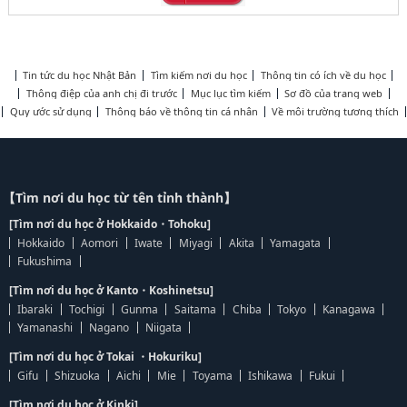
Tin tức du học Nhật Bản
Tìm kiếm nơi du học
Thông tin có ích về du học
Thông điệp của anh chị đi trước
Mục lục tìm kiếm
Sơ đồ của trang web
Quy ước sử dụng
Thông báo về thông tin cá nhân
Về môi trường tương thích
【Tìm nơi du học từ tên tỉnh thành】
[Tìm nơi du học ở Hokkaido・Tohoku]
Hokkaido
Aomori
Iwate
Miyagi
Akita
Yamagata
Fukushima
[Tìm nơi du học ở Kanto・Koshinetsu]
Ibaraki
Tochigi
Gunma
Saitama
Chiba
Tokyo
Kanagawa
Yamanashi
Nagano
Niigata
[Tìm nơi du học ở Tokai ・Hokuriku]
Gifu
Shizuoka
Aichi
Mie
Toyama
Ishikawa
Fukui
[Tìm nơi du học ở Kinki]