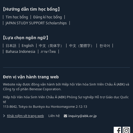
【Hướng dẫn tìm học bổng】
Tìm học bổng
Đăng kí học bổng
JAPAN STUDY SUPPORT Scholarships
【Lựa chọn ngôn ngữ】
日本語
English
中文（简体字）
中文（繁體字）
한국어
Bahasa Indonesia
ภาษาไทย
Đơn vị vận hành trang web
Website này được đồng vận hành bởi Hiệp hội Văn hóa Sinh Viên Châu Á (ABK) và
Công ty cổ phần Benesse Coporation.
Hiệp hội Văn hóa Sinh Viên Châu Á (ABK) Phòng Sự nghiệp Hỗ trợ Giáo dục Quốc
tế
113-8642, Tokyo-to Bunkyo-ku Honkomagome 2-12-13
Khái niệm về trang web
Liên hệ