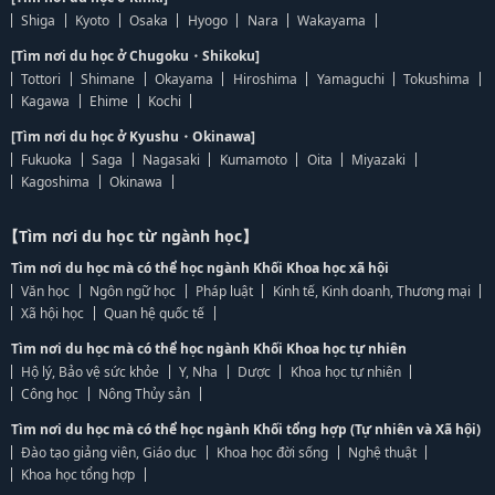
Shiga
Kyoto
Osaka
Hyogo
Nara
Wakayama
[Tìm nơi du học ở Chugoku・Shikoku]
Tottori
Shimane
Okayama
Hiroshima
Yamaguchi
Tokushima
Kagawa
Ehime
Kochi
[Tìm nơi du học ở Kyushu・Okinawa]
Fukuoka
Saga
Nagasaki
Kumamoto
Oita
Miyazaki
Kagoshima
Okinawa
【Tìm nơi du học từ ngành học】
Tìm nơi du học mà có thể học ngành Khối Khoa học xã hội
Văn học
Ngôn ngữ học
Pháp luật
Kinh tế, Kinh doanh, Thương mại
Xã hội học
Quan hệ quốc tế
Tìm nơi du học mà có thể học ngành Khối Khoa học tự nhiên
Hộ lý, Bảo vệ sức khỏe
Y, Nha
Dược
Khoa học tự nhiên
Công học
Nông Thủy sản
Tìm nơi du học mà có thể học ngành Khối tổng hợp (Tự nhiên và Xã hội)
Đào tạo giảng viên, Giáo dục
Khoa học đời sống
Nghệ thuật
Khoa học tổng hợp