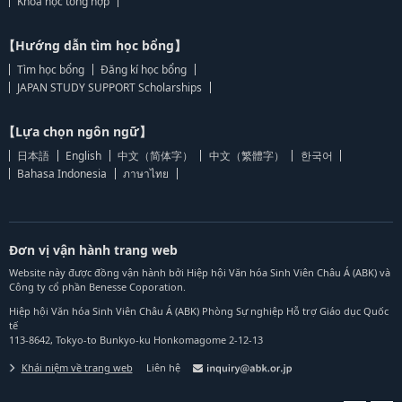
Khoa học tổng hợp
【Hướng dẫn tìm học bổng】
Tìm học bổng
Đăng kí học bổng
JAPAN STUDY SUPPORT Scholarships
【Lựa chọn ngôn ngữ】
日本語
English
中文（简体字）
中文（繁體字）
한국어
Bahasa Indonesia
ภาษาไทย
Đơn vị vận hành trang web
Website này được đồng vận hành bởi Hiệp hội Văn hóa Sinh Viên Châu Á (ABK) và
Công ty cổ phần Benesse Coporation.
Hiệp hội Văn hóa Sinh Viên Châu Á (ABK) Phòng Sự nghiệp Hỗ trợ Giáo dục Quốc
tế
113-8642, Tokyo-to Bunkyo-ku Honkomagome 2-12-13
Khái niệm về trang web
Liên hệ