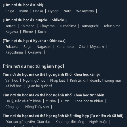
[Tìm nơi du học ở Kinki]
Shiga
Kyoto
Osaka
Hyogo
Nara
Wakayama
[Tìm nơi du học ở Chugoku・Shikoku]
Tottori
Shimane
Okayama
Hiroshima
Yamaguchi
Tokushima
Kagawa
Ehime
Kochi
[Tìm nơi du học ở Kyushu・Okinawa]
Fukuoka
Saga
Nagasaki
Kumamoto
Oita
Miyazaki
Kagoshima
Okinawa
【Tìm nơi du học từ ngành học】
Tìm nơi du học mà có thể học ngành Khối Khoa học xã hội
Văn học
Ngôn ngữ học
Pháp luật
Kinh tế, Kinh doanh, Thương mại
Xã hội học
Quan hệ quốc tế
Tìm nơi du học mà có thể học ngành Khối Khoa học tự nhiên
Hộ lý, Bảo vệ sức khỏe
Y, Nha
Dược
Khoa học tự nhiên
Công học
Nông Thủy sản
Tìm nơi du học mà có thể học ngành Khối tổng hợp (Tự nhiên và Xã hội)
Đào tạo giảng viên, Giáo dục
Khoa học đời sống
Nghệ thuật