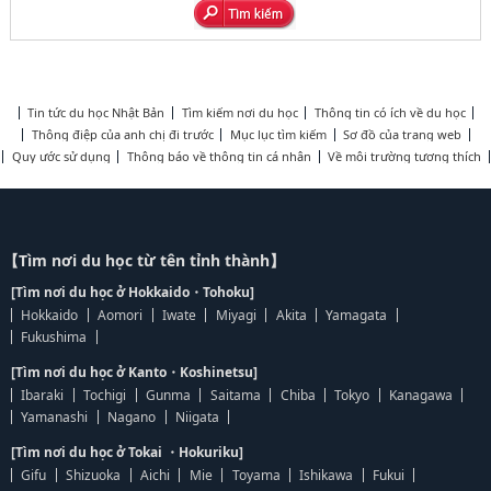
Tin tức du học Nhật Bản
Tìm kiếm nơi du học
Thông tin có ích về du học
Thông điệp của anh chị đi trước
Mục lục tìm kiếm
Sơ đồ của trang web
Quy ước sử dụng
Thông báo về thông tin cá nhân
Về môi trường tương thích
【Tìm nơi du học từ tên tỉnh thành】
[Tìm nơi du học ở Hokkaido・Tohoku]
Hokkaido
Aomori
Iwate
Miyagi
Akita
Yamagata
Fukushima
[Tìm nơi du học ở Kanto・Koshinetsu]
Ibaraki
Tochigi
Gunma
Saitama
Chiba
Tokyo
Kanagawa
Yamanashi
Nagano
Niigata
[Tìm nơi du học ở Tokai ・Hokuriku]
Gifu
Shizuoka
Aichi
Mie
Toyama
Ishikawa
Fukui