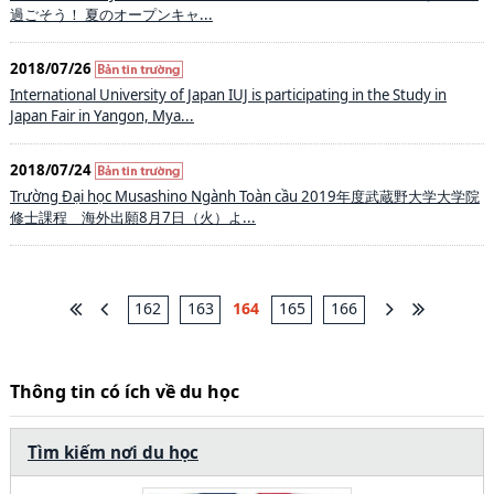
過ごそう！ 夏のオープンキャ...
2018/07/26
International University of Japan IUJ is participating in the Study in
Japan Fair in Yangon, Mya...
2018/07/24
Trường Đại học Musashino Ngành Toàn cầu 2019年度武蔵野大学大学院
修士課程 海外出願8月7日（火）よ...
162
163
164
165
166
Thông tin có ích về du học
Tìm kiếm nơi du học