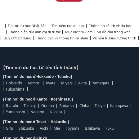
Tin tức du học Nhật Bản
Tìm kiếm nơi du học
Thông tin có ích về du học
Thông điệp của anh chị đi trước
Mục lục tìm kiếm
Sơ đồ của trang web
Quy ước sử dụng
Thông báo về thông tin cá nhân
Về môi trường tương thích
【Tìm nơi du học từ tên tỉnh thành】
[Tìm nơi du học ở Hokkaido・Tohoku]
Hokkaido
Aomori
Iwate
Miyagi
Akita
Yamagata
Fukushima
[Tìm nơi du học ở Kanto・Koshinetsu]
Ibaraki
Tochigi
Gunma
Saitama
Chiba
Tokyo
Kanagawa
Yamanashi
Nagano
Niigata
[Tìm nơi du học ở Tokai ・Hokuriku]
Gifu
Shizuoka
Aichi
Mie
Toyama
Ishikawa
Fukui
[Tìm nơi du học ở Kinki]