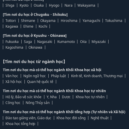
Shiga
Kyoto
Osaka
Hyogo
Nara
Wakayama
[Tìm nơi du học ở Chugoku・Shikoku]
Tottori
Shimane
Okayama
Hiroshima
Yamaguchi
Tokushima
Kagawa
Ehime
Kochi
[Tìm nơi du học ở Kyushu・Okinawa]
Fukuoka
Saga
Nagasaki
Kumamoto
Oita
Miyazaki
Kagoshima
Okinawa
【Tìm nơi du học từ ngành học】
Tìm nơi du học mà có thể học ngành Khối Khoa học xã hội
Văn học
Ngôn ngữ học
Pháp luật
Kinh tế, Kinh doanh, Thương mại
Xã hội học
Quan hệ quốc tế
Tìm nơi du học mà có thể học ngành Khối Khoa học tự nhiên
Hộ lý, Bảo vệ sức khỏe
Y, Nha
Dược
Khoa học tự nhiên
Công học
Nông Thủy sản
Tìm nơi du học mà có thể học ngành Khối tổng hợp (Tự nhiên và Xã hội)
Đào tạo giảng viên, Giáo dục
Khoa học đời sống
Nghệ thuật
Khoa học tổng hợp