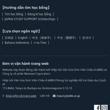
【Hướng dẫn tìm học bổng】
Tìm học bổng
Đăng kí học bổng
JAPAN STUDY SUPPORT Scholarships
【Lựa chọn ngôn ngữ】
日本語
English
中文（简体字）
中文（繁體字）
한국어
Bahasa Indonesia
ภาษาไทย
Đơn vị vận hành trang web
Website này được đồng vận hành bởi Hiệp hội Văn hóa Sinh Viên Châu Á (ABK) và
Công ty cổ phần Benesse Coporation.
Hiệp hội Văn hóa Sinh Viên Châu Á (ABK) Phòng Sự nghiệp Hỗ trợ Giáo dục Quốc
tế
113-8642, Tokyo-to Bunkyo-ku Honkomagome 2-12-13
Khái niệm về trang web
Liên hệ