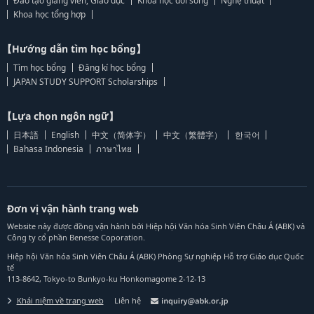
Đào tạo giảng viên, Giáo dục
Khoa học đời sống
Nghệ thuật
Khoa học tổng hợp
【Hướng dẫn tìm học bổng】
Tìm học bổng
Đăng kí học bổng
JAPAN STUDY SUPPORT Scholarships
【Lựa chọn ngôn ngữ】
日本語
English
中文（简体字）
中文（繁體字）
한국어
Bahasa Indonesia
ภาษาไทย
Đơn vị vận hành trang web
Website này được đồng vận hành bởi Hiệp hội Văn hóa Sinh Viên Châu Á (ABK) và
Công ty cổ phần Benesse Coporation.
Hiệp hội Văn hóa Sinh Viên Châu Á (ABK) Phòng Sự nghiệp Hỗ trợ Giáo dục Quốc
tế
113-8642, Tokyo-to Bunkyo-ku Honkomagome 2-12-13
Khái niệm về trang web
Liên hệ