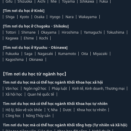
Gifu
Shizuoka
Aichi
Mie
Toyama
Ishikawa
Fukui
[Tìm nơi du học ở Kinki]
Shiga
Kyoto
Osaka
Hyogo
Nara
Wakayama
[Tìm nơi du học ở Chugoku・Shikoku]
Tottori
Shimane
Okayama
Hiroshima
Yamaguchi
Tokushima
Kagawa
Ehime
Kochi
[Tìm nơi du học ở Kyushu・Okinawa]
Fukuoka
Saga
Nagasaki
Kumamoto
Oita
Miyazaki
Kagoshima
Okinawa
【Tìm nơi du học từ ngành học】
Tìm nơi du học mà có thể học ngành Khối Khoa học xã hội
Văn học
Ngôn ngữ học
Pháp luật
Kinh tế, Kinh doanh, Thương mại
Xã hội học
Quan hệ quốc tế
Tìm nơi du học mà có thể học ngành Khối Khoa học tự nhiên
Hộ lý, Bảo vệ sức khỏe
Y, Nha
Dược
Khoa học tự nhiên
Công học
Nông Thủy sản
Tìm nơi du học mà có thể học ngành Khối tổng hợp (Tự nhiên và Xã hội)