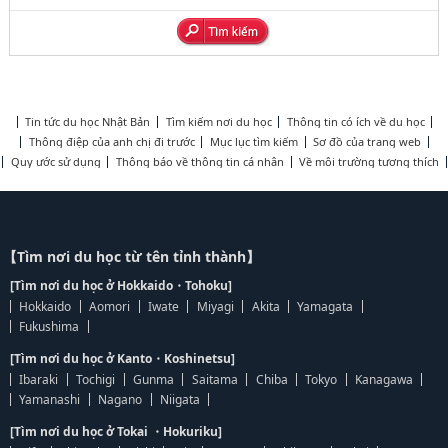
Tin tức du học Nhật Bản
Tìm kiếm nơi du học
Thông tin có ích về du học
Thông điệp của anh chị đi trước
Mục lục tìm kiếm
Sơ đồ của trang web
Quy ước sử dụng
Thông báo về thông tin cá nhân
Về môi trường tương thích
【Tìm nơi du học từ tên tỉnh thành】
[Tìm nơi du học ở Hokkaido・Tohoku]
Hokkaido
Aomori
Iwate
Miyagi
Akita
Yamagata
Fukushima
[Tìm nơi du học ở Kanto・Koshinetsu]
Ibaraki
Tochigi
Gunma
Saitama
Chiba
Tokyo
Kanagawa
Yamanashi
Nagano
Niigata
[Tìm nơi du học ở Tokai ・Hokuriku]