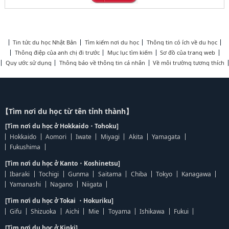
Tin tức du học Nhật Bản
Tìm kiếm nơi du học
Thông tin có ích về du học
Thông điệp của anh chị đi trước
Mục lục tìm kiếm
Sơ đồ của trang web
Quy ước sử dụng
Thông báo về thông tin cá nhân
Về môi trường tương thích
【Tìm nơi du học từ tên tỉnh thành】
[Tìm nơi du học ở Hokkaido・Tohoku]
Hokkaido
Aomori
Iwate
Miyagi
Akita
Yamagata
Fukushima
[Tìm nơi du học ở Kanto・Koshinetsu]
Ibaraki
Tochigi
Gunma
Saitama
Chiba
Tokyo
Kanagawa
Yamanashi
Nagano
Niigata
[Tìm nơi du học ở Tokai ・Hokuriku]
Gifu
Shizuoka
Aichi
Mie
Toyama
Ishikawa
Fukui
[Tìm nơi du học ở Kinki]