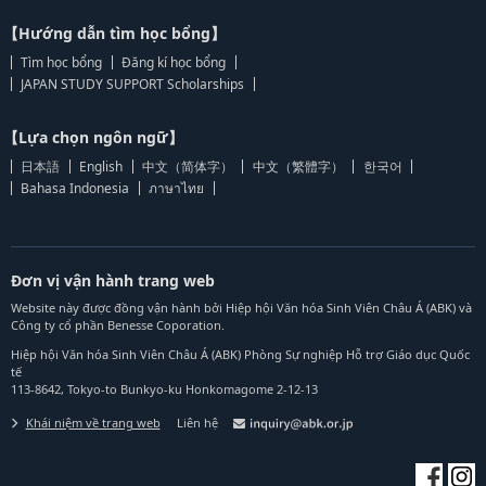
【Hướng dẫn tìm học bổng】
Tìm học bổng
Đăng kí học bổng
JAPAN STUDY SUPPORT Scholarships
【Lựa chọn ngôn ngữ】
日本語
English
中文（简体字）
中文（繁體字）
한국어
Bahasa Indonesia
ภาษาไทย
Đơn vị vận hành trang web
Website này được đồng vận hành bởi Hiệp hội Văn hóa Sinh Viên Châu Á (ABK) và
Công ty cổ phần Benesse Coporation.
Hiệp hội Văn hóa Sinh Viên Châu Á (ABK) Phòng Sự nghiệp Hỗ trợ Giáo dục Quốc
tế
113-8642, Tokyo-to Bunkyo-ku Honkomagome 2-12-13
Khái niệm về trang web
Liên hệ