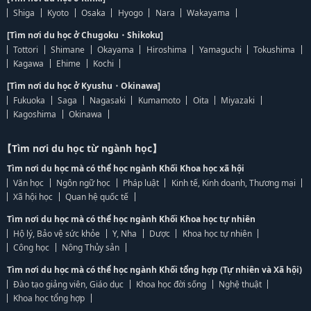
Shiga
Kyoto
Osaka
Hyogo
Nara
Wakayama
[Tìm nơi du học ở Chugoku・Shikoku]
Tottori
Shimane
Okayama
Hiroshima
Yamaguchi
Tokushima
Kagawa
Ehime
Kochi
[Tìm nơi du học ở Kyushu・Okinawa]
Fukuoka
Saga
Nagasaki
Kumamoto
Oita
Miyazaki
Kagoshima
Okinawa
【Tìm nơi du học từ ngành học】
Tìm nơi du học mà có thể học ngành Khối Khoa học xã hội
Văn học
Ngôn ngữ học
Pháp luật
Kinh tế, Kinh doanh, Thương mại
Xã hội học
Quan hệ quốc tế
Tìm nơi du học mà có thể học ngành Khối Khoa học tự nhiên
Hộ lý, Bảo vệ sức khỏe
Y, Nha
Dược
Khoa học tự nhiên
Công học
Nông Thủy sản
Tìm nơi du học mà có thể học ngành Khối tổng hợp (Tự nhiên và Xã hội)
Đào tạo giảng viên, Giáo dục
Khoa học đời sống
Nghệ thuật
Khoa học tổng hợp