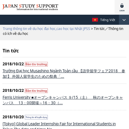
Tiếng Việt
Trang thông tin về du học đại học,cao học tại Nhật JPSS
> Tin tức／Thông tin
có ích về du học
Tin tức
2018/10/22
Trường Đại học Musashino Ngành Toàn cầu 【語学留学フェア2018 参
加!】 外国人留学生のための祭典「...
2018/10/22
Ferris University ■オープンキャンパス ９/15（土） 秋のオープンキャ
ンパス 13：00開場～16：30（...
2018/10/20
[Tokyo] Global Leader Internship Fair for International Students in