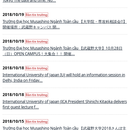
Tokyo The date and time: No...
2018/10/19
Trường Đại học Musashino Ngành Toàn cầu 【大学院・専攻科相談会!!】
開催場所：武蔵野キャンパス 開...
2018/10/19
Trường Đại học Musashino Ngành Toàn cầu 【武蔵野大学】10月28日
（日）OPEN CAMPUS！大集合！！ 開催...
2018/10/18
International University of Japan IUJ will hold an information session in
Delhi, India on Friday...
2018/10/18
International University of Japan JICA President Shinichi Kitaoka delivers
first guest lecture f...
2018/10/15
Trường Đại học Musashino Ngành Toàn cầu 【武蔵野大学2018さんぽ主