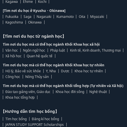
Kagawa
Ehime
Kochi
[Tìm nơi du học ở Kyushu・Okinawa]
Fukuoka
Saga
Nagasaki
Kumamoto
Oita
Miyazaki
Kagoshima
Okinawa
【Tìm nơi du học từ ngành học】
Tìm nơi du học mà có thể học ngành Khối Khoa học xã hội
Văn học
Ngôn ngữ học
Pháp luật
Kinh tế, Kinh doanh, Thương mại
Xã hội học
Quan hệ quốc tế
Tìm nơi du học mà có thể học ngành Khối Khoa học tự nhiên
Hộ lý, Bảo vệ sức khỏe
Y, Nha
Dược
Khoa học tự nhiên
Công học
Nông Thủy sản
Tìm nơi du học mà có thể học ngành Khối tổng hợp (Tự nhiên và Xã hội)
Đào tạo giảng viên, Giáo dục
Khoa học đời sống
Nghệ thuật
Khoa học tổng hợp
【Hướng dẫn tìm học bổng】
Tìm học bổng
Đăng kí học bổng
JAPAN STUDY SUPPORT Scholarships