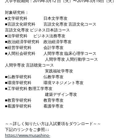
入学手続期間：2019年3月12 日（火）〜2019年3月19日（火）
対象研究科：
■文学研究科 日本文学専攻
■言語文化研究科 言語文化専攻 言語文化コース
言語文化専攻 ビジネス日本語コース
■法学研究科 ビジネス法務専攻
■政治経済学研究科 政治経済学専攻
■経営学研究科 会計学専攻
■人間社会研究科 人間学専攻 臨床心理学コース
人間学専攻 人間行動学コース
人間学専攻 言語聴覚コース
実践福祉学専攻
■仏教学研究科 仏教学専攻
■環境学研究科 環境マネジメント専攻
■工学研究科 数理工学専攻
建築デザイン専攻
■教育学研究科 教育学専攻
■看護学研究科 看護学専攻
～～詳しく知りたい方は入試要項をダウンロード～～
下記のリンクをご参照↓↓
https://www.musashino-