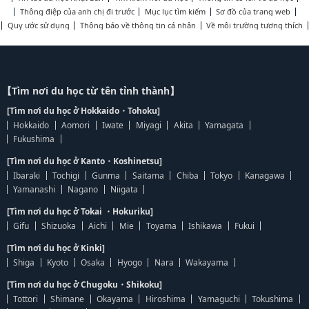
Thông điệp của anh chị đi trước
Mục lục tìm kiếm
Sơ đồ của trang web
Quy ước sử dụng
Thông báo về thông tin cá nhân
Về môi trường tương thích
【Tìm nơi du học từ tên tỉnh thành】
[Tìm nơi du học ở Hokkaido・Tohoku]
Hokkaido
Aomori
Iwate
Miyagi
Akita
Yamagata
Fukushima
[Tìm nơi du học ở Kanto・Koshinetsu]
Ibaraki
Tochigi
Gunma
Saitama
Chiba
Tokyo
Kanagawa
Yamanashi
Nagano
Niigata
[Tìm nơi du học ở Tokai ・Hokuriku]
Gifu
Shizuoka
Aichi
Mie
Toyama
Ishikawa
Fukui
[Tìm nơi du học ở Kinki]
Shiga
Kyoto
Osaka
Hyogo
Nara
Wakayama
[Tìm nơi du học ở Chugoku・Shikoku]
Tottori
Shimane
Okayama
Hiroshima
Yamaguchi
Tokushima