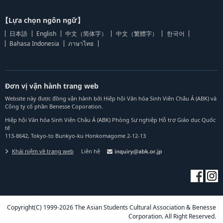
【Lựa chọn ngôn ngữ】
日本語
English
中文（简体字）
中文（繁體字）
한국어
Bahasa Indonesia
ภาษาไทย
Đơn vị vận hành trang web
Website này được đồng vận hành bởi Hiệp hội Văn hóa Sinh Viên Châu Á (ABK) và
Công ty cổ phần Benesse Coporation.
Hiệp hội Văn hóa Sinh Viên Châu Á (ABK) Phòng Sự nghiệp Hỗ trợ Giáo dục Quốc
tế
113-8642, Tokyo-to Bunkyo-ku Honkomagome 2-12-13
Khái niệm về trang web
Liên hệ
Copyright(C) 1999-2026 The Asian Students Cultural Association & Benesse
Corporation. All Right Reserved.