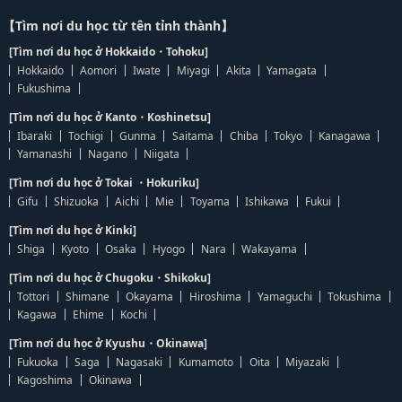
【Tìm nơi du học từ tên tỉnh thành】
[Tìm nơi du học ở Hokkaido・Tohoku]
Hokkaido
Aomori
Iwate
Miyagi
Akita
Yamagata
Fukushima
[Tìm nơi du học ở Kanto・Koshinetsu]
Ibaraki
Tochigi
Gunma
Saitama
Chiba
Tokyo
Kanagawa
Yamanashi
Nagano
Niigata
[Tìm nơi du học ở Tokai ・Hokuriku]
Gifu
Shizuoka
Aichi
Mie
Toyama
Ishikawa
Fukui
[Tìm nơi du học ở Kinki]
Shiga
Kyoto
Osaka
Hyogo
Nara
Wakayama
[Tìm nơi du học ở Chugoku・Shikoku]
Tottori
Shimane
Okayama
Hiroshima
Yamaguchi
Tokushima
Kagawa
Ehime
Kochi
[Tìm nơi du học ở Kyushu・Okinawa]
Fukuoka
Saga
Nagasaki
Kumamoto
Oita
Miyazaki
Kagoshima
Okinawa