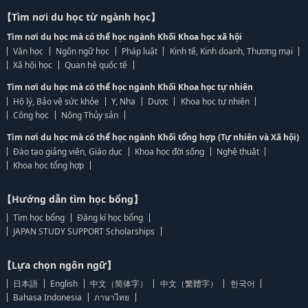
【Tìm nơi du học từ ngành học】
Tìm nơi du học mà có thể học ngành Khối Khoa học xã hội
Văn học
Ngôn ngữ học
Pháp luật
Kinh tế, Kinh doanh, Thương mại
Xã hội học
Quan hệ quốc tế
Tìm nơi du học mà có thể học ngành Khối Khoa học tự nhiên
Hộ lý, Bảo vệ sức khỏe
Y, Nha
Dược
Khoa học tự nhiên
Công học
Nông Thủy sản
Tìm nơi du học mà có thể học ngành Khối tổng hợp (Tự nhiên và Xã hội)
Đào tạo giảng viên, Giáo dục
Khoa học đời sống
Nghệ thuật
Khoa học tổng hợp
【Hướng dẫn tìm học bổng】
Tìm học bổng
Đăng kí học bổng
JAPAN STUDY SUPPORT Scholarships
【Lựa chọn ngôn ngữ】
日本語
English
中文（简体字）
中文（繁體字）
한국어
Bahasa Indonesia
ภาษาไทย