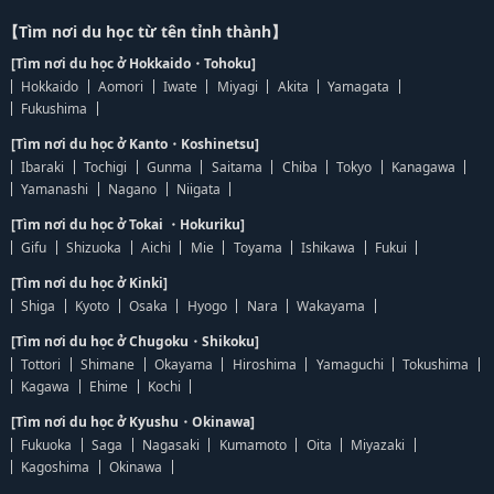
【Tìm nơi du học từ tên tỉnh thành】
[Tìm nơi du học ở Hokkaido・Tohoku]
Hokkaido
Aomori
Iwate
Miyagi
Akita
Yamagata
Fukushima
[Tìm nơi du học ở Kanto・Koshinetsu]
Ibaraki
Tochigi
Gunma
Saitama
Chiba
Tokyo
Kanagawa
Yamanashi
Nagano
Niigata
[Tìm nơi du học ở Tokai ・Hokuriku]
Gifu
Shizuoka
Aichi
Mie
Toyama
Ishikawa
Fukui
[Tìm nơi du học ở Kinki]
Shiga
Kyoto
Osaka
Hyogo
Nara
Wakayama
[Tìm nơi du học ở Chugoku・Shikoku]
Tottori
Shimane
Okayama
Hiroshima
Yamaguchi
Tokushima
Kagawa
Ehime
Kochi
[Tìm nơi du học ở Kyushu・Okinawa]
Fukuoka
Saga
Nagasaki
Kumamoto
Oita
Miyazaki
Kagoshima
Okinawa