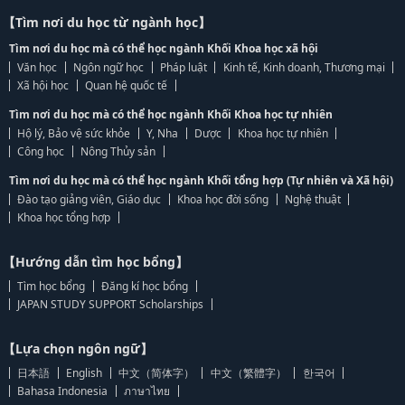
【Tìm nơi du học từ ngành học】
Tìm nơi du học mà có thể học ngành Khối Khoa học xã hội
Văn học
Ngôn ngữ học
Pháp luật
Kinh tế, Kinh doanh, Thương mại
Xã hội học
Quan hệ quốc tế
Tìm nơi du học mà có thể học ngành Khối Khoa học tự nhiên
Hộ lý, Bảo vệ sức khỏe
Y, Nha
Dược
Khoa học tự nhiên
Công học
Nông Thủy sản
Tìm nơi du học mà có thể học ngành Khối tổng hợp (Tự nhiên và Xã hội)
Đào tạo giảng viên, Giáo dục
Khoa học đời sống
Nghệ thuật
Khoa học tổng hợp
【Hướng dẫn tìm học bổng】
Tìm học bổng
Đăng kí học bổng
JAPAN STUDY SUPPORT Scholarships
【Lựa chọn ngôn ngữ】
日本語
English
中文（简体字）
中文（繁體字）
한국어
Bahasa Indonesia
ภาษาไทย