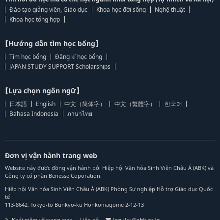
Đào tạo giảng viên, Giáo dục
Khoa học đời sống
Nghệ thuật
Khoa học tổng hợp
【Hướng dẫn tìm học bổng】
Tìm học bổng
Đăng kí học bổng
JAPAN STUDY SUPPORT Scholarships
【Lựa chọn ngôn ngữ】
日本語
English
中文（简体字）
中文（繁體字）
한국어
Bahasa Indonesia
ภาษาไทย
Đơn vị vận hành trang web
Website này được đồng vận hành bởi Hiệp hội Văn hóa Sinh Viên Châu Á (ABK) và
Công ty cổ phần Benesse Coporation.
Hiệp hội Văn hóa Sinh Viên Châu Á (ABK) Phòng Sự nghiệp Hỗ trợ Giáo dục Quốc
tế
113-8642, Tokyo-to Bunkyo-ku Honkomagome 2-12-13
Khái niệm về trang web
Liên hệ