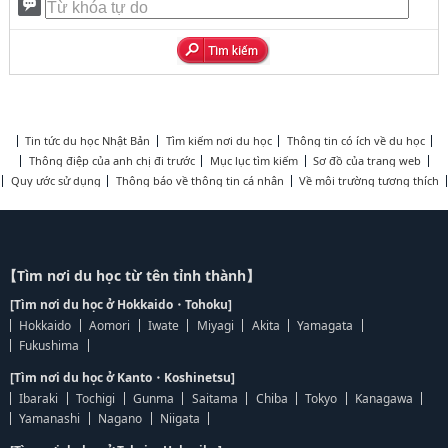
Tin tức du học Nhật Bản
Tìm kiếm nơi du học
Thông tin có ích về du học
Thông điệp của anh chị đi trước
Mục lục tìm kiếm
Sơ đồ của trang web
Quy ước sử dụng
Thông báo về thông tin cá nhân
Về môi trường tương thích
【Tìm nơi du học từ tên tỉnh thành】
[Tìm nơi du học ở Hokkaido・Tohoku]
Hokkaido
Aomori
Iwate
Miyagi
Akita
Yamagata
Fukushima
[Tìm nơi du học ở Kanto・Koshinetsu]
Ibaraki
Tochigi
Gunma
Saitama
Chiba
Tokyo
Kanagawa
Yamanashi
Nagano
Niigata