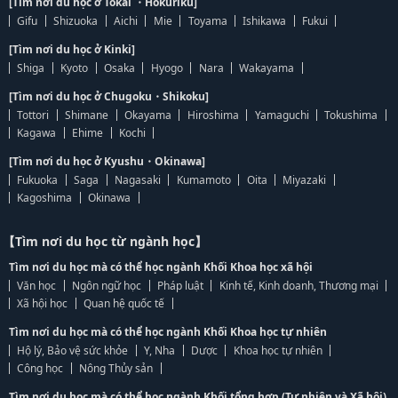
[Tìm nơi du học ở Tokai ・Hokuriku]
Gifu
Shizuoka
Aichi
Mie
Toyama
Ishikawa
Fukui
[Tìm nơi du học ở Kinki]
Shiga
Kyoto
Osaka
Hyogo
Nara
Wakayama
[Tìm nơi du học ở Chugoku・Shikoku]
Tottori
Shimane
Okayama
Hiroshima
Yamaguchi
Tokushima
Kagawa
Ehime
Kochi
[Tìm nơi du học ở Kyushu・Okinawa]
Fukuoka
Saga
Nagasaki
Kumamoto
Oita
Miyazaki
Kagoshima
Okinawa
【Tìm nơi du học từ ngành học】
Tìm nơi du học mà có thể học ngành Khối Khoa học xã hội
Văn học
Ngôn ngữ học
Pháp luật
Kinh tế, Kinh doanh, Thương mại
Xã hội học
Quan hệ quốc tế
Tìm nơi du học mà có thể học ngành Khối Khoa học tự nhiên
Hộ lý, Bảo vệ sức khỏe
Y, Nha
Dược
Khoa học tự nhiên
Công học
Nông Thủy sản
Tìm nơi du học mà có thể học ngành Khối tổng hợp (Tự nhiên và Xã hội)