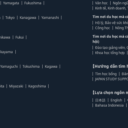
Yamagata
Fukushima
Văn học
Ngôn ngữ
Kinh tế, Kinh doanh
Tìm nơi du học mà c
a
Tokyo
Kanagawa
Yamanashi
Hộ lý, Bảo vệ sức kh
Công học
Nông Th
Tìm nơi du học mà c
hikawa
Fukui
hội)
Đào tạo giảng viên, 
kayama
Khoa học tổng hợp
【Hướng dẫn tìm 
Yamaguchi
Tokushima
Kagawa
Tìm học bổng
Đăn
JAPAN STUDY SUPPO
ita
Miyazaki
Kagoshima
【Lựa chọn ngôn
日本語
English
Bahasa Indonesia