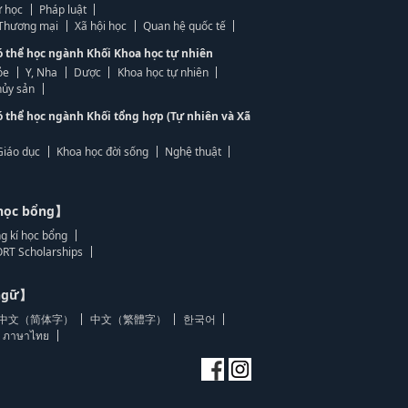
 học
Pháp luật
, Thương mại
Xã hội học
Quan hệ quốc tế
ó thể học ngành Khối Khoa học tự nhiên
ỏe
Y, Nha
Dược
Khoa học tự nhiên
ủy sản
ó thể học ngành Khối tổng hợp (Tự nhiên và Xã
Giáo dục
Khoa học đời sống
Nghệ thuật
học bổng】
g kí học bổng
RT Scholarships
 ngữ】
中文（简体字）
中文（繁體字）
한국어
ภาษาไทย