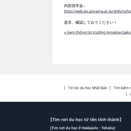
内部奨学金↓
http://web.iec.aoyama.ac.jp/shihi/scho
是非、確認してみてください！
» Xem thông tin trường Aoyama Gakui
Tin tức du học Nhật Bản
Tìm kiếm n
【Tìm nơi du học từ tên tỉnh thành】
[Tìm nơi du học ở Hokkaido・Tohoku]