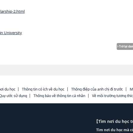
larship-2.html
n University
ơi du học
Thông tin có ích về du học
Thông điệp của anh chị đi trước
M
Quy ước sử dụng
Thông báo về thông tin cá nhân
Về môi trường tương thí
【Tìm nơi du học 
Tìm nơi du học mà c