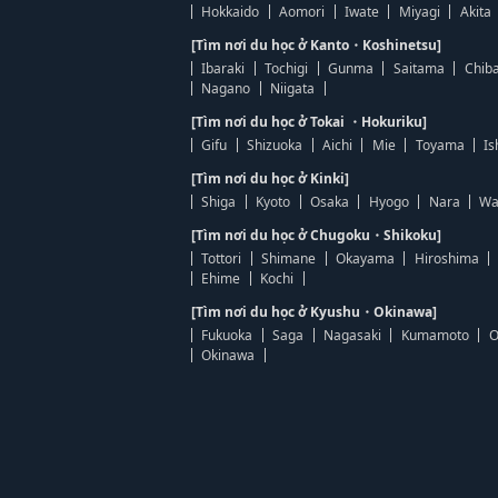
Hokkaido
Aomori
Iwate
Miyagi
Akita
[Tìm nơi du học ở Kanto・Koshinetsu]
Ibaraki
Tochigi
Gunma
Saitama
Chib
Nagano
Niigata
[Tìm nơi du học ở Tokai ・Hokuriku]
Gifu
Shizuoka
Aichi
Mie
Toyama
Is
[Tìm nơi du học ở Kinki]
Shiga
Kyoto
Osaka
Hyogo
Nara
Wa
[Tìm nơi du học ở Chugoku・Shikoku]
Tottori
Shimane
Okayama
Hiroshima
Ehime
Kochi
[Tìm nơi du học ở Kyushu・Okinawa]
Fukuoka
Saga
Nagasaki
Kumamoto
O
Okinawa