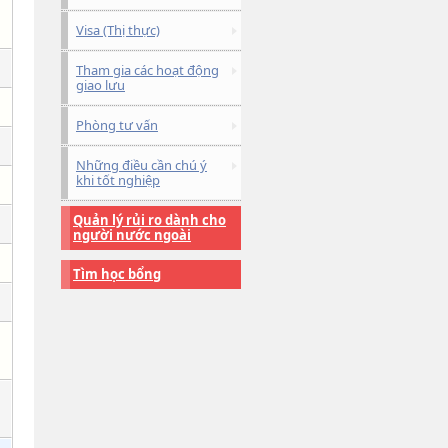
Visa (Thị thực)
Tham gia các hoạt động
giao lưu
Phòng tư vấn
Những điều cần chú ý
khi tốt nghiệp
Quản lý rủi ro dành cho
người nước ngoài
Tìm học bổng