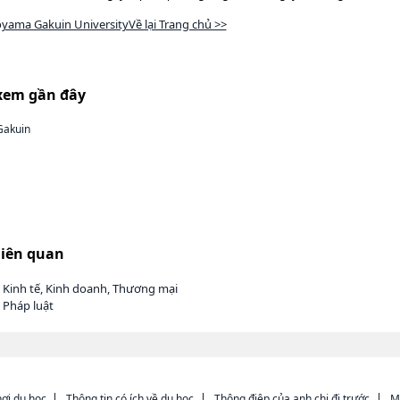
yama Gakuin UniversityVề lại Trang chủ >>
xem gần đây
Gakuin
liên quan
 Kinh tế, Kinh doanh, Thương mại
 Pháp luật
ơi du học
Thông tin có ích về du học
Thông điệp của anh chị đi trước
M