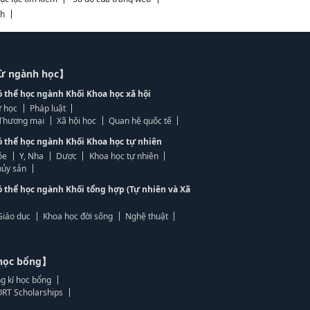
ch
từ ngành học】
ó thể học ngành Khối Khoa học xã hội
 học
Pháp luật
, Thương mại
Xã hội học
Quan hệ quốc tế
ó thể học ngành Khối Khoa học tự nhiên
ỏe
Y, Nha
Dược
Khoa học tự nhiên
ủy sản
ó thể học ngành Khối tổng hợp (Tự nhiên và Xã
Giáo dục
Khoa học đời sống
Nghệ thuật
học bổng】
g kí học bổng
RT Scholarships