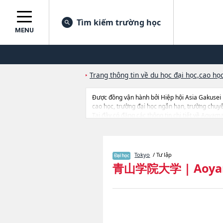
Tìm kiếm trường học
MENU
Trang thông tin về du học đại học,cao học
Được đồng vận hành bởi Hiệp hội Asia Gakusei
cao học, trường đại học ngắn hạn, trường chuy
Tại đây có đăng các thông tin chi tiết về Aoyam
EconomicshoặcNgành LawhoặcNgành Businessho
Psychology and Human StudieshoặcNgành Cultura
lượng tuyển sinh, số lượng trúng tuyển, cở sở tra
Tokyo
/ Tư lập
青山学院大学
|
Aoya