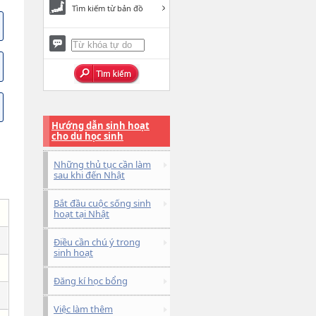
Tìm kiếm từ bản đồ
Hướng dẫn sinh hoạt
cho du học sinh
Những thủ tục cần làm
sau khi đến Nhật
Bắt đầu cuộc sống sinh
hoạt tại Nhật
Điều cần chú ý trong
sinh hoạt
Đăng kí học bổng
Việc làm thêm