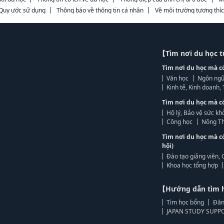
Quy ước sử dụng
Thông báo về thông tin cá nhân
Về môi trường tương thí
【Tìm nơi du học 
Tìm nơi du học mà c
Văn học
Ngôn ngữ
Kinh tế, Kinh doanh
Tìm nơi du học mà c
Hộ lý, Bảo vệ sức kh
Công học
Nông Th
Tìm nơi du học mà c
hội)
Đào tạo giảng viên, 
Khoa học tổng hợp
【Hướng dẫn tìm 
Tìm học bổng
Đăn
JAPAN STUDY SUPPO