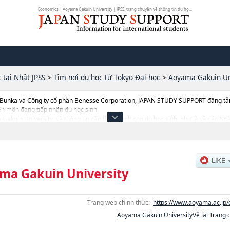
Economics | Aoyama Gakuin University | JPSS, trang chuyên về thông tin du học...
 tại Nhật JPSS
>
Tìm nơi du học từ Tokyo Đại học
>
Aoyama Gakuin Un
 Bunka và Công ty cổ phần Benesse Corporation, JAPAN STUDY SUPPORT đăng tải c
ên môn đang tiếp nhận du học sinh.
a Gakuin University, và thông tin cần thiết dành cho du học sinh, như là về các 
ặcNgành International Politics, Economics and CommunicationhoặcNgành Sci
l and Creative StudieshoặcNgành Social Informatics, thông tin về từng ngành họ
ng thiết bị, hướng dẫn địa điểm v.v...
ma Gakuin University
Trang web chính thức:
https://www.aoyama.ac.jp/
Aoyama Gakuin UniversityVề lại Trang 