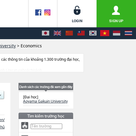
iversity
>
Economics
ác thông tin của khoảng 1.300 trường đại học,
Ngành LiteraturehoặcNgành
ence and EngineeringhoặcNgành Education,
c, thông tin liên quan đến thi tuyển như số
[Đại học]
Aoyama Gakuin University
en/
chủ