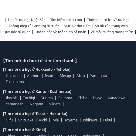
Tin tức du học Nhật Bản
Tìm kiếm nơi du học
Thông tin có ích về du học
Thông điệp của anh chị đi trước
Mục lục tìm kiếm
Sơ đồ của trang web
Quy ước sử dụng
Thông báo về thông tin cá nhân
Về môi trường tương thích
【Tìm nơi du học từ tên tỉnh thành】
[Tìm nơi du học ở Hokkaido・Tohoku]
Hokkaido
Aomori
Iwate
Miyagi
Akita
Yamagata
Fukushima
[Tìm nơi du học ở Kanto・Koshinetsu]
Ibaraki
Tochigi
Gunma
Saitama
Chiba
Tokyo
Kanagawa
Yamanashi
Nagano
Niigata
[Tìm nơi du học ở Tokai ・Hokuriku]
Gifu
Shizuoka
Aichi
Mie
Toyama
Ishikawa
Fukui
[Tìm nơi du học ở Kinki]