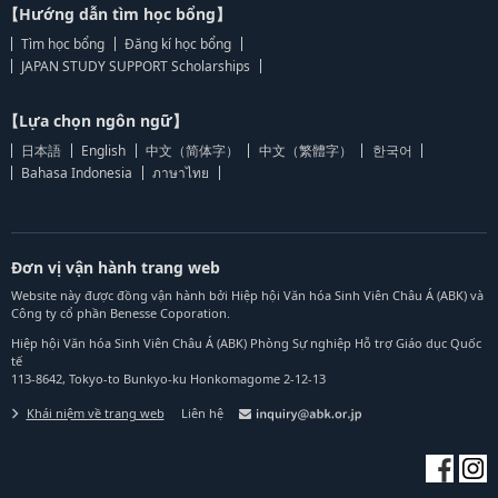
【Hướng dẫn tìm học bổng】
Tìm học bổng
Đăng kí học bổng
JAPAN STUDY SUPPORT Scholarships
【Lựa chọn ngôn ngữ】
日本語
English
中文（简体字）
中文（繁體字）
한국어
Bahasa Indonesia
ภาษาไทย
Đơn vị vận hành trang web
Website này được đồng vận hành bởi Hiệp hội Văn hóa Sinh Viên Châu Á (ABK) và
Công ty cổ phần Benesse Coporation.
Hiệp hội Văn hóa Sinh Viên Châu Á (ABK) Phòng Sự nghiệp Hỗ trợ Giáo dục Quốc
tế
113-8642, Tokyo-to Bunkyo-ku Honkomagome 2-12-13
Khái niệm về trang web
Liên hệ