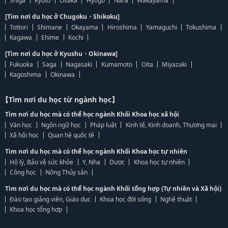
Shiga
Kyoto
Osaka
Hyogo
Nara
Wakayama
[Tìm nơi du học ở Chugoku・Shikoku]
Tottori
Shimane
Okayama
Hiroshima
Yamaguchi
Tokushima
Kagawa
Ehime
Kochi
[Tìm nơi du học ở Kyushu・Okinawa]
Fukuoka
Saga
Nagasaki
Kumamoto
Oita
Miyazaki
Kagoshima
Okinawa
【Tìm nơi du học từ ngành học】
Tìm nơi du học mà có thể học ngành Khối Khoa học xã hội
Văn học
Ngôn ngữ học
Pháp luật
Kinh tế, Kinh doanh, Thương mại
Xã hội học
Quan hệ quốc tế
Tìm nơi du học mà có thể học ngành Khối Khoa học tự nhiên
Hộ lý, Bảo vệ sức khỏe
Y, Nha
Dược
Khoa học tự nhiên
Công học
Nông Thủy sản
Tìm nơi du học mà có thể học ngành Khối tổng hợp (Tự nhiên và Xã hội)
Đào tạo giảng viên, Giáo dục
Khoa học đời sống
Nghệ thuật
Khoa học tổng hợp