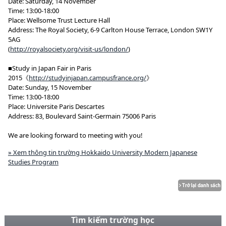
Date: Saturday, 14 November
Time: 13:00-18:00
Place: Wellsome Trust Lecture Hall
Address: The Royal Society, 6-9 Carlton House Terrace, London SW1Y
5AG
(
http://royalsociety.org/visit-us/london/
)
■Study in Japan Fair in Paris
2015《
http://studyinjapan.campusfrance.org/
》
Date: Sunday, 15 November
Time: 13:00-18:00
Place: Universite Paris Descartes
Address: 83, Boulevard Saint-Germain 75006 Paris
We are looking forward to meeting with you!
» Xem thông tin trường Hokkaido University Modern Japanese
Studies Program
Tìm kiếm trường học