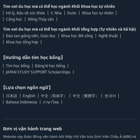
Tìm nơi du học mà có thể học ngành Khối Khoa học tự nhiên
Hộ lý, Bảo vệ sức khỏe
Y, Nha
Dược
Khoa học tự nhiên
Công học
Nông Thủy sản
Tìm nơi du học mà có thể học ngành Khối tổng hợp (Tự nhiên và Xã hội)
Đào tạo giảng viên, Giáo dục
Khoa học đời sống
Nghệ thuật
Khoa học tổng hợp
【Hướng dẫn tìm học bổng】
Tìm học bổng
Đăng kí học bổng
JAPAN STUDY SUPPORT Scholarships
【Lựa chọn ngôn ngữ】
日本語
English
中文（简体字）
中文（繁體字）
한국어
Bahasa Indonesia
ภาษาไทย
Đơn vị vận hành trang web
Website này được đồng vận hành bởi Hiệp hội Văn hóa Sinh Viên Châu Á (ABK) và