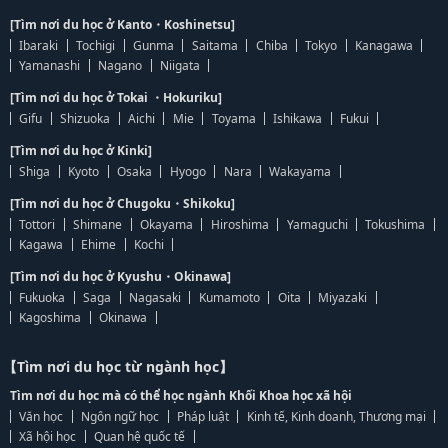
[Tìm nơi du học ở Kanto・Koshinetsu]
Ibaraki
Tochigi
Gunma
Saitama
Chiba
Tokyo
Kanagawa
Yamanashi
Nagano
Niigata
[Tìm nơi du học ở Tokai ・Hokuriku]
Gifu
Shizuoka
Aichi
Mie
Toyama
Ishikawa
Fukui
[Tìm nơi du học ở Kinki]
Shiga
Kyoto
Osaka
Hyogo
Nara
Wakayama
[Tìm nơi du học ở Chugoku・Shikoku]
Tottori
Shimane
Okayama
Hiroshima
Yamaguchi
Tokushima
Kagawa
Ehime
Kochi
[Tìm nơi du học ở Kyushu・Okinawa]
Fukuoka
Saga
Nagasaki
Kumamoto
Oita
Miyazaki
Kagoshima
Okinawa
【Tìm nơi du học từ ngành học】
Tìm nơi du học mà có thể học ngành Khối Khoa học xã hội
Văn học
Ngôn ngữ học
Pháp luật
Kinh tế, Kinh doanh, Thương mại
Xã hội học
Quan hệ quốc tế