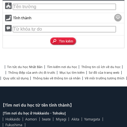
Tỉnh thành
Tin tức du học Nhật Bản
Tìm kiếm nơi du học
Thông tin có ích về du học
Thông điệp của anh chị đi trước
Mục lục tìm kiếm
Sơ đồ của trang web
Quy ước sử dụng
Thông báo về thông tin cá nhân
Về môi trường tương thích
【Tìm nơi du học từ tên tỉnh thành】
[Tìm nơi du học ở Hokkaido・Tohoku]
Hokkaido
Aomori
Iwate
Miyagi
Akita
Yamagata
Fukushima