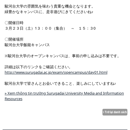
駿河台大学の雰囲気を味わう貴重な機会となります。
緑豊かなキャンパスに、是非遊びにきてくださいね♪
〇開催日時
３月２３日（土）1３：００（集合） ～ １５：３0
〇開催場所
駿河台大学飯能キャンパス
※駿河台大学のオープンキャンパスは、事前の申し込みは不要です。
詳細は以下のリンクをご確認ください。
http://www.surugadai.ac.jp/exam/opencampus/day01.html
駿河台大学で皆さんとお会いできること、楽しみにしていますね♪
» Xem thông tin trường Surugadai University Media and Information
Resources