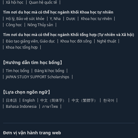
Xã hội học
Quan hệ quốc tế
Tìm nơi du học mà có thể học ngành Khối Khoa học tự nhiên
Hộ lý, Bảo vệ sức khỏe
Y, Nha
Dược
Khoa học tự nhiên
Công học
Nông Thủy sản
Tìm nơi du học mà có thể học ngành Khối tổng hợp (Tự nhiên và Xã hội)
Đào tạo giảng viên, Giáo dục
Khoa học đời sống
Nghệ thuật
Khoa học tổng hợp
【Hướng dẫn tìm học bổng】
Tìm học bổng
Đăng kí học bổng
JAPAN STUDY SUPPORT Scholarships
【Lựa chọn ngôn ngữ】
日本語
English
中文（简体字）
中文（繁體字）
한국어
Bahasa Indonesia
ภาษาไทย
Đơn vị vận hành trang web