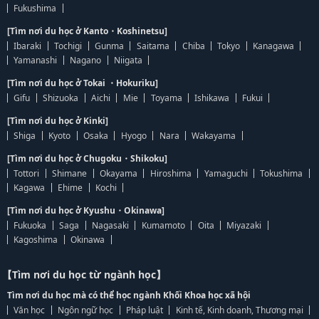
Fukushima
[Tìm nơi du học ở Kanto・Koshinetsu]
Ibaraki
Tochigi
Gunma
Saitama
Chiba
Tokyo
Kanagawa
Yamanashi
Nagano
Niigata
[Tìm nơi du học ở Tokai ・Hokuriku]
Gifu
Shizuoka
Aichi
Mie
Toyama
Ishikawa
Fukui
[Tìm nơi du học ở Kinki]
Shiga
Kyoto
Osaka
Hyogo
Nara
Wakayama
[Tìm nơi du học ở Chugoku・Shikoku]
Tottori
Shimane
Okayama
Hiroshima
Yamaguchi
Tokushima
Kagawa
Ehime
Kochi
[Tìm nơi du học ở Kyushu・Okinawa]
Fukuoka
Saga
Nagasaki
Kumamoto
Oita
Miyazaki
Kagoshima
Okinawa
【Tìm nơi du học từ ngành học】
Tìm nơi du học mà có thể học ngành Khối Khoa học xã hội
Văn học
Ngôn ngữ học
Pháp luật
Kinh tế, Kinh doanh, Thương mại