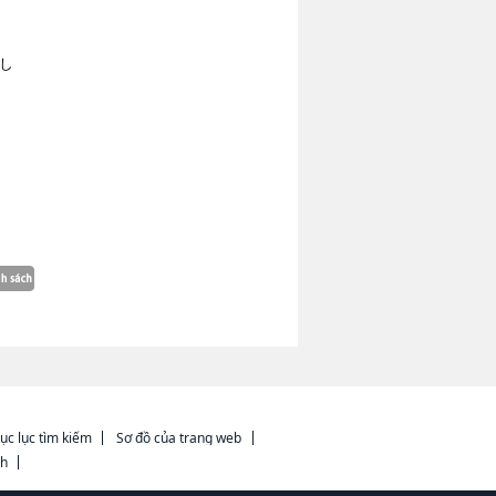
し
ục lục tìm kiếm
Sơ đồ của trang web
ch