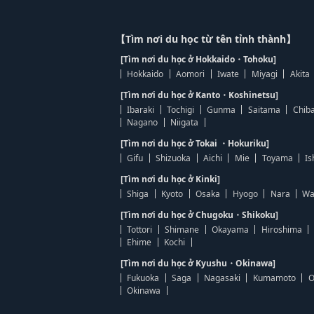
【Tìm nơi du học từ tên tỉnh thành】
[Tìm nơi du học ở Hokkaido・Tohoku]
Hokkaido
Aomori
Iwate
Miyagi
Akita
[Tìm nơi du học ở Kanto・Koshinetsu]
Ibaraki
Tochigi
Gunma
Saitama
Chib
Nagano
Niigata
[Tìm nơi du học ở Tokai ・Hokuriku]
Gifu
Shizuoka
Aichi
Mie
Toyama
Is
[Tìm nơi du học ở Kinki]
Shiga
Kyoto
Osaka
Hyogo
Nara
Wa
[Tìm nơi du học ở Chugoku・Shikoku]
Tottori
Shimane
Okayama
Hiroshima
Ehime
Kochi
[Tìm nơi du học ở Kyushu・Okinawa]
Fukuoka
Saga
Nagasaki
Kumamoto
O
Okinawa