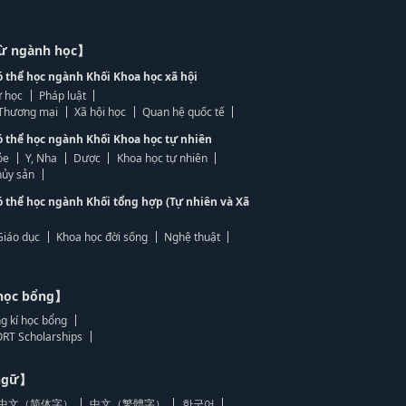
từ ngành học】
ó thể học ngành Khối Khoa học xã hội
 học
Pháp luật
, Thương mại
Xã hội học
Quan hệ quốc tế
ó thể học ngành Khối Khoa học tự nhiên
ỏe
Y, Nha
Dược
Khoa học tự nhiên
ủy sản
ó thể học ngành Khối tổng hợp (Tự nhiên và Xã
Giáo dục
Khoa học đời sống
Nghệ thuật
học bổng】
g kí học bổng
RT Scholarships
 ngữ】
中文（简体字）
中文（繁體字）
한국어