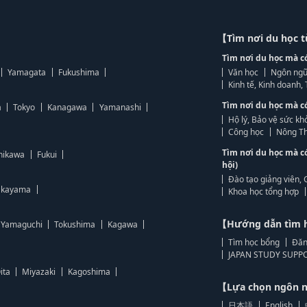
【Tìm nơi du học 
Tìm nơi du học mà c
Yamagata
Fukushima
Văn học
Ngôn ngữ
Kinh tế, Kinh doanh
Tìm nơi du học mà c
a
Tokyo
Kanagawa
Yamanashi
Hộ lý, Bảo vệ sức kh
Công học
Nông Th
Tìm nơi du học mà c
hikawa
Fukui
hội)
Đào tạo giảng viên, 
kayama
Khoa học tổng hợp
【Hướng dẫn tìm 
Yamaguchi
Tokushima
Kagawa
Tìm học bổng
Đăn
JAPAN STUDY SUPPO
ita
Miyazaki
Kagoshima
【Lựa chọn ngôn
日本語
English