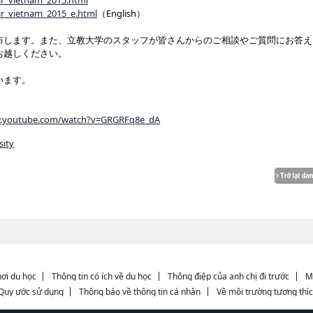
air_vietnam_2015.html
air_vietnam_2015_e.html
（English）
布します。また、立教大学のスタッフが皆さんからのご相談やご質問にお答え
お越しください。
います。
w.youtube.com/watch?v=GRGRFq8e_dA
sity
ơi du học
Thông tin có ích về du học
Thông điệp của anh chị đi trước
M
Quy ước sử dụng
Thông báo về thông tin cá nhân
Về môi trường tương thí