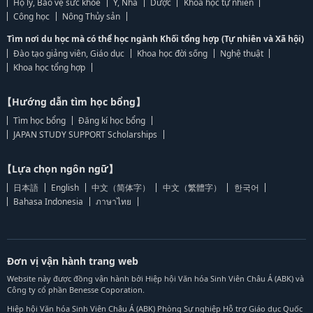
Hộ lý, Bảo vệ sức khỏe
Y, Nha
Dược
Khoa học tự nhiên
Công học
Nông Thủy sản
Tìm nơi du học mà có thể học ngành Khối tổng hợp (Tự nhiên và Xã hội)
Đào tạo giảng viên, Giáo dục
Khoa học đời sống
Nghệ thuật
Khoa học tổng hợp
【Hướng dẫn tìm học bổng】
Tìm học bổng
Đăng kí học bổng
JAPAN STUDY SUPPORT Scholarships
【Lựa chọn ngôn ngữ】
日本語
English
中文（简体字）
中文（繁體字）
한국어
Bahasa Indonesia
ภาษาไทย
Đơn vị vận hành trang web
Website này được đồng vận hành bởi Hiệp hội Văn hóa Sinh Viên Châu Á (ABK) và
Công ty cổ phần Benesse Coporation.
Hiệp hội Văn hóa Sinh Viên Châu Á (ABK) Phòng Sự nghiệp Hỗ trợ Giáo dục Quốc