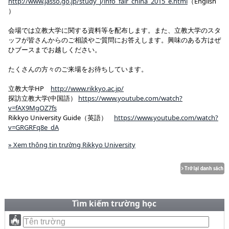
http://www.jasso.go.jp/study_j/info_fair_china_2015_e.html
（English
）
会場では立教大学に関する資料等を配布します。また、立教大学のスタ
ッフが皆さんからのご相談やご質問にお答えします。興味のある方はぜ
ひブースまでお越しください。
たくさんの方々のご来場をお待ちしています。
立教大学HP
http://www.rikkyo.ac.jp/
探訪立教大学(中国語）
https://www.youtube.com/watch?
v=fAX9MgOZ7fs
Rikkyo University Guide（英語）
https://www.youtube.com/watch?
v=GRGRFq8e_dA
» Xem thông tin trường Rikkyo University
Tìm kiếm trường học