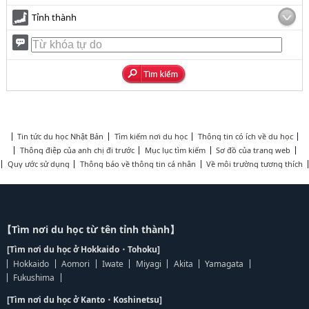
Tỉnh thành
Tin tức du học Nhật Bản
Tìm kiếm nơi du học
Thông tin có ích về du học
Thông điệp của anh chị đi trước
Mục lục tìm kiếm
Sơ đồ của trang web
Quy ước sử dụng
Thông báo về thông tin cá nhân
Về môi trường tương thích
【Tìm nơi du học từ tên tỉnh thành】
[Tìm nơi du học ở Hokkaido・Tohoku]
Hokkaido
Aomori
Iwate
Miyagi
Akita
Yamagata
Fukushima
[Tìm nơi du học ở Kanto・Koshinetsu]