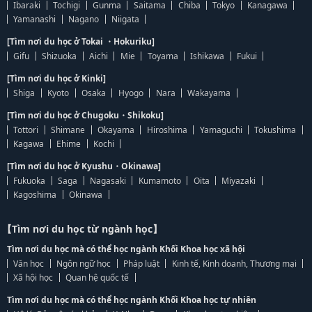
Ibaraki
Tochigi
Gunma
Saitama
Chiba
Tokyo
Kanagawa
Yamanashi
Nagano
Niigata
[Tìm nơi du học ở Tokai ・Hokuriku]
Gifu
Shizuoka
Aichi
Mie
Toyama
Ishikawa
Fukui
[Tìm nơi du học ở Kinki]
Shiga
Kyoto
Osaka
Hyogo
Nara
Wakayama
[Tìm nơi du học ở Chugoku・Shikoku]
Tottori
Shimane
Okayama
Hiroshima
Yamaguchi
Tokushima
Kagawa
Ehime
Kochi
[Tìm nơi du học ở Kyushu・Okinawa]
Fukuoka
Saga
Nagasaki
Kumamoto
Oita
Miyazaki
Kagoshima
Okinawa
【Tìm nơi du học từ ngành học】
Tìm nơi du học mà có thể học ngành Khối Khoa học xã hội
Văn học
Ngôn ngữ học
Pháp luật
Kinh tế, Kinh doanh, Thương mại
Xã hội học
Quan hệ quốc tế
Tìm nơi du học mà có thể học ngành Khối Khoa học tự nhiên