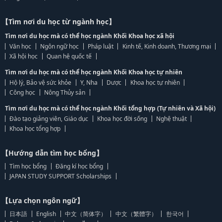
【Tìm nơi du học từ ngành học】
Tìm nơi du học mà có thể học ngành Khối Khoa học xã hội
Văn học
Ngôn ngữ học
Pháp luật
Kinh tế, Kinh doanh, Thương mại
Xã hội học
Quan hệ quốc tế
Tìm nơi du học mà có thể học ngành Khối Khoa học tự nhiên
Hộ lý, Bảo vệ sức khỏe
Y, Nha
Dược
Khoa học tự nhiên
Công học
Nông Thủy sản
Tìm nơi du học mà có thể học ngành Khối tổng hợp (Tự nhiên và Xã hội)
Đào tạo giảng viên, Giáo dục
Khoa học đời sống
Nghệ thuật
Khoa học tổng hợp
【Hướng dẫn tìm học bổng】
Tìm học bổng
Đăng kí học bổng
JAPAN STUDY SUPPORT Scholarships
【Lựa chọn ngôn ngữ】
日本語
English
中文（简体字）
中文（繁體字）
한국어