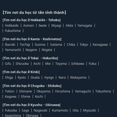
【Tìm nơi du học từ tên tỉnh thành】
[Tìm nơi du học ở Hokkaido・Tohoku]
Hokkaido
Aomori
Iwate
Miyagi
Akita
Yamagata
Fukushima
[Tìm nơi du học ở Kanto・Koshinetsu]
Ibaraki
Tochigi
Gunma
Saitama
Chiba
Tokyo
Kanagawa
Yamanashi
Nagano
Niigata
[Tìm nơi du học ở Tokai ・Hokuriku]
Gifu
Shizuoka
Aichi
Mie
Toyama
Ishikawa
Fukui
[Tìm nơi du học ở Kinki]
Shiga
Kyoto
Osaka
Hyogo
Nara
Wakayama
[Tìm nơi du học ở Chugoku・Shikoku]
Tottori
Shimane
Okayama
Hiroshima
Yamaguchi
Tokushima
Kagawa
Ehime
Kochi
[Tìm nơi du học ở Kyushu・Okinawa]
Fukuoka
Saga
Nagasaki
Kumamoto
Oita
Miyazaki
Kagoshima
Okinawa