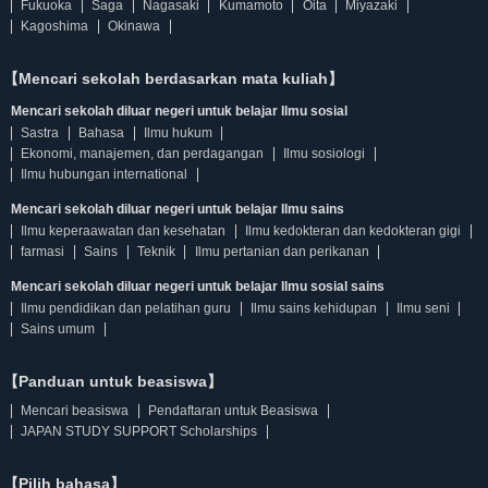
Fukuoka
Saga
Nagasaki
Kumamoto
Oita
Miyazaki
Kagoshima
Okinawa
【Mencari sekolah berdasarkan mata kuliah】
Mencari sekolah diluar negeri untuk belajar Ilmu sosial
Sastra
Bahasa
Ilmu hukum
Ekonomi, manajemen, dan perdagangan
Ilmu sosiologi
Ilmu hubungan international
Mencari sekolah diluar negeri untuk belajar Ilmu sains
Ilmu keperaawatan dan kesehatan
Ilmu kedokteran dan kedokteran gigi
farmasi
Sains
Teknik
Ilmu pertanian dan perikanan
Mencari sekolah diluar negeri untuk belajar Ilmu sosial sains
Ilmu pendidikan dan pelatihan guru
Ilmu sains kehidupan
Ilmu seni
Sains umum
【Panduan untuk beasiswa】
Mencari beasiswa
Pendaftaran untuk Beasiswa
JAPAN STUDY SUPPORT Scholarships
【Pilih bahasa】