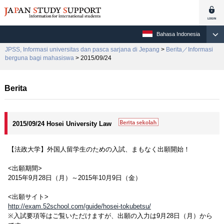
Bahasa Indonesia
JPSS, Informasi universitas dan pasca sarjana di Jepang
>
Berita／Informasi
berguna bagi mahasiswa
> 2015/09/24
Berita
2015/09/24 Hosei University Law
【法政大学】外国人留学生のための入試、まもなく出願開始！
<出願期間>
2015年9月28日（月）～2015年10月9日（金）
<出願サイト>
http://exam.52school.com/guide/hosei-tokubetsu/
※入試要項等はご覧いただけますが、出願の入力は9月28日（月）から