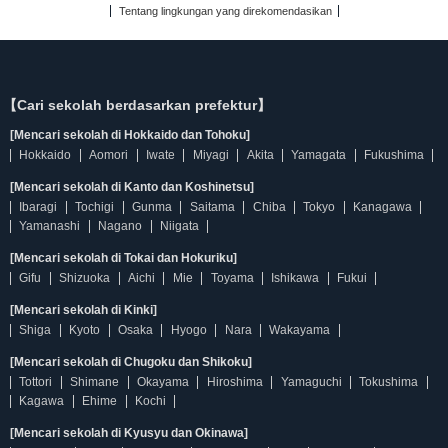
Tentang lingkungan yang direkomendasikan
【Cari sekolah berdasarkan prefektur】
[Mencari sekolah di Hokkaido dan Tohoku]
Hokkaido
Aomori
Iwate
Miyagi
Akita
Yamagata
Fukushima
[Mencari sekolah di Kanto dan Koshinetsu]
Ibaragi
Tochigi
Gunma
Saitama
Chiba
Tokyo
Kanagawa
Yamanashi
Nagano
Niigata
[Mencari sekolah di Tokai dan Hokuriku]
Gifu
Shizuoka
Aichi
Mie
Toyama
Ishikawa
Fukui
[Mencari sekolah di Kinki]
Shiga
Kyoto
Osaka
Hyogo
Nara
Wakayama
[Mencari sekolah di Chugoku dan Shikoku]
Tottori
Shimane
Okayama
Hiroshima
Yamaguchi
Tokushima
Kagawa
Ehime
Kochi
[Mencari sekolah di Kyusyu dan Okinawa]