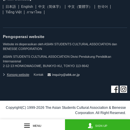
日本語
English
中文（简体字）
中文（繁體字）
한국어
Tiếng Việt
ภาษาไทย
Pengoperasi website
Website ini dioperasikan oleh ASIAN STUDENTS CULTURAL ASSOCIATION dan
BENESSE CORPORATION
ASIAN STUDENTS CULTURAL ASSOCIATION Divisi Pendukung Pendidikan
Internasional
2-12-13 HONKOMAGOME, BUNKYO-KU, TOKYO 113-8642
Konsep website
Kontak
Copyright(C) 1999-2026 The Asian Students Cultural Association & Benesse
Corporation. All Right Reserved.
MENU
SIGN UP