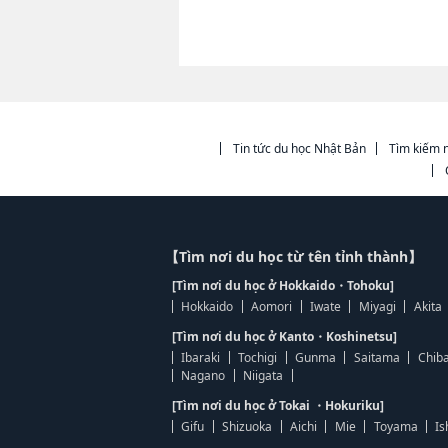
Tin tức du học Nhật Bản
Tìm kiếm n
【Tìm nơi du học từ tên tỉnh thành】
[Tìm nơi du học ở Hokkaido・Tohoku]
Hokkaido
Aomori
Iwate
Miyagi
Akita
[Tìm nơi du học ở Kanto・Koshinetsu]
Ibaraki
Tochigi
Gunma
Saitama
Chib
Nagano
Niigata
[Tìm nơi du học ở Tokai ・Hokuriku]
Gifu
Shizuoka
Aichi
Mie
Toyama
Is