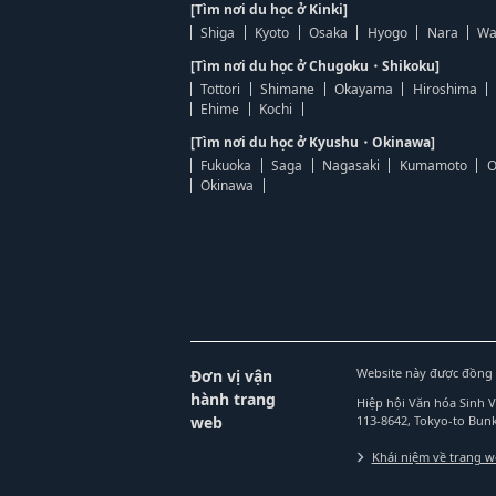
[Tìm nơi du học ở Kinki]
Shiga
Kyoto
Osaka
Hyogo
Nara
Wa
[Tìm nơi du học ở Chugoku・Shikoku]
Tottori
Shimane
Okayama
Hiroshima
Ehime
Kochi
[Tìm nơi du học ở Kyushu・Okinawa]
Fukuoka
Saga
Nagasaki
Kumamoto
O
Okinawa
Website này được đồng 
Đơn vị vận
hành trang
Hiệp hội Văn hóa Sinh 
web
113-8642, Tokyo-to Bu
Khái niệm về trang 