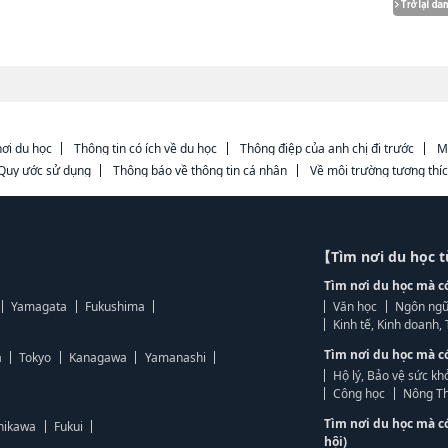
ơi du học
Thông tin có ích về du học
Thông điệp của anh chị đi trước
M
Quy ước sử dụng
Thông báo về thông tin cá nhân
Về môi trường tương thí
【Tìm nơi du học 
Tìm nơi du học mà c
Yamagata
Fukushima
Văn học
Ngôn ngữ
Kinh tế, Kinh doanh
Tìm nơi du học mà c
a
Tokyo
Kanagawa
Yamanashi
Hộ lý, Bảo vệ sức kh
Công học
Nông Th
Tìm nơi du học mà c
hikawa
Fukui
hội)