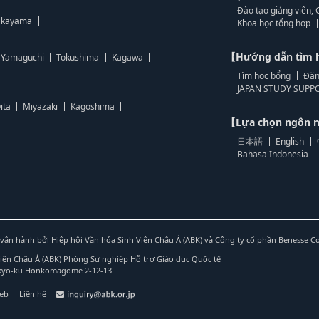
Đào tạo giảng viên, 
kayama
Khoa học tổng hợp
【Hướng dẫn tìm 
Yamaguchi
Tokushima
Kagawa
Tìm học bổng
Đăn
JAPAN STUDY SUPPO
ita
Miyazaki
Kagoshima
【Lựa chọn ngôn
日本語
English
Bahasa Indonesia
vận hành bởi Hiệp hội Văn hóa Sinh Viên Châu Á (ABK) và Công ty cổ phần Benesse C
Viên Châu Á (ABK) Phòng Sự nghiệp Hỗ trợ Giáo dục Quốc tế
nkyo-ku Honkomagome 2-12-13
web
Liên hệ