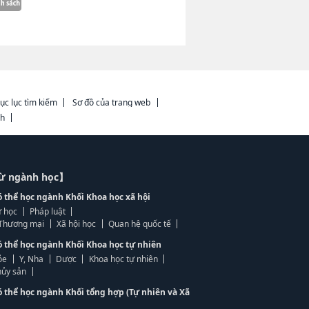
ục lục tìm kiếm
Sơ đồ của trang web
ch
từ ngành học】
ó thể học ngành Khối Khoa học xã hội
 học
Pháp luật
, Thương mại
Xã hội học
Quan hệ quốc tế
ó thể học ngành Khối Khoa học tự nhiên
ỏe
Y, Nha
Dược
Khoa học tự nhiên
ủy sản
ó thể học ngành Khối tổng hợp (Tự nhiên và Xã