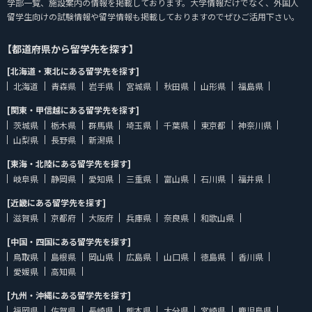
学部一覧、施設案内の情報を掲載しております。大学情報だけでなく、外国人
留学生向けの試験情報や留学情報も掲載しておりますのでぜひご活用下さい。
【都道府県から留学先を探す】
[北海道・東北にある留学先を探す]
北海道
青森県
岩手県
宮城県
秋田県
山形県
福島県
[関東・甲信越にある留学先を探す]
茨城県
栃木県
群馬県
埼玉県
千葉県
東京都
神奈川県
山梨県
長野県
新潟県
[東海・北陸にある留学先を探す]
岐阜県
静岡県
愛知県
三重県
富山県
石川県
福井県
[近畿にある留学先を探す]
滋賀県
京都府
大阪府
兵庫県
奈良県
和歌山県
[中国・四国にある留学先を探す]
鳥取県
島根県
岡山県
広島県
山口県
徳島県
香川県
愛媛県
高知県
[九州・沖縄にある留学先を探す]
福岡県
佐賀県
長崎県
熊本県
大分県
宮崎県
鹿児島県