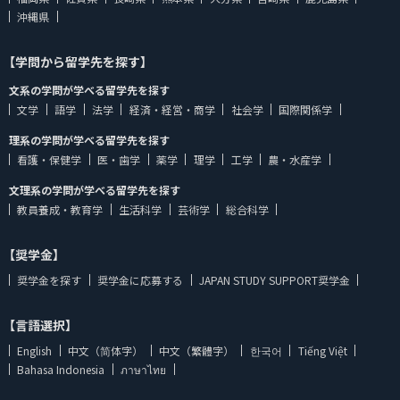
沖縄県
【学問から留学先を探す】
文系の学問が学べる留学先を探す
文学
語学
法学
経済・経営・商学
社会学
国際関係学
理系の学問が学べる留学先を探す
看護・保健学
医・歯学
薬学
理学
工学
農・水産学
文理系の学問が学べる留学先を探す
教員養成・教育学
生活科学
芸術学
総合科学
【奨学金】
奨学金を探す
奨学金に応募する
JAPAN STUDY SUPPORT奨学金
【言語選択】
English
中文（简体字）
中文（繁體字）
한국어
Tiếng Việt
Bahasa Indonesia
ภาษาไทย