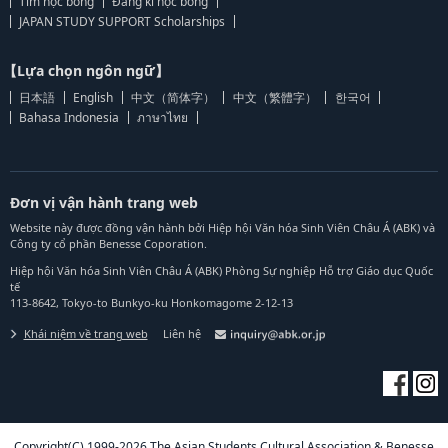
Tìm học bổng
Đăng kí học bổng
JAPAN STUDY SUPPORT Scholarships
【Lựa chọn ngôn ngữ】
日本語
English
中文（简体字）
中文（繁體字）
한국어
Bahasa Indonesia
ภาษาไทย
Đơn vị vận hành trang web
Website này được đồng vận hành bởi Hiệp hội Văn hóa Sinh Viên Châu Á (ABK) và
Công ty cổ phần Benesse Coporation.
Hiệp hội Văn hóa Sinh Viên Châu Á (ABK) Phòng Sự nghiệp Hỗ trợ Giáo dục Quốc
tế
113-8642, Tokyo-to Bunkyo-ku Honkomagome 2-12-13
Khái niệm về trang web
Liên hệ
Copyright(C) 1999-2026 The Asian Students Cultural Association & Benesse