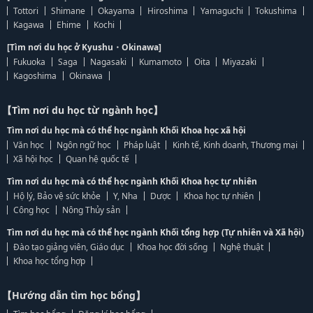
Tottori
Shimane
Okayama
Hiroshima
Yamaguchi
Tokushima
Kagawa
Ehime
Kochi
[Tìm nơi du học ở Kyushu・Okinawa]
Fukuoka
Saga
Nagasaki
Kumamoto
Oita
Miyazaki
Kagoshima
Okinawa
【Tìm nơi du học từ ngành học】
Tìm nơi du học mà có thể học ngành Khối Khoa học xã hội
Văn học
Ngôn ngữ học
Pháp luật
Kinh tế, Kinh doanh, Thương mại
Xã hội học
Quan hệ quốc tế
Tìm nơi du học mà có thể học ngành Khối Khoa học tự nhiên
Hộ lý, Bảo vệ sức khỏe
Y, Nha
Dược
Khoa học tự nhiên
Công học
Nông Thủy sản
Tìm nơi du học mà có thể học ngành Khối tổng hợp (Tự nhiên và Xã hội)
Đào tạo giảng viên, Giáo dục
Khoa học đời sống
Nghệ thuật
Khoa học tổng hợp
【Hướng dẫn tìm học bổng】