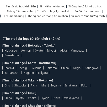
Tin tức du học Nhật Bản
Tìm kiếm nơi du học
Thông tin có ích về du học
Thông điệp của anh chị đi trước
Mục lục tìm kiếm
Sơ đồ của trang web
Quy ước sử dụng
Thông báo về thông tin cá nhân
Về môi trường tương thích
【Tìm nơi du học từ tên tỉnh thành】
[Tìm nơi du học ở Hokkaido・Tohoku]
Hokkaido
Aomori
Iwate
Miyagi
Akita
Yamagata
Fukushima
[Tìm nơi du học ở Kanto・Koshinetsu]
Ibaraki
Tochigi
Gunma
Saitama
Chiba
Tokyo
Kanagawa
Yamanashi
Nagano
Niigata
[Tìm nơi du học ở Tokai ・Hokuriku]
Gifu
Shizuoka
Aichi
Mie
Toyama
Ishikawa
Fukui
[Tìm nơi du học ở Kinki]
Shiga
Kyoto
Osaka
Hyogo
Nara
Wakayama
[Tìm nơi du học ở Chugoku・Shikoku]