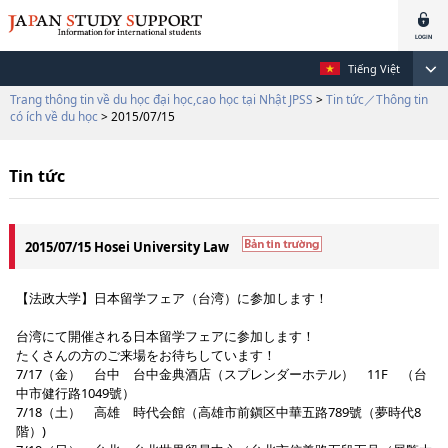
Tiếng Việt
Trang thông tin về du học đại học,cao học tại Nhật JPSS
>
Tin tức／Thông tin
có ích về du học
> 2015/07/15
Tin tức
2015/07/15 Hosei University Law
【法政大学】日本留学フェア（台湾）に参加します！
台湾にて開催される日本留学フェアに参加します！
たくさんの方のご来場をお待ちしています！
7/17（金） 台中 台中金典酒店（スプレンダーホテル） 11F （台
中市健行路1049號）
7/18（土） 高雄 時代会館（高雄市前鎭区中華五路789號（夢時代8
階）)