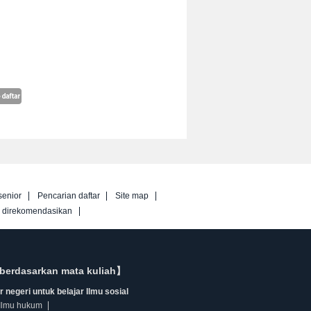
senior
Pencarian daftar
Site map
g direkomendasikan
berdasarkan mata kuliah】
 negeri untuk belajar Ilmu sosial
Ilmu hukum