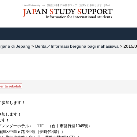
Hosei University Law 【法政大学】日本留学フェア（台湾）に参加します... | Beri...
arjana di Jepang
>
Berita／Informasi berguna bagi mahasiswa
> 2015/0
に参加します！
参加します！
ます！
プレンダーホテル） 11F （台中市健行路1049號）
鎭区中華五路789號（夢時代8階）)