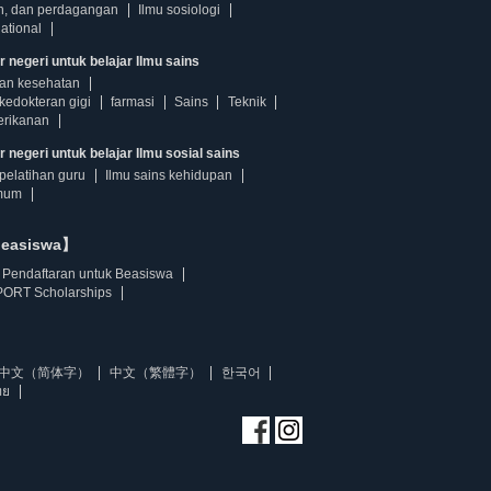
n, dan perdagangan
Ilmu sosiologi
ational
r negeri untuk belajar Ilmu sains
dan kesehatan
kedokteran gigi
farmasi
Sains
Teknik
erikanan
 negeri untuk belajar Ilmu sosial sains
pelatihan guru
Ilmu sains kehidupan
mum
beasiswa】
Pendaftaran untuk Beasiswa
ORT Scholarships
中文（简体字）
中文（繁體字）
한국어
ทย