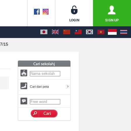
7/15
Cari dari peta