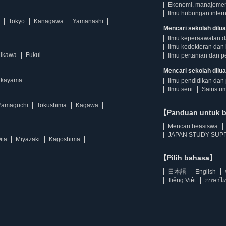
Ekonomi, manajeme
Ilmu hubungan intern
Tokyo
Kanagawa
Yamanashi
Mencari sekolah dilua
Ilmu keperaawatan 
Ilmu kedokteran dan 
hikawa
Fukui
Ilmu pertanian dan p
Mencari sekolah diluar
kayama
Ilmu pendidikan dan 
Ilmu seni
Sains u
Yamaguchi
Tokushima
Kagawa
【Panduan untuk 
Mencari beasiswa
JAPAN STUDY SUPP
ita
Miyazaki
Kagoshima
【Pilih bahasa】
日本語
English
Tiếng Việt
ภาษาไ