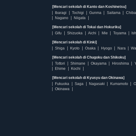
[Mencari sekolah di Kanto dan Koshinetsu]
Ibaragi
Tochigi
Gunma
Saitama
Chiba
Nagano
Niigata
[Mencari sekolah di Tokai dan Hokuriku]
Gifu
Shizuoka
Aichi
Mie
Toyama
Is
[Mencari sekolah di Kinki]
Shiga
Kyoto
Osaka
Hyogo
Nara
Wa
[Mencari sekolah di Chugoku dan Shikoku]
Tottori
Shimane
Okayama
Hiroshima
Ehime
Kochi
[Mencari sekolah di Kyusyu dan Okinawa]
Fukuoka
Saga
Nagasaki
Kumamoto
O
Okinawa