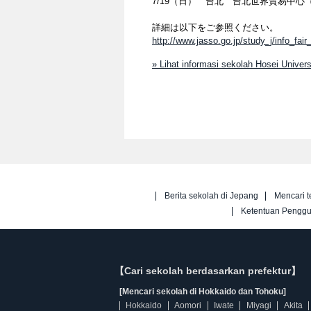
7/19（日） 台北 台北世界貿易中心
詳細は以下をご参照ください。
http://www.jasso.go.jp/study_j/info_fai
» Lihat informasi sekolah Hosei Univer
Berita sekolah di Jepang
Mencari t
Ketentuan Pengg
【Cari sekolah berdasarkan prefektur】
[Mencari sekolah di Hokkaido dan Tohoku]
Hokkaido
Aomori
Iwate
Miyagi
Akita