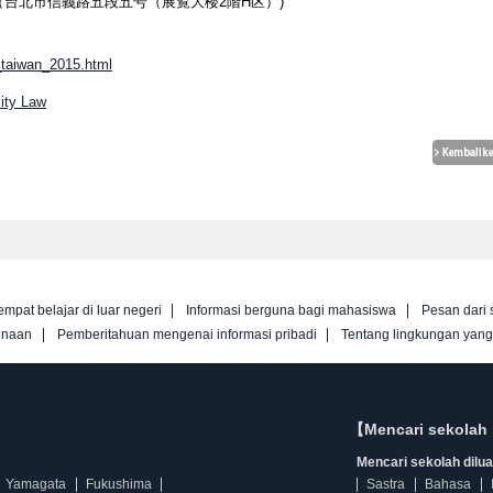
（台北市信義路五段五号（展覧大楼2階H区）)
r_taiwan_2015.html
sity Law
empat belajar di luar negeri
Informasi berguna bagi mahasiswa
Pesan dari 
unaan
Pemberitahuan mengenai informasi pribadi
Tentang lingkungan yan
【Mencari sekolah 
Mencari sekolah diluar
Yamagata
Fukushima
Sastra
Bahasa