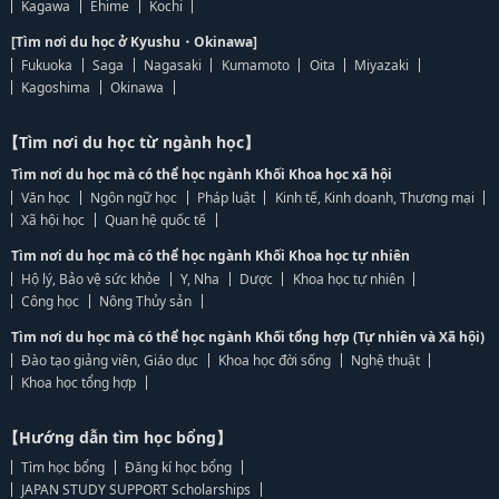
Kagawa
Ehime
Kochi
[Tìm nơi du học ở Kyushu・Okinawa]
Fukuoka
Saga
Nagasaki
Kumamoto
Oita
Miyazaki
Kagoshima
Okinawa
【Tìm nơi du học từ ngành học】
Tìm nơi du học mà có thể học ngành Khối Khoa học xã hội
Văn học
Ngôn ngữ học
Pháp luật
Kinh tế, Kinh doanh, Thương mại
Xã hội học
Quan hệ quốc tế
Tìm nơi du học mà có thể học ngành Khối Khoa học tự nhiên
Hộ lý, Bảo vệ sức khỏe
Y, Nha
Dược
Khoa học tự nhiên
Công học
Nông Thủy sản
Tìm nơi du học mà có thể học ngành Khối tổng hợp (Tự nhiên và Xã hội)
Đào tạo giảng viên, Giáo dục
Khoa học đời sống
Nghệ thuật
Khoa học tổng hợp
【Hướng dẫn tìm học bổng】
Tìm học bổng
Đăng kí học bổng
JAPAN STUDY SUPPORT Scholarships