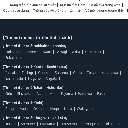
Thông điệp của anh chị đi trước
Mục lục tìm kiếm
Sơ đồ của trang web
Quy ước sử dụng
Thông báo về thông tin cá nhân
Về môi trường tương thích
【Tìm nơi du học từ tên tỉnh thành】
[Tìm nơi du học ở Hokkaido・Tohoku]
Hokkaido
Aomori
Iwate
Miyagi
Akita
Yamagata
Fukushima
[Tìm nơi du học ở Kanto・Koshinetsu]
Ibaraki
Tochigi
Gunma
Saitama
Chiba
Tokyo
Kanagawa
Yamanashi
Nagano
Niigata
[Tìm nơi du học ở Tokai ・Hokuriku]
Gifu
Shizuoka
Aichi
Mie
Toyama
Ishikawa
Fukui
[Tìm nơi du học ở Kinki]
Shiga
Kyoto
Osaka
Hyogo
Nara
Wakayama
[Tìm nơi du học ở Chugoku・Shikoku]
Tottori
Shimane
Okayama
Hiroshima
Yamaguchi
Tokushima