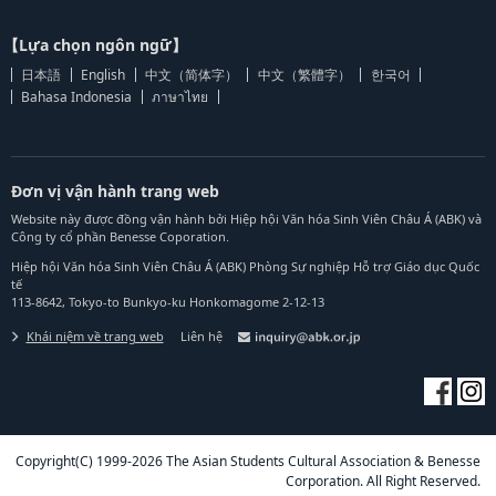
【Lựa chọn ngôn ngữ】
日本語
English
中文（简体字）
中文（繁體字）
한국어
Bahasa Indonesia
ภาษาไทย
Đơn vị vận hành trang web
Website này được đồng vận hành bởi Hiệp hội Văn hóa Sinh Viên Châu Á (ABK) và
Công ty cổ phần Benesse Coporation.
Hiệp hội Văn hóa Sinh Viên Châu Á (ABK) Phòng Sự nghiệp Hỗ trợ Giáo dục Quốc
tế
113-8642, Tokyo-to Bunkyo-ku Honkomagome 2-12-13
Khái niệm về trang web
Liên hệ
Copyright(C) 1999-2026 The Asian Students Cultural Association & Benesse
Corporation. All Right Reserved.