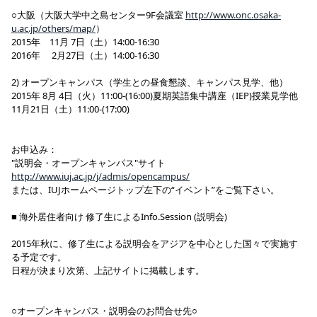
○大阪（大阪大学中之島センター9F会議室
http://www.onc.osaka-
u.ac.jp/others/map/
）
2015年 11月 7日（土）14:00-16:30
2016年 2月27日（土）14:00-16:30
2) オープンキャンパス（学生との昼食懇談、キャンパス見学、他）
2015年 8月 4日（火）11:00-(16:00)夏期英語集中講座（IEP)授業見学他
11月21日（土）11:00-(17:00)
お申込み：
"説明会・オープンキャンパス"サイト
http://www.iuj.ac.jp/j/admis/opencampus/
または、IUJホームページトップ左下の“イベント”をご覧下さい。
■ 海外居住者向け 修了生によるInfo.Session (説明会)
2015年秋に、修了生による説明会をアジアを中心とした国々で実施す
る予定です。
日程が決まり次第、上記サイトに掲載します。
○オープンキャンパス・説明会のお問合せ先○