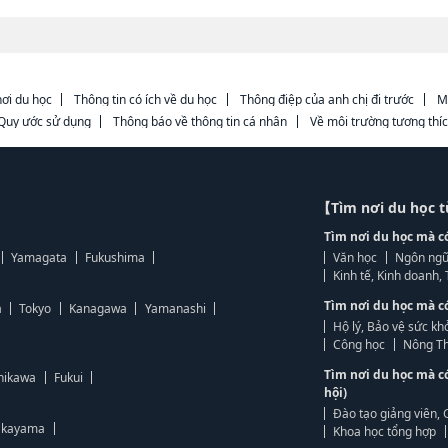
ơi du học
Thông tin có ích về du học
Thông điệp của anh chị đi trước
M
Quy ước sử dụng
Thông báo về thông tin cá nhân
Về môi trường tương thí
【Tìm nơi du học 
Tìm nơi du học mà c
Yamagata
Fukushima
Văn học
Ngôn ngữ
Kinh tế, Kinh doanh
Tìm nơi du học mà c
a
Tokyo
Kanagawa
Yamanashi
Hộ lý, Bảo vệ sức kh
Công học
Nông Th
Tìm nơi du học mà c
hikawa
Fukui
hội)
Đào tạo giảng viên, 
kayama
Khoa học tổng hợp