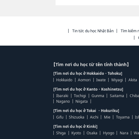
Tin tức du học Nhật Bản
Tìm kiếm n
【Tìm nơi du học từ tên tỉnh thành】
[Tìm nơi du học ở Hokkaido・Tohoku]
Hokkaido
Aomori
Iwate
Miyagi
Akita
[Tìm nơi du học ở Kanto・Koshinetsu]
Ibaraki
Tochigi
Gunma
Saitama
Chib
Nagano
Niigata
[Tìm nơi du học ở Tokai ・Hokuriku]
Gifu
Shizuoka
Aichi
Mie
Toyama
Is
[Tìm nơi du học ở Kinki]
Shiga
Kyoto
Osaka
Hyogo
Nara
Wa