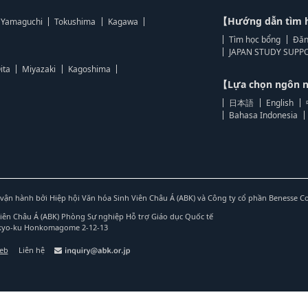
【Hướng dẫn tìm 
Yamaguchi
Tokushima
Kagawa
Tìm học bổng
Đăn
JAPAN STUDY SUPPO
ita
Miyazaki
Kagoshima
【Lựa chọn ngôn
日本語
English
Bahasa Indonesia
vận hành bởi Hiệp hội Văn hóa Sinh Viên Châu Á (ABK) và Công ty cổ phần Benesse C
Viên Châu Á (ABK) Phòng Sự nghiệp Hỗ trợ Giáo dục Quốc tế
nkyo-ku Honkomagome 2-12-13
web
Liên hệ