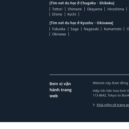
[Tìm nơi du học ở Chugoku・Shikoku]
Tottori
Shimane
Okayama
Hiroshima
Ehime
Kochi
[Tìm nơi du học ở Kyushu・Okinawa]
Fukuoka
Saga
Nagasaki
Kumamoto
O
Okinawa
Website này được đồng 
Đơn vị vận
hành trang
Hiệp hội Văn hóa Sinh 
web
113-8642, Tokyo-to Bu
Khái niệm về trang 