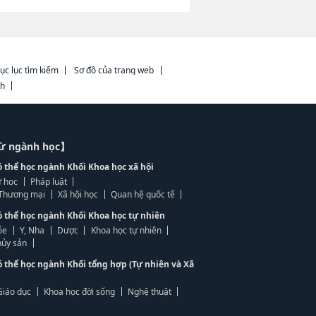
ục lục tìm kiếm
Sơ đồ của trang web
ch
từ ngành học】
ó thể học ngành Khối Khoa học xã hội
 học
Pháp luật
, Thương mại
Xã hội học
Quan hệ quốc tế
ó thể học ngành Khối Khoa học tự nhiên
ỏe
Y, Nha
Dược
Khoa học tự nhiên
ủy sản
ó thể học ngành Khối tổng hợp (Tự nhiên và Xã
Giáo dục
Khoa học đời sống
Nghệ thuật