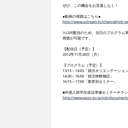
ぜひ、この機会をお見逃しなく！
●動画の視聴はこちら●
http://www.ustream.tv/channel/job-s
※LIVE配信のため、当日のプログラム
視聴が可能です。
【配信日（予定）】
2012年11月26日（月）
【プログラム（予定）】
13:15～14:05「就活オリエンテーショ
14:30～16:00「就活体験物語」
16:15～17:00「業界別セミナー」
■外国人留学生就活準備セミナーチラシ2
http://www.jasso.go.jp/job/documents