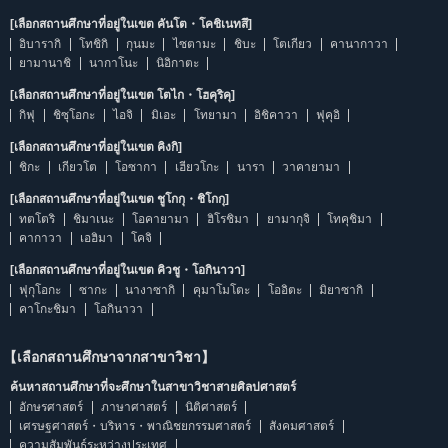
[เลือกสถานศึกษาที่อยู่ในเขต คันโต・โคชิเนทสึ]
อิบารากิ
โทชิกิ
กุนมะ
ไซตามะ
ชิบะ
โตเกียว
คานากาวา
ยามานาชิ
นากาโนะ
นิอิกาตะ
[เลือกสถานศึกษาที่อยู่ในเขต โตไก・โฮคุริคุ]
กิฟุ
ชิซุโอกะ
ไอจิ
มิเอะ
โทยามา
อิชิคาวา
ฟุคุอิ
[เลือกสถานศึกษาที่อยู่ในเขต คิงกิ]
ชิกะ
เกียวโต
โอซากา
เฮียวโกะ
นารา
วาคายามา
[เลือกสถานศึกษาที่อยู่ในเขต ชูโกกุ・ชิโกกุ]
ทตโตริ
ชิมาเนะ
โอคายามา
ฮิโรชิมา
ยามากุจิ
โทคุชิมา
คากาวา
เอฮิมา
โคจิ
[เลือกสถานศึกษาที่อยู่ในเขต คิวชู・โอกินาวา]
ฟุกุโอกะ
ซากะ
นางาซากิ
คุมาโมโตะ
โออิตะ
มิยาซากิ
คาโกะชิมา
โอกินาวา
【เลือกสถานศึกษาจากสาขาวิชา】
ค้นหาสถานศึกษาที่จะศึกษาในสาขาวิชาสายศิลปศาสตร์
อักษรศาสตร์
ภาษาศาสตร์
นิติศาสตร์
เศรษฐศาสตร์・บริหาร・พาณิชยกรรมศาสตร์
สังคมศาสตร์
ความสัมพันธ์ระหว่างประเทศ