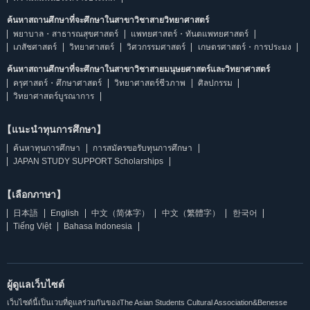
ค้นหาสถานศึกษาที่จะศึกษาในสาขาวิชาสายวิทยาศาสตร์
พยาบาล・สาธารณสุขศาสตร์
แพทยศาสตร์・ทันตแพทยศาสตร์
เภสัชศาสตร์
วิทยาศาสตร์
วิศวกรรมศาสตร์
เกษตรศาสตร์・การประมง
ค้นหาสถานศึกษาที่จะศึกษาในสาขาวิชาสายมนุษยศาสตร์และวิทยาศาสตร์
ครุศาสตร์・ศึกษาศาสตร์
วิทยาศาสตร์ชีวภาพ
ศิลปกรรม
วิทยาศาสตร์บูรณาการ
【แนะนำทุนการศึกษา】
ค้นหาทุนการศึกษา
การสมัครขอรับทุนการศึกษา
JAPAN STUDY SUPPORT Scholarships
【เลือกภาษา】
日本語
English
中文（简体字）
中文（繁體字）
한국어
Tiếng Việt
Bahasa Indonesia
ผู้ดูแลเว็บไซต์
เว็บไซต์นี้เป็นเวบที่ดูแลร่วมกันของThe Asian Students Cultural Association&Benesse