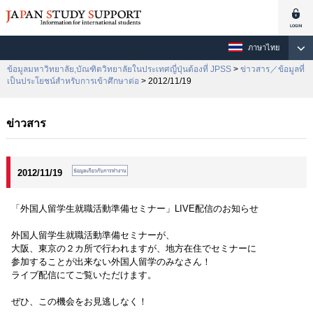
ภาษาไทย
ข้อมูลมหาวิทยาลัย,บัณฑิตวิทยาลัยในประเทศญี่ปุ่นต้องที่ JPSS
>
ข่าวสาร／ข้อมูลที่
เป็นประโยชน์สำหรับการเข้าศึกษาต่อ
> 2012/11/19
ข่าวสาร
2012/11/19
「外国人留学生就職活動準備セミナー」LIVE配信のお知らせ
外国人留学生就職活動準備セミナーが、
大阪、東京の２カ所で行われますが、地方在住でセミナーに
参加することが出来ない外国人留学のみなさん！
ライブ配信にてご覧いただけます。
ぜひ、この機会をお見逃しなく！