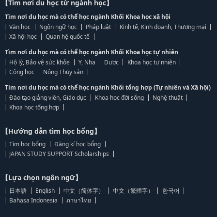
【Tìm nơi du học từ ngành học】
Tìm nơi du học mà có thể học ngành Khối Khoa học xã hội
Văn học
Ngôn ngữ học
Pháp luật
Kinh tế, Kinh doanh, Thương mại
Xã hội học
Quan hệ quốc tế
Tìm nơi du học mà có thể học ngành Khối Khoa học tự nhiên
Hộ lý, Bảo vệ sức khỏe
Y, Nha
Dược
Khoa học tự nhiên
Công học
Nông Thủy sản
Tìm nơi du học mà có thể học ngành Khối tổng hợp (Tự nhiên và Xã hội)
Đào tạo giảng viên, Giáo dục
Khoa học đời sống
Nghệ thuật
Khoa học tổng hợp
【Hướng dẫn tìm học bổng】
Tìm học bổng
Đăng kí học bổng
JAPAN STUDY SUPPORT Scholarships
【Lựa chọn ngôn ngữ】
日本語
English
中文（简体字）
中文（繁體字）
한국어
Bahasa Indonesia
ภาษาไทย