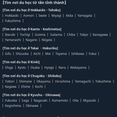
【Tìm nơi du học từ tên tỉnh thành】
[Tìm nơi du học ở Hokkaido・Tohoku]
Hokkaido
Aomori
Iwate
Miyagi
Akita
Yamagata
Fukushima
[Tìm nơi du học ở Kanto・Koshinetsu]
Ibaraki
Tochigi
Gunma
Saitama
Chiba
Tokyo
Kanagawa
Yamanashi
Nagano
Niigata
[Tìm nơi du học ở Tokai ・Hokuriku]
Gifu
Shizuoka
Aichi
Mie
Toyama
Ishikawa
Fukui
[Tìm nơi du học ở Kinki]
Shiga
Kyoto
Osaka
Hyogo
Nara
Wakayama
[Tìm nơi du học ở Chugoku・Shikoku]
Tottori
Shimane
Okayama
Hiroshima
Yamaguchi
Tokushima
Kagawa
Ehime
Kochi
[Tìm nơi du học ở Kyushu・Okinawa]
Fukuoka
Saga
Nagasaki
Kumamoto
Oita
Miyazaki
Kagoshima
Okinawa