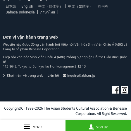
日本語
English
中文（简体字）
中文（繁體字）
한국어
Bahasa Indonesia
ภาษาไทย
Đơn vị vận hành trang web
Website này được đồng vận hành bởi Hiệp hội Văn hóa Sinh Viên Châu Á (ABK) và
Công ty cổ phần Benesse Coporation.
Hiệp hội Văn hóa Sinh Viên Châu Á (ABK) Phòng Sự nghiệp Hỗ trợ Giáo dục Quốc
tế
113-8642, Tokyo-to Bunkyo-ku Honkomagome 2-12-13
Khái niệm về trang web
Liên hệ
Copyright(C) 1999-2026 The Asian Students Cultural Association & Benesse
Corporation. All Right Reserved.
MENU
SIGN UP