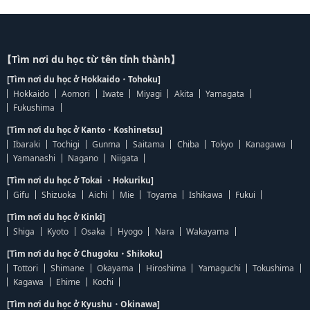
【Tìm nơi du học từ tên tỉnh thành】
[Tìm nơi du học ở Hokkaido・Tohoku]
Hokkaido
Aomori
Iwate
Miyagi
Akita
Yamagata
Fukushima
[Tìm nơi du học ở Kanto・Koshinetsu]
Ibaraki
Tochigi
Gunma
Saitama
Chiba
Tokyo
Kanagawa
Yamanashi
Nagano
Niigata
[Tìm nơi du học ở Tokai ・Hokuriku]
Gifu
Shizuoka
Aichi
Mie
Toyama
Ishikawa
Fukui
[Tìm nơi du học ở Kinki]
Shiga
Kyoto
Osaka
Hyogo
Nara
Wakayama
[Tìm nơi du học ở Chugoku・Shikoku]
Tottori
Shimane
Okayama
Hiroshima
Yamaguchi
Tokushima
Kagawa
Ehime
Kochi
[Tìm nơi du học ở Kyushu・Okinawa]