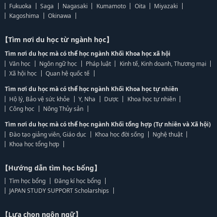
Fukuoka
Saga
Nagasaki
Kumamoto
Oita
Miyazaki
Kagoshima
Okinawa
【Tìm nơi du học từ ngành học】
Tìm nơi du học mà có thể học ngành Khối Khoa học xã hội
Văn học
Ngôn ngữ học
Pháp luật
Kinh tế, Kinh doanh, Thương mại
Xã hội học
Quan hệ quốc tế
Tìm nơi du học mà có thể học ngành Khối Khoa học tự nhiên
Hộ lý, Bảo vệ sức khỏe
Y, Nha
Dược
Khoa học tự nhiên
Công học
Nông Thủy sản
Tìm nơi du học mà có thể học ngành Khối tổng hợp (Tự nhiên và Xã hội)
Đào tạo giảng viên, Giáo dục
Khoa học đời sống
Nghệ thuật
Khoa học tổng hợp
【Hướng dẫn tìm học bổng】
Tìm học bổng
Đăng kí học bổng
JAPAN STUDY SUPPORT Scholarships
【Lựa chọn ngôn ngữ】