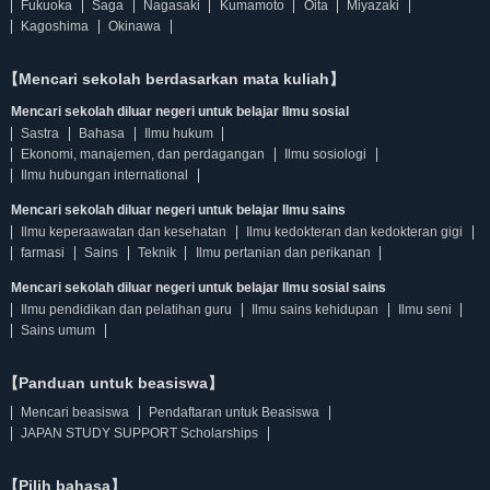
Fukuoka
Saga
Nagasaki
Kumamoto
Oita
Miyazaki
Kagoshima
Okinawa
【Mencari sekolah berdasarkan mata kuliah】
Mencari sekolah diluar negeri untuk belajar Ilmu sosial
Sastra
Bahasa
Ilmu hukum
Ekonomi, manajemen, dan perdagangan
Ilmu sosiologi
Ilmu hubungan international
Mencari sekolah diluar negeri untuk belajar Ilmu sains
Ilmu keperaawatan dan kesehatan
Ilmu kedokteran dan kedokteran gigi
farmasi
Sains
Teknik
Ilmu pertanian dan perikanan
Mencari sekolah diluar negeri untuk belajar Ilmu sosial sains
Ilmu pendidikan dan pelatihan guru
Ilmu sains kehidupan
Ilmu seni
Sains umum
【Panduan untuk beasiswa】
Mencari beasiswa
Pendaftaran untuk Beasiswa
JAPAN STUDY SUPPORT Scholarships
【Pilih bahasa】