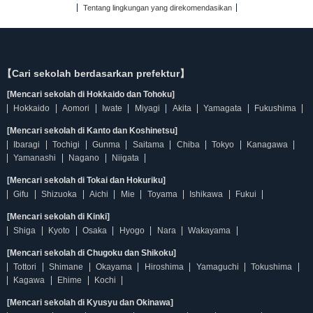
Tentang lingkungan yang direkomendasikan
【Cari sekolah berdasarkan prefektur】
[Mencari sekolah di Hokkaido dan Tohoku]
Hokkaido
Aomori
Iwate
Miyagi
Akita
Yamagata
Fukushima
[Mencari sekolah di Kanto dan Koshinetsu]
Ibaragi
Tochigi
Gunma
Saitama
Chiba
Tokyo
Kanagawa
Yamanashi
Nagano
Niigata
[Mencari sekolah di Tokai dan Hokuriku]
Gifu
Shizuoka
Aichi
Mie
Toyama
Ishikawa
Fukui
[Mencari sekolah di Kinki]
Shiga
Kyoto
Osaka
Hyogo
Nara
Wakayama
[Mencari sekolah di Chugoku dan Shikoku]
Tottori
Shimane
Okayama
Hiroshima
Yamaguchi
Tokushima
Kagawa
Ehime
Kochi
[Mencari sekolah di Kyusyu dan Okinawa]