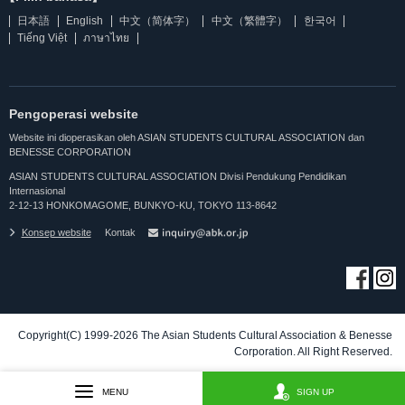
日本語
English
中文（简体字）
中文（繁體字）
한국어
Tiếng Việt
ภาษาไทย
Pengoperasi website
Website ini dioperasikan oleh ASIAN STUDENTS CULTURAL ASSOCIATION dan
BENESSE CORPORATION
ASIAN STUDENTS CULTURAL ASSOCIATION Divisi Pendukung Pendidikan
Internasional
2-12-13 HONKOMAGOME, BUNKYO-KU, TOKYO 113-8642
Konsep website
Kontak
Copyright(C) 1999-2026 The Asian Students Cultural Association & Benesse
Corporation. All Right Reserved.
MENU
SIGN UP