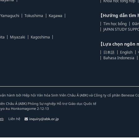
Khoa học tổng hợp
【Hướng dẫn tìm 
Yamaguchi
Tokushima
Kagawa
Tìm học bổng
Đăn
JAPAN STUDY SUPPO
ita
Miyazaki
Kagoshima
【Lựa chọn ngôn
日本語
English
Bahasa Indonesia
vận hành bởi Hiệp hội Văn hóa Sinh Viên Châu Á (ABK) và Công ty cổ phần Benesse C
Viên Châu Á (ABK) Phòng Sự nghiệp Hỗ trợ Giáo dục Quốc tế
nkyo-ku Honkomagome 2-12-13
web
Liên hệ