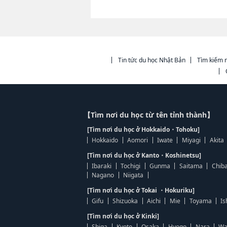
Tin tức du học Nhật Bản
Tìm kiếm n
【Tìm nơi du học từ tên tỉnh thành】
[Tìm nơi du học ở Hokkaido・Tohoku]
Hokkaido
Aomori
Iwate
Miyagi
Akita
[Tìm nơi du học ở Kanto・Koshinetsu]
Ibaraki
Tochigi
Gunma
Saitama
Chib
Nagano
Niigata
[Tìm nơi du học ở Tokai ・Hokuriku]
Gifu
Shizuoka
Aichi
Mie
Toyama
Is
[Tìm nơi du học ở Kinki]
Shiga
Kyoto
Osaka
Hyogo
Nara
Wa