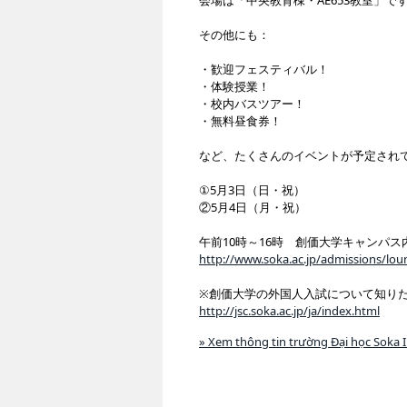
会場は「中央教育棟・AE653教室」で
その他にも：
・歓迎フェスティバル！
・体験授業！
・校内バスツアー！
・無料昼食券！
など、たくさんのイベントが予定され
①5月3日（日・祝）
②5月4日（月・祝）
午前10時～16時 創価大学キャンパス
http://www.soka.ac.jp/admissions/l
※創価大学の外国人入試について知り
http://jsc.soka.ac.jp/ja/index.html
» Xem thông tin trường Đại học Soka In