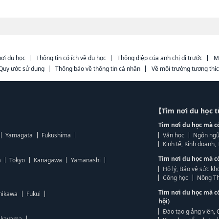
ơi du học
Thông tin có ích về du học
Thông điệp của anh chị đi trước
M
Quy ước sử dụng
Thông báo về thông tin cá nhân
Về môi trường tương thí
【Tìm nơi du học 
Tìm nơi du học mà c
Yamagata
Fukushima
Văn học
Ngôn ngữ
Kinh tế, Kinh doanh
Tìm nơi du học mà c
a
Tokyo
Kanagawa
Yamanashi
Hộ lý, Bảo vệ sức kh
Công học
Nông Th
Tìm nơi du học mà c
hikawa
Fukui
hội)
Đào tạo giảng viên, 
kayama