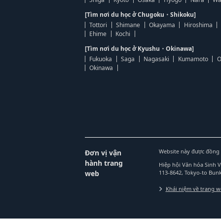
[Tìm nơi du học ở Chugoku・Shikoku]
Tottori
Shimane
Okayama
Hiroshima
Ehime
Kochi
[Tìm nơi du học ở Kyushu・Okinawa]
Fukuoka
Saga
Nagasaki
Kumamoto
O
Okinawa
Website này được đồng 
Đơn vị vận
hành trang
Hiệp hội Văn hóa Sinh 
web
113-8642, Tokyo-to Bu
Khái niệm về trang 