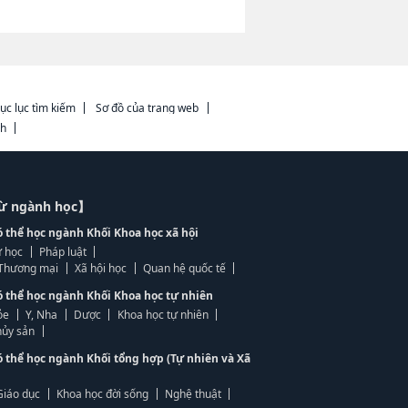
ục lục tìm kiếm
Sơ đồ của trang web
ch
từ ngành học】
ó thể học ngành Khối Khoa học xã hội
 học
Pháp luật
, Thương mại
Xã hội học
Quan hệ quốc tế
ó thể học ngành Khối Khoa học tự nhiên
ỏe
Y, Nha
Dược
Khoa học tự nhiên
ủy sản
ó thể học ngành Khối tổng hợp (Tự nhiên và Xã
Giáo dục
Khoa học đời sống
Nghệ thuật